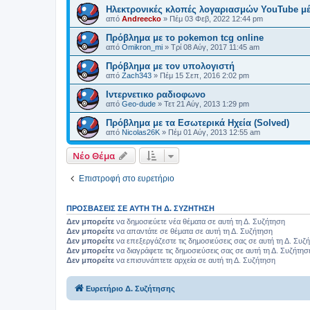
Ηλεκτρονικές κλοπές λογαριασμών YouTube μ
από
Andreecko
»
Πέμ 03 Φεβ, 2022 12:44 pm
Πρόβλημα με το pokemon tcg online
από
Omikron_mi
»
Τρί 08 Αύγ, 2017 11:45 am
Πρόβλημα με τον υπολογιστή
από
Zach343
»
Πέμ 15 Σεπ, 2016 2:02 pm
Ιντερνετικο ραδιοφωνο
από
Geo-dude
»
Τετ 21 Αύγ, 2013 1:29 pm
Πρόβλημα με τα Εσωτερικά Ηχεία (Solved)
από
Nicolas26K
»
Πέμ 01 Αύγ, 2013 12:55 am
Νέο Θέμα
Επιστροφή στο ευρετήριο
ΠΡΟΣΒΆΣΕΙΣ ΣΕ ΑΥΤΉ ΤΗ Δ. ΣΥΖΉΤΗΣΗ
Δεν μπορείτε
να δημοσιεύετε νέα θέματα σε αυτή τη Δ. Συζήτηση
Δεν μπορείτε
να απαντάτε σε θέματα σε αυτή τη Δ. Συζήτηση
Δεν μπορείτε
να επεξεργάζεστε τις δημοσιεύσεις σας σε αυτή τη Δ. Συζ
Δεν μπορείτε
να διαγράφετε τις δημοσιεύσεις σας σε αυτή τη Δ. Συζήτησ
Δεν μπορείτε
να επισυνάπτετε αρχεία σε αυτή τη Δ. Συζήτηση
Ευρετήριο Δ. Συζήτησης