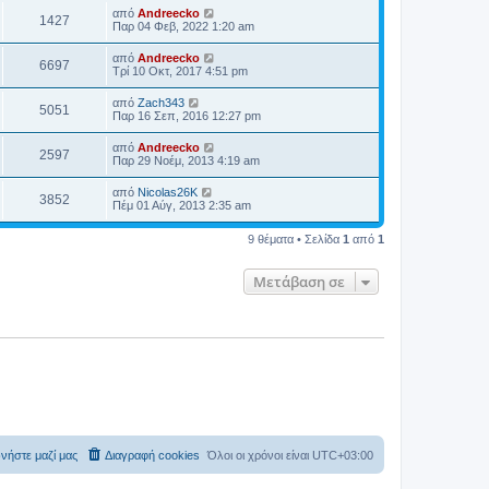
από
Andreecko
1427
Παρ 04 Φεβ, 2022 1:20 am
από
Andreecko
6697
Τρί 10 Οκτ, 2017 4:51 pm
από
Zach343
5051
Παρ 16 Σεπ, 2016 12:27 pm
από
Andreecko
2597
Παρ 29 Νοέμ, 2013 4:19 am
από
Nicolas26K
3852
Πέμ 01 Αύγ, 2013 2:35 am
9 θέματα • Σελίδα
1
από
1
Μετάβαση σε
νήστε μαζί μας
Διαγραφή cookies
Όλοι οι χρόνοι είναι
UTC+03:00