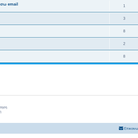
έσω email
1
3
8
2
8
ήτηση
η
Επικοινω