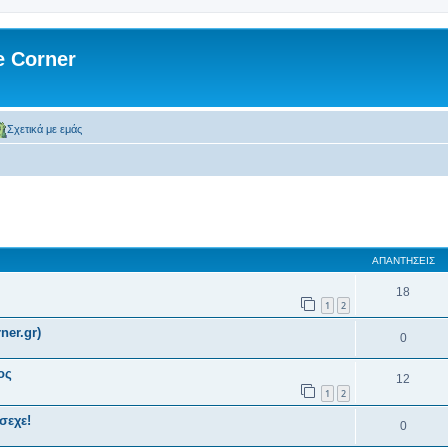
 Corner
Σχετικά με εμάς
 αναζήτηση
ΑΠΑΝΤΉΣΕΙΣ
18
1
2
ner.gr)
0
ος
12
1
2
σεχε!
0