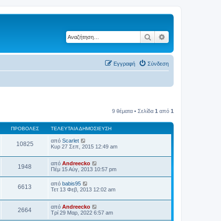
Αναζήτηση
Ειδική αναζήτηση
Εγγραφή
Σύνδεση
9 θέματα • Σελίδα
1
από
1
ΠΡΟΒΟΛΈΣ
ΤΕΛΕΥΤΑΊΑ ΔΗΜΟΣΊΕΥΣΗ
από
Scarlet
10825
Κυρ 27 Σεπ, 2015 12:49 am
από
Andreecko
1948
Πέμ 15 Αύγ, 2013 10:57 pm
από
babis95
6613
Τετ 13 Φεβ, 2013 12:02 am
από
Andreecko
2664
Τρί 29 Μαρ, 2022 6:57 am