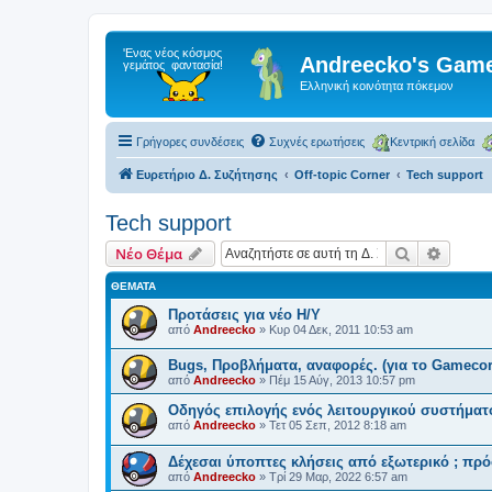
Andreecko's Game
Ελληνική κοινότητα πόκεμον
Γρήγορες συνδέσεις
Συχνές ερωτήσεις
Κεντρική σελίδα
Ευρετήριο Δ. Συζήτησης
Off-topic Corner
Tech support
Tech support
Αναζήτηση
Ειδική
Νέο Θέμα
ΘΈΜΑΤΑ
Προτάσεις για νέο Η/Υ
από
Andreecko
»
Κυρ 04 Δεκ, 2011 10:53 am
Bugs, Προβλήματα, αναφορές. (για το Gamecor
από
Andreecko
»
Πέμ 15 Αύγ, 2013 10:57 pm
Οδηγός επιλογής ενός λειτουργικού συστήματ
από
Andreecko
»
Τετ 05 Σεπ, 2012 8:18 am
Δέχεσαι ύποπτες κλήσεις από εξωτερικό ; πρό
από
Andreecko
»
Τρί 29 Μαρ, 2022 6:57 am