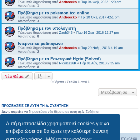
Τελευταία δημοσίευση από
Andreecko
«
Παρ 04 Φεβ, 2022 1:20 am
Απαντήσεις:
1
Πρόβλημα με το pokemon tcg online
Τελευταία δημοσίευση από
Andreecko
«
Τρί 10 Οκτ, 2017 4:51 pm
Απαντήσεις:
3
Πρόβλημα με τον υπολογιστή
Τελευταία δημοσίευση από
Zach343
«
Παρ 16 Σεπ, 2016 12:27 pm
Απαντήσεις:
8
Ιντερνετικο ραδιοφωνο
Τελευταία δημοσίευση από
Andreecko
«
Παρ 29 Νοέμ, 2013 4:19 am
Απαντήσεις:
2
Πρόβλημα με τα Εσωτερικά Ηχεία (Solved)
Τελευταία δημοσίευση από
Nicolas26K
«
Πέμ 01 Αύγ, 2013 2:35 am
Απαντήσεις:
8
Νέο Θέμα
9 θέματα • Σελίδα
1
από
1
Μετάβαση σε
ΠΡΟΣΒΆΣΕΙΣ ΣΕ ΑΥΤΉ ΤΗ Δ. ΣΥΖΉΤΗΣΗ
Δεν μπορείτε
να δημοσιεύετε νέα θέματα σε αυτή τη Δ. Συζήτηση
Δεν μπορείτε
να απαντάτε σε θέματα σε αυτή τη Δ. Συζήτηση
Δεν μπορείτε
να επεξεργάζεστε τις δημοσιεύσεις σας σε αυτή τη Δ. Συζήτηση
Αυτή η ιστοσελίδα χρησιμοποιεί cookies για να
Δεν μπορείτε
να διαγράφετε τις δημοσιεύσεις σας σε αυτή τη Δ. Συζήτηση
Δεν μπορείτε
να επισυνάπτετε αρχεία σε αυτή τη Δ. Συζήτηση
επιβεβαιώσει ότι θα έχετε την καλύτερη δυνατή
Ευρετήριο Δ. Συζήτησης
Όλοι οι χρόνοι είναι
UTC+03:00
εμπειρία χρήσης.
Μάθετε περισσότερα