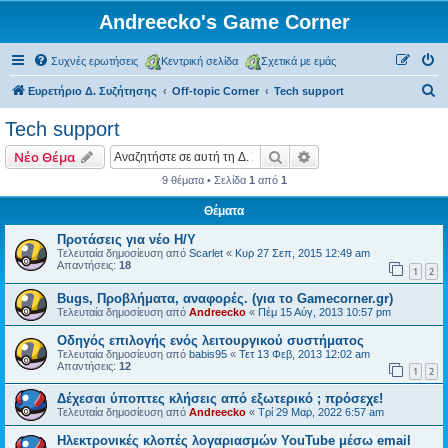
Andreecko's Game Corner
Συχνές ερωτήσεις
Κεντρική σελίδα
Σχετικά με εμάς
Α
Ευρετήριο Δ. Συζήτησης
Off-topic Corner
Tech support
ν
Tech support
α
Αναζήτηση
Ειδική αναζήτηση
Νέο Θέμα
ζ
9 θέματα • Σελίδα
1
από
1
ή
Θέματα
τ
η
Προτάσεις για νέο Η/Υ
Τελευταία δημοσίευση από
Scarlet
«
Κυρ 27 Σεπ, 2015 12:49 am
σ
Απαντήσεις:
18
1
2
η
Bugs, Προβλήματα, αναφορές. (για το Gamecorner.gr)
Τελευταία δημοσίευση από
Andreecko
«
Πέμ 15 Αύγ, 2013 10:57 pm
Οδηγός επιλογής ενός λειτουργικού συστήματος
Τελευταία δημοσίευση από
babis95
«
Τετ 13 Φεβ, 2013 12:02 am
Απαντήσεις:
12
1
2
Δέχεσαι ύποπτες κλήσεις από εξωτερικό ; πρόσεχε!
Τελευταία δημοσίευση από
Andreecko
«
Τρί 29 Μαρ, 2022 6:57 am
Ηλεκτρονικές κλοπές λογαριασμών YouTube μέσω email