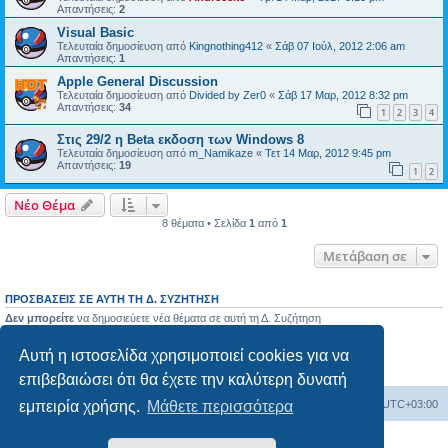
Απαντήσεις:
2
Visual Basic
Τελευταία δημοσίευση από
Kingnothing412
«
Σάβ 07 Ιούλ, 2012 2:06 am
Απαντήσεις:
1
Apple General Discussion
Τελευταία δημοσίευση από
Divided by Zer0
«
Σάβ 17 Μαρ, 2012 8:32 pm
Απαντήσεις:
34
1
2
3
4
Στις 29/2 η Beta εκδοση των Windows 8
Τελευταία δημοσίευση από
m_Namikaze
«
Τετ 14 Μαρ, 2012 9:45 pm
Απαντήσεις:
19
1
2
Νέο Θέμα
8 θέματα • Σελίδα
1
από
1
Μετάβαση σε
ΠΡΟΣΒΆΣΕΙΣ ΣΕ ΑΥΤΉ ΤΗ Δ. ΣΥΖΉΤΗΣΗ
Δεν μπορείτε
να δημοσιεύετε νέα θέματα σε αυτή τη Δ. Συζήτηση
Δεν μπορείτε
να απαντάτε σε θέματα σε αυτή τη Δ. Συζήτηση
Δεν μπορείτε
να επεξεργάζεστε τις δημοσιεύσεις σας σε αυτή τη Δ. Συζήτηση
Αυτή η ιστοσελίδα χρησιμοποιεί cookies για να
Δεν μπορείτε
να διαγράφετε τις δημοσιεύσεις σας σε αυτή τη Δ. Συζήτηση
Δεν μπορείτε
να επισυνάπτετε αρχεία σε αυτή τη Δ. Συζήτηση
επιβεβαιώσει ότι θα έχετε την καλύτερη δυνατή
εμπειρία χρήσης.
Μάθετε περισσότερα
Ευρετήριο Δ. Συζήτησης
Όλοι οι χρόνοι είναι
UTC+03:00
Δημιουργήθηκε από
phpBB
® Forum Software © phpBB Limited