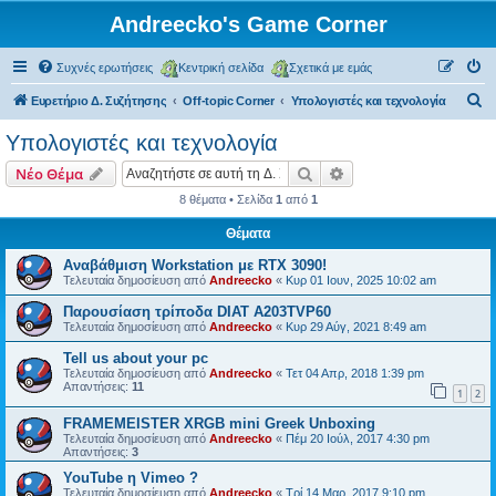
Andreecko's Game Corner
Συχνές ερωτήσεις
Κεντρική σελίδα
Σχετικά με εμάς
Α
Ευρετήριο Δ. Συζήτησης
Off-topic Corner
Υπολογιστές και τεχνολογία
ν
Υπολογιστές και τεχνολογία
α
Αναζήτηση
Ειδική αναζήτηση
Νέο Θέμα
ζ
8 θέματα • Σελίδα
1
από
1
ή
Θέματα
τ
η
Αναβάθμιση Workstation με RTX 3090!
Τελευταία δημοσίευση από
Andreecko
«
Κυρ 01 Ιουν, 2025 10:02 am
σ
Παρουσίαση τρίποδα DIAT A203TVP60
η
Τελευταία δημοσίευση από
Andreecko
«
Κυρ 29 Αύγ, 2021 8:49 am
Tell us about your pc
Τελευταία δημοσίευση από
Andreecko
«
Τετ 04 Απρ, 2018 1:39 pm
Απαντήσεις:
11
1
2
FRAMEMEISTER XRGB mini Greek Unboxing
Τελευταία δημοσίευση από
Andreecko
«
Πέμ 20 Ιούλ, 2017 4:30 pm
Απαντήσεις:
3
YouTube η Vimeo ?
Τελευταία δημοσίευση από
Andreecko
«
Τρί 14 Μαρ, 2017 9:10 pm