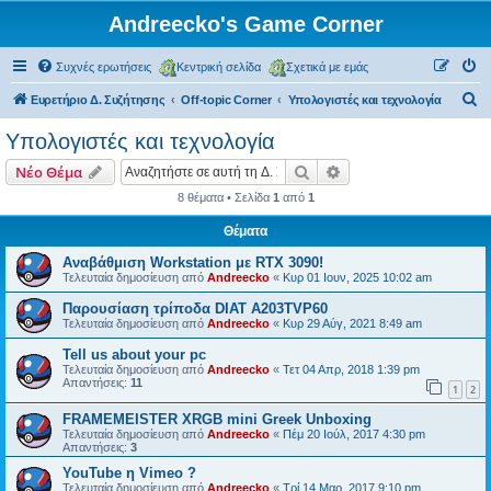
Andreecko's Game Corner
Συχνές ερωτήσεις
Κεντρική σελίδα
Σχετικά με εμάς
Α
Ευρετήριο Δ. Συζήτησης
Off-topic Corner
Υπολογιστές και τεχνολογία
ν
Υπολογιστές και τεχνολογία
α
Αναζήτηση
Ειδική αναζήτηση
Νέο Θέμα
ζ
8 θέματα • Σελίδα
1
από
1
ή
Θέματα
τ
η
Αναβάθμιση Workstation με RTX 3090!
Τελευταία δημοσίευση από
Andreecko
«
Κυρ 01 Ιουν, 2025 10:02 am
σ
Παρουσίαση τρίποδα DIAT A203TVP60
η
Τελευταία δημοσίευση από
Andreecko
«
Κυρ 29 Αύγ, 2021 8:49 am
Tell us about your pc
Τελευταία δημοσίευση από
Andreecko
«
Τετ 04 Απρ, 2018 1:39 pm
Απαντήσεις:
11
1
2
FRAMEMEISTER XRGB mini Greek Unboxing
Τελευταία δημοσίευση από
Andreecko
«
Πέμ 20 Ιούλ, 2017 4:30 pm
Απαντήσεις:
3
YouTube η Vimeo ?
Τελευταία δημοσίευση από
Andreecko
«
Τρί 14 Μαρ, 2017 9:10 pm