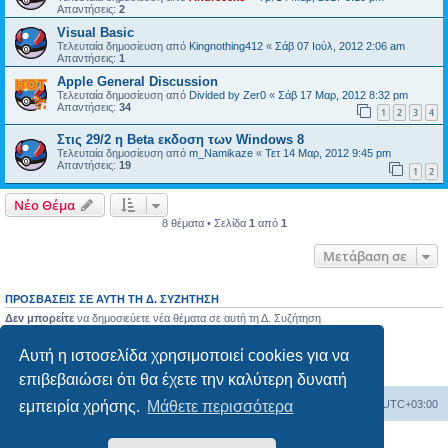
Απαντήσεις:
2
Visual Basic
Τελευταία δημοσίευση από
Kingnothing412
«
Σάβ 07 Ιούλ, 2012 2:06 am
Απαντήσεις:
1
Apple General Discussion
Τελευταία δημοσίευση από
Divided by Zer0
«
Σάβ 17 Μαρ, 2012 8:32 pm
Απαντήσεις:
34
1
2
3
4
Στις 29/2 η Beta εκδοση των Windows 8
Τελευταία δημοσίευση από
m_Namikaze
«
Τετ 14 Μαρ, 2012 9:45 pm
Απαντήσεις:
19
1
2
Νέο Θέμα
8 θέματα • Σελίδα
1
από
1
Μετάβαση σε
ΠΡΟΣΒΆΣΕΙΣ ΣΕ ΑΥΤΉ ΤΗ Δ. ΣΥΖΉΤΗΣΗ
Δεν μπορείτε
να δημοσιεύετε νέα θέματα σε αυτή τη Δ. Συζήτηση
Δεν μπορείτε
να απαντάτε σε θέματα σε αυτή τη Δ. Συζήτηση
Δεν μπορείτε
να επεξεργάζεστε τις δημοσιεύσεις σας σε αυτή τη Δ. Συζήτηση
Αυτή η ιστοσελίδα χρησιμοποιεί cookies για να
Δεν μπορείτε
να διαγράφετε τις δημοσιεύσεις σας σε αυτή τη Δ. Συζήτηση
Δεν μπορείτε
να επισυνάπτετε αρχεία σε αυτή τη Δ. Συζήτηση
επιβεβαιώσει ότι θα έχετε την καλύτερη δυνατή
εμπειρία χρήσης.
Μάθετε περισσότερα
Ευρετήριο Δ. Συζήτησης
Όλοι οι χρόνοι είναι
UTC+03:00
Δημιουργήθηκε από
phpBB
® Forum Software © phpBB Limited