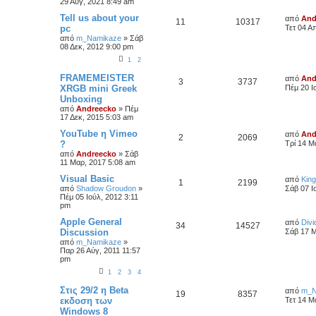
29 Αύγ, 2021 8:49 am
Tell us about your
από
And
11
10317
pc
Τετ 04 Α
από
m_Namikaze
»
Σάβ
08 Δεκ, 2012 9:00 pm
1
2
FRAMEMEISTER
από
And
3
3737
XRGB mini Greek
Πέμ 20 Ι
Unboxing
από
Andreecko
»
Πέμ
17 Δεκ, 2015 5:03 am
YouTube η Vimeo
από
And
2
2069
?
Τρί 14 Μ
από
Andreecko
»
Σάβ
11 Μαρ, 2017 5:08 am
Visual Basic
από
Kin
1
2199
από
Shadow Groudon
»
Σάβ 07 Ι
Πέμ 05 Ιούλ, 2012 3:11
pm
Apple General
από
Divi
34
14527
Discussion
Σάβ 17 Μ
από
m_Namikaze
»
Παρ 26 Αύγ, 2011 11:57
pm
1
2
3
4
Στις 29/2 η Beta
από
m_N
19
8357
εκδοση των
Τετ 14 Μ
Windows 8