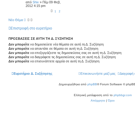
από
Shiv
»
Πέμ 09 Φεβ,
2012 4:15 pm
1
2
Νέο Θέμα
Επιστροφή στο ευρετήριο
ΠΡΟΣΒΆΣΕΙΣ ΣΕ ΑΥΤΉ ΤΗ Δ. ΣΥΖΉΤΗΣΗ
Δεν μπορείτε
να δημοσιεύετε νέα θέματα σε αυτή τη Δ. Συζήτηση
Δεν μπορείτε
να απαντάτε σε θέματα σε αυτή τη Δ. Συζήτηση
Δεν μπορείτε
να επεξεργάζεστε τις δημοσιεύσεις σας σε αυτή τη Δ. Συζήτηση
Δεν μπορείτε
να διαγράφετε τις δημοσιεύσεις σας σε αυτή τη Δ. Συζήτηση
Δεν μπορείτε
να επισυνάπτετε αρχεία σε αυτή τη Δ. Συζήτηση
Ευρετήριο Δ. Συζήτησης
Επικοινωνήστε μαζί μας
Διαγραφή 
Δημιουργήθηκε από
phpBB
® Forum Software © phpBB
Ελληνική μετάφραση από το
phpbbgr.com
Απόρρητο
|
Όροι