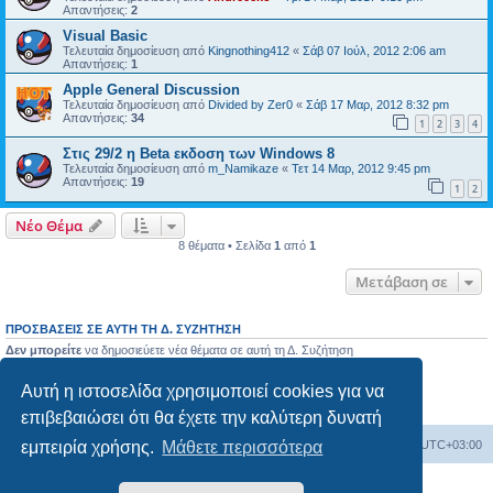
Απαντήσεις:
2
Visual Basic
Τελευταία δημοσίευση από
Kingnothing412
«
Σάβ 07 Ιούλ, 2012 2:06 am
Απαντήσεις:
1
Apple General Discussion
Τελευταία δημοσίευση από
Divided by Zer0
«
Σάβ 17 Μαρ, 2012 8:32 pm
Απαντήσεις:
34
1
2
3
4
Στις 29/2 η Beta εκδοση των Windows 8
Τελευταία δημοσίευση από
m_Namikaze
«
Τετ 14 Μαρ, 2012 9:45 pm
Απαντήσεις:
19
1
2
Νέο Θέμα
8 θέματα • Σελίδα
1
από
1
Μετάβαση σε
ΠΡΟΣΒΆΣΕΙΣ ΣΕ ΑΥΤΉ ΤΗ Δ. ΣΥΖΉΤΗΣΗ
Δεν μπορείτε
να δημοσιεύετε νέα θέματα σε αυτή τη Δ. Συζήτηση
Δεν μπορείτε
να απαντάτε σε θέματα σε αυτή τη Δ. Συζήτηση
Δεν μπορείτε
να επεξεργάζεστε τις δημοσιεύσεις σας σε αυτή τη Δ. Συζήτηση
Αυτή η ιστοσελίδα χρησιμοποιεί cookies για να
Δεν μπορείτε
να διαγράφετε τις δημοσιεύσεις σας σε αυτή τη Δ. Συζήτηση
Δεν μπορείτε
να επισυνάπτετε αρχεία σε αυτή τη Δ. Συζήτηση
επιβεβαιώσει ότι θα έχετε την καλύτερη δυνατή
εμπειρία χρήσης.
Μάθετε περισσότερα
Ευρετήριο Δ. Συζήτησης
Όλοι οι χρόνοι είναι
UTC+03:00
Δημιουργήθηκε από
phpBB
® Forum Software © phpBB Limited