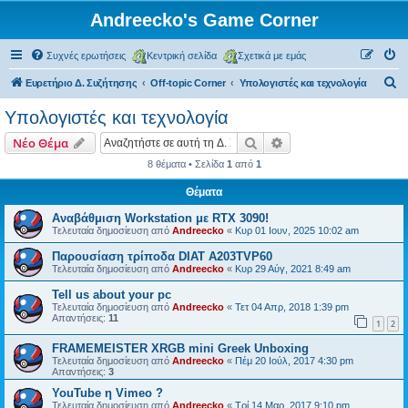
Andreecko's Game Corner
Συχνές ερωτήσεις
Κεντρική σελίδα
Σχετικά με εμάς
Α
Ευρετήριο Δ. Συζήτησης
Off-topic Corner
Υπολογιστές και τεχνολογία
ν
Υπολογιστές και τεχνολογία
α
Αναζήτηση
Ειδική αναζήτηση
Νέο Θέμα
ζ
8 θέματα • Σελίδα
1
από
1
ή
Θέματα
τ
η
Αναβάθμιση Workstation με RTX 3090!
Τελευταία δημοσίευση από
Andreecko
«
Κυρ 01 Ιουν, 2025 10:02 am
σ
Παρουσίαση τρίποδα DIAT A203TVP60
η
Τελευταία δημοσίευση από
Andreecko
«
Κυρ 29 Αύγ, 2021 8:49 am
Tell us about your pc
Τελευταία δημοσίευση από
Andreecko
«
Τετ 04 Απρ, 2018 1:39 pm
Απαντήσεις:
11
1
2
FRAMEMEISTER XRGB mini Greek Unboxing
Τελευταία δημοσίευση από
Andreecko
«
Πέμ 20 Ιούλ, 2017 4:30 pm
Απαντήσεις:
3
YouTube η Vimeo ?
Τελευταία δημοσίευση από
Andreecko
«
Τρί 14 Μαρ, 2017 9:10 pm