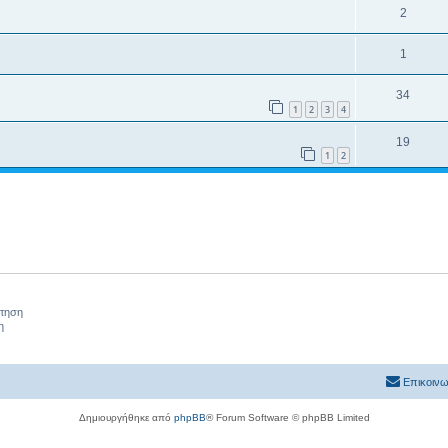
2
1
34
1
2
3
4
19
1
2
ήτηση
η
Επικοινω
Δημιουργήθηκε από
phpBB
® Forum Software © phpBB Limited