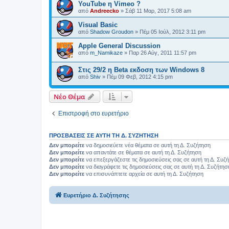
YouTube η Vimeo ?
από
Andreecko
»
Σάβ 11 Μαρ, 2017 5:08 am
Visual Basic
από
Shadow Groudon
»
Πέμ 05 Ιούλ, 2012 3:11 pm
Apple General Discussion
από
m_Namikaze
»
Παρ 26 Αύγ, 2011 11:57 pm
Στις 29/2 η Beta εκδοση των Windows 8
από
Shiv
»
Πέμ 09 Φεβ, 2012 4:15 pm
Νέο Θέμα
Επιστροφή στο ευρετήριο
ΠΡΟΣΒΆΣΕΙΣ ΣΕ ΑΥΤΉ ΤΗ Δ. ΣΥΖΉΤΗΣΗ
Δεν μπορείτε
να δημοσιεύετε νέα θέματα σε αυτή τη Δ. Συζήτηση
Δεν μπορείτε
να απαντάτε σε θέματα σε αυτή τη Δ. Συζήτηση
Δεν μπορείτε
να επεξεργάζεστε τις δημοσιεύσεις σας σε αυτή τη Δ. Συζ
Δεν μπορείτε
να διαγράφετε τις δημοσιεύσεις σας σε αυτή τη Δ. Συζήτησ
Δεν μπορείτε
να επισυνάπτετε αρχεία σε αυτή τη Δ. Συζήτηση
Ευρετήριο Δ. Συζήτησης