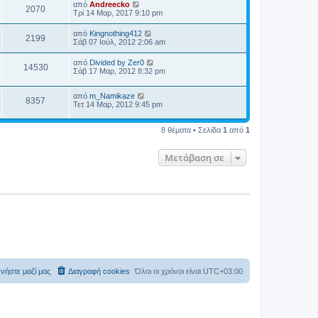
από
Andreecko
2070
Τρί 14 Μαρ, 2017 9:10 pm
από
Kingnothing412
2199
Σάβ 07 Ιούλ, 2012 2:06 am
από
Divided by Zer0
14530
Σάβ 17 Μαρ, 2012 8:32 pm
από
m_Namikaze
8357
Τετ 14 Μαρ, 2012 9:45 pm
8 θέματα • Σελίδα
1
από
1
Μετάβαση σε
νήστε μαζί μας
Διαγραφή cookies
Όλοι οι χρόνοι είναι
UTC+03:00