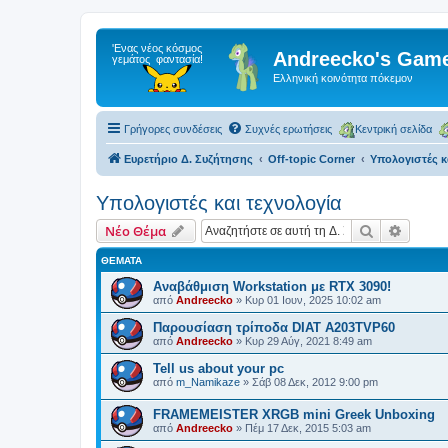
Andreecko's Game
Ελληνική κοινότητα πόκεμον
Γρήγορες συνδέσεις
Συχνές ερωτήσεις
Κεντρική σελίδα
Ευρετήριο Δ. Συζήτησης
Off-topic Corner
Υπολογιστές κ
Υπολογιστές και τεχνολογία
Αναζήτηση
Ειδική
Νέο Θέμα
ΘΈΜΑΤΑ
Αναβάθμιση Workstation με RTX 3090!
από
Andreecko
»
Κυρ 01 Ιουν, 2025 10:02 am
Παρουσίαση τρίποδα DIAT A203TVP60
από
Andreecko
»
Κυρ 29 Αύγ, 2021 8:49 am
Tell us about your pc
από
m_Namikaze
»
Σάβ 08 Δεκ, 2012 9:00 pm
FRAMEMEISTER XRGB mini Greek Unboxing
από
Andreecko
»
Πέμ 17 Δεκ, 2015 5:03 am