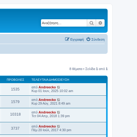
Αναζήτηση
Ειδική αναζήτηση
Εγγραφή
Σύνδεση
8 θέματα • Σελίδα
1
από
1
ΠΡΟΒΟΛΈΣ
ΤΕΛΕΥΤΑΊΑ ΔΗΜΟΣΊΕΥΣΗ
από
Andreecko
1535
Κυρ 01 Ιουν, 2025 10:02 am
από
Andreecko
1579
Κυρ 29 Αύγ, 2021 8:49 am
από
Andreecko
10318
Τετ 04 Απρ, 2018 1:39 pm
από
Andreecko
3737
Πέμ 20 Ιούλ, 2017 4:30 pm