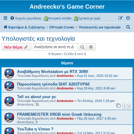
Andreecko's Game Corner
Συχνές ερωτήσεις
Κεντρική σελίδα
Σχετικά με εμάς
Α
Ευρετήριο Δ. Συζήτησης
Off-topic Corner
Υπολογιστές και τεχνολογία
ν
Υπολογιστές και τεχνολογία
α
Αναζήτηση
Ειδική αναζήτηση
Νέο Θέμα
ζ
8 θέματα • Σελίδα
1
από
1
ή
Θέματα
τ
η
Αναβάθμιση Workstation με RTX 3090!
Τελευταία δημοσίευση από
Andreecko
«
Κυρ 01 Ιουν, 2025 10:02 am
σ
Παρουσίαση τρίποδα DIAT A203TVP60
η
Τελευταία δημοσίευση από
Andreecko
«
Κυρ 29 Αύγ, 2021 8:49 am
Tell us about your pc
Τελευταία δημοσίευση από
Andreecko
«
Τετ 04 Απρ, 2018 1:39 pm
Απαντήσεις:
11
1
2
FRAMEMEISTER XRGB mini Greek Unboxing
Τελευταία δημοσίευση από
Andreecko
«
Πέμ 20 Ιούλ, 2017 4:30 pm
Απαντήσεις:
3
YouTube η Vimeo ?
Τελευταία δημοσίευση από
Andreecko
«
Τρί 14 Μαρ, 2017 9:10 pm