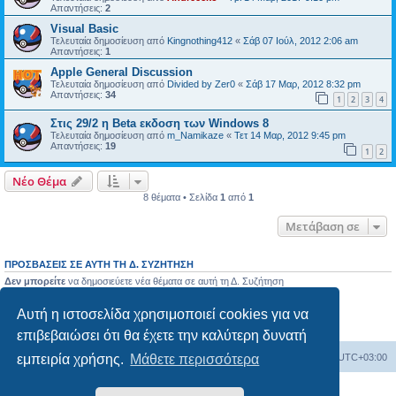
Απαντήσεις:
2
Visual Basic
Τελευταία δημοσίευση από
Kingnothing412
«
Σάβ 07 Ιούλ, 2012 2:06 am
Απαντήσεις:
1
Apple General Discussion
Τελευταία δημοσίευση από
Divided by Zer0
«
Σάβ 17 Μαρ, 2012 8:32 pm
Απαντήσεις:
34
1
2
3
4
Στις 29/2 η Beta εκδοση των Windows 8
Τελευταία δημοσίευση από
m_Namikaze
«
Τετ 14 Μαρ, 2012 9:45 pm
Απαντήσεις:
19
1
2
Νέο Θέμα
8 θέματα • Σελίδα
1
από
1
Μετάβαση σε
ΠΡΟΣΒΆΣΕΙΣ ΣΕ ΑΥΤΉ ΤΗ Δ. ΣΥΖΉΤΗΣΗ
Δεν μπορείτε
να δημοσιεύετε νέα θέματα σε αυτή τη Δ. Συζήτηση
Δεν μπορείτε
να απαντάτε σε θέματα σε αυτή τη Δ. Συζήτηση
Δεν μπορείτε
να επεξεργάζεστε τις δημοσιεύσεις σας σε αυτή τη Δ. Συζήτηση
Αυτή η ιστοσελίδα χρησιμοποιεί cookies για να
Δεν μπορείτε
να διαγράφετε τις δημοσιεύσεις σας σε αυτή τη Δ. Συζήτηση
Δεν μπορείτε
να επισυνάπτετε αρχεία σε αυτή τη Δ. Συζήτηση
επιβεβαιώσει ότι θα έχετε την καλύτερη δυνατή
εμπειρία χρήσης.
Μάθετε περισσότερα
Ευρετήριο Δ. Συζήτησης
Όλοι οι χρόνοι είναι
UTC+03:00
Δημιουργήθηκε από
phpBB
® Forum Software © phpBB Limited