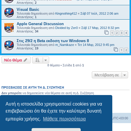
Απαντήσεις:
2
Visual Basic
Τελευταία δημοσίευση από
Kingnothing412
«
Σάβ 07 Ιούλ, 2012 2:06 am
Απαντήσεις:
1
Apple General Discussion
Τελευταία δημοσίευση από
Divided by Zer0
«
Σάβ 17 Μαρ, 2012 8:32 pm
Απαντήσεις:
34
1
2
3
4
Στις 29/2 η Beta εκδοση των Windows 8
Τελευταία δημοσίευση από
m_Namikaze
«
Τετ 14 Μαρ, 2012 9:45 pm
Απαντήσεις:
19
1
2
Νέο Θέμα
8 θέματα • Σελίδα
1
από
1
Μετάβαση σε
ΠΡΟΣΒΆΣΕΙΣ ΣΕ ΑΥΤΉ ΤΗ Δ. ΣΥΖΉΤΗΣΗ
Δεν μπορείτε
να δημοσιεύετε νέα θέματα σε αυτή τη Δ. Συζήτηση
Δεν μπορείτε
να απαντάτε σε θέματα σε αυτή τη Δ. Συζήτηση
Δεν μπορείτε
να επεξεργάζεστε τις δημοσιεύσεις σας σε αυτή τη Δ. Συζήτηση
Αυτή η ιστοσελίδα χρησιμοποιεί cookies για να
Δεν μπορείτε
να διαγράφετε τις δημοσιεύσεις σας σε αυτή τη Δ. Συζήτηση
Δεν μπορείτε
να επισυνάπτετε αρχεία σε αυτή τη Δ. Συζήτηση
επιβεβαιώσει ότι θα έχετε την καλύτερη δυνατή
εμπειρία χρήσης.
Μάθετε περισσότερα
Ευρετήριο Δ. Συζήτησης
Όλοι οι χρόνοι είναι
UTC+03:00
Δημιουργήθηκε από
phpBB
® Forum Software © phpBB Limited