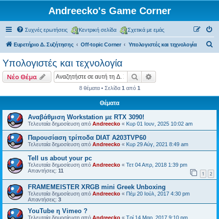
Andreecko's Game Corner
Συχνές ερωτήσεις
Κεντρική σελίδα
Σχετικά με εμάς
Α
Ευρετήριο Δ. Συζήτησης
Off-topic Corner
Υπολογιστές και τεχνολογία
ν
Υπολογιστές και τεχνολογία
α
Αναζήτηση
Ειδική αναζήτηση
Νέο Θέμα
ζ
8 θέματα • Σελίδα
1
από
1
ή
Θέματα
τ
η
Αναβάθμιση Workstation με RTX 3090!
Τελευταία δημοσίευση από
Andreecko
«
Κυρ 01 Ιουν, 2025 10:02 am
σ
Παρουσίαση τρίποδα DIAT A203TVP60
η
Τελευταία δημοσίευση από
Andreecko
«
Κυρ 29 Αύγ, 2021 8:49 am
Tell us about your pc
Τελευταία δημοσίευση από
Andreecko
«
Τετ 04 Απρ, 2018 1:39 pm
Απαντήσεις:
11
1
2
FRAMEMEISTER XRGB mini Greek Unboxing
Τελευταία δημοσίευση από
Andreecko
«
Πέμ 20 Ιούλ, 2017 4:30 pm
Απαντήσεις:
3
YouTube η Vimeo ?
Τελευταία δημοσίευση από
Andreecko
«
Τρί 14 Μαρ, 2017 9:10 pm