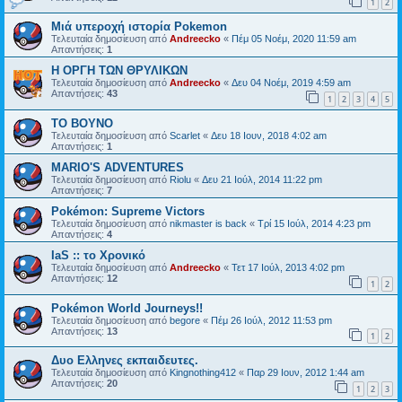
1
2
Μιά υπεροχή ιστορία Pokemon
Τελευταία δημοσίευση από
Andreecko
«
Πέμ 05 Νοέμ, 2020 11:59 am
Απαντήσεις:
1
Η ΟΡΓΗ ΤΩΝ ΘΡΥΛΙΚΩΝ
Τελευταία δημοσίευση από
Andreecko
«
Δευ 04 Νοέμ, 2019 4:59 am
Απαντήσεις:
43
1
2
3
4
5
ΤΟ ΒΟΥΝΟ
Τελευταία δημοσίευση από
Scarlet
«
Δευ 18 Ιουν, 2018 4:02 am
Απαντήσεις:
1
MARIO'S ADVENTURES
Τελευταία δημοσίευση από
Riolu
«
Δευ 21 Ιούλ, 2014 11:22 pm
Απαντήσεις:
7
Pokémon: Supreme Victors
Τελευταία δημοσίευση από
nikmaster is back
«
Τρί 15 Ιούλ, 2014 4:23 pm
Απαντήσεις:
4
IaS :: το Χρονικό
Τελευταία δημοσίευση από
Andreecko
«
Τετ 17 Ιούλ, 2013 4:02 pm
Απαντήσεις:
12
1
2
Pokémon World Journeys!!
Τελευταία δημοσίευση από
begore
«
Πέμ 26 Ιούλ, 2012 11:53 pm
Απαντήσεις:
13
1
2
Δυο Ελληνες εκπαιδευτες.
Τελευταία δημοσίευση από
Kingnothing412
«
Παρ 29 Ιουν, 2012 1:44 am
Απαντήσεις:
20
1
2
3