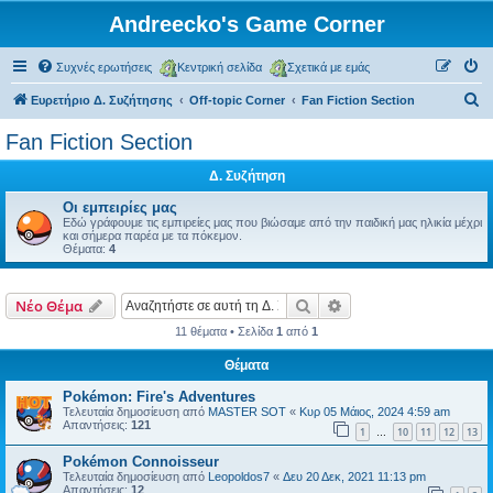
Andreecko's Game Corner
Συχνές ερωτήσεις
Κεντρική σελίδα
Σχετικά με εμάς
Α
Ευρετήριο Δ. Συζήτησης
Off-topic Corner
Fan Fiction Section
ν
Fan Fiction Section
α
Δ. Συζήτηση
ζ
ή
Οι εμπειρίες μας
Εδώ γράφουμε τις εμπιρείες μας που βιώσαμε από την παιδική μας ηλικία μέχρι
τ
και σήμερα παρέα με τα πόκεμον.
Θέματα:
4
η
σ
Αναζήτηση
Ειδική αναζήτηση
Νέο Θέμα
η
11 θέματα • Σελίδα
1
από
1
Θέματα
Pokémon: Fire's Adventures
Τελευταία δημοσίευση από
MASTER SOT
«
Κυρ 05 Μάιος, 2024 4:59 am
Απαντήσεις:
121
1
10
11
12
13
…
Pokémon Connoisseur
Τελευταία δημοσίευση από
Leopoldos7
«
Δευ 20 Δεκ, 2021 11:13 pm
Απαντήσεις:
12