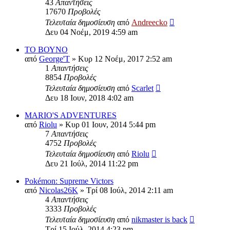
43
Απαντήσεις
17670
Προβολές
Τελευταία δημοσίευση
από
Andreecko
Δευ 04 Νοέμ, 2019 4:59 am
ΤΟ ΒΟΥΝΟ
από
George'T
»
Κυρ 12 Νοέμ, 2017 2:52 am
1
Απαντήσεις
8854
Προβολές
Τελευταία δημοσίευση
από
Scarlet
Δευ 18 Ιουν, 2018 4:02 am
MARIO'S ADVENTURES
από
Riolu
»
Κυρ 01 Ιουν, 2014 5:44 pm
7
Απαντήσεις
4752
Προβολές
Τελευταία δημοσίευση
από
Riolu
Δευ 21 Ιούλ, 2014 11:22 pm
Pokémon: Supreme Victors
από
Nicolas26K
»
Τρί 08 Ιούλ, 2014 2:11 am
4
Απαντήσεις
3333
Προβολές
Τελευταία δημοσίευση
από
nikmaster is back
Τρί 15 Ιούλ, 2014 4:23 pm