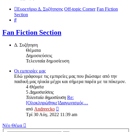
Ευρετήριο Δ. Συζήτησης
Off-topic Corner
Fan Fiction
Section
Αναζήτηση
Fan Fiction Section
Δ. Συζήτηση
Θέματα
Δημοσιεύσεις
Τελευταία δημοσίευση
Οι εμπειρίες μας
Εδώ γράφουμε τις εμπιρείες μας που βιώσαμε από την
παιδική μας ηλικία μέχρι και σήμερα παρέα με τα πόκεμον.
4
Θέματα
5
Δημοσιεύσεις
Τελευταία δημοσίευση
Re:
[Ολοκληρώθηκε]Διαγωνισμός…
Προβολή
από
Andreecko
της
Τρί 30 Αύγ, 2022 11:39 am
τελευταίας
δημοσίευσης
Νέο Θέμα