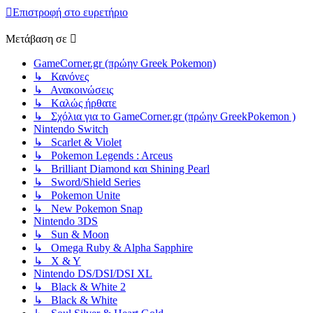
Επιστροφή στο ευρετήριο
Μετάβαση σε
GameCorner.gr (πρώην Greek Pokemon)
↳ Κανόνες
↳ Ανακοινώσεις
↳ Kαλώς ήρθατε
↳ Σχόλια για το GameCorner.gr (πρώην GreekPokemon )
Nintendo Switch
↳ Scarlet & Violet
↳ Pokemon Legends : Arceus
↳ Brilliant Diamond και Shining Pearl
↳ Sword/Shield Series
↳ Pokemon Unite
↳ New Pokemon Snap
Nintendo 3DS
↳ Sun & Moon
↳ Omega Ruby & Alpha Sapphire
↳ X & Y
Nintendo DS/DSI/DSI XL
↳ Black & White 2
↳ Black & White