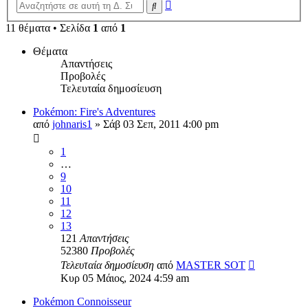
Ειδική
Αναζήτηση
αναζήτηση
11 θέματα • Σελίδα
1
από
1
Θέματα
Απαντήσεις
Προβολές
Τελευταία δημοσίευση
Pokémon: Fire's Adventures
από
johnaris1
»
Σάβ 03 Σεπ, 2011 4:00 pm
1
…
9
10
11
12
13
121
Απαντήσεις
52380
Προβολές
Τελευταία δημοσίευση
από
MASTER SOT
Κυρ 05 Μάιος, 2024 4:59 am
Pokémon Connoisseur