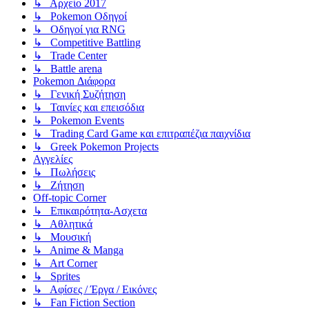
↳ Αρχείο 2017
↳ Pokemon Οδηγοί
↳ Οδηγοί για RNG
↳ Competitive Battling
↳ Trade Center
↳ Battle arena
Pokemon Διάφορα
↳ Γενική Συζήτηση
↳ Ταινίες και επεισόδια
↳ Pokemon Events
↳ Trading Card Game και επιτραπέζια παιχνίδια
↳ Greek Pokemon Projects
Αγγελίες
↳ Πωλήσεις
↳ Ζήτηση
Off-topic Corner
↳ Επικαιρότητα-Ασχετα
↳ Αθλητικά
↳ Μουσική
↳ Anime & Manga
↳ Art Corner
↳ Sprites
↳ Αφίσες / Έργα / Εικόνες
↳ Fan Fiction Section