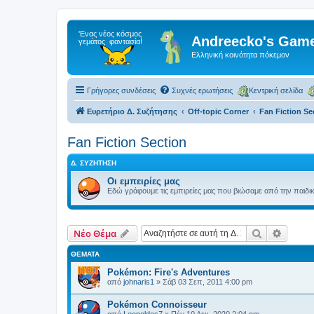
Andreecko's Game
Ελληνική κοινότητα πόκεμον
Γρήγορες συνδέσεις
Συχνές ερωτήσεις
Κεντρική σελίδα
Ευρετήριο Δ. Συζήτησης
Off-topic Corner
Fan Fiction Se
Fan Fiction Section
Δ. ΣΥΖΉΤΗΣΗ
Οι εμπειρίες μας
Εδώ γράφουμε τις εμπιρείες μας που βιώσαμε από την παιδικ
Αναζήτηση
Ειδική
Νέο Θέμα
ΘΈΜΑΤΑ
Pokémon: Fire's Adventures
από
johnaris1
»
Σάβ 03 Σεπ, 2011 4:00 pm
Pokémon Connoisseur