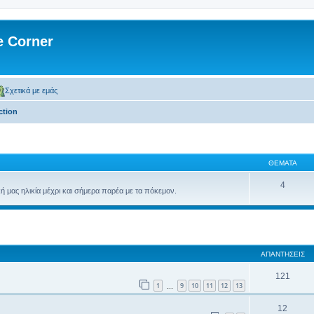
 Corner
Σχετικά με εμάς
ction
ΘΈΜΑΤΑ
4
ή μας ηλικία μέχρι και σήμερα παρέα με τα πόκεμον.
 αναζήτηση
ΑΠΑΝΤΉΣΕΙΣ
121
1
9
10
11
12
13
…
12