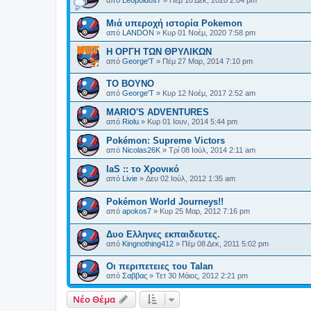
από
Leopoldos7
»
Πέμ 10 Δεκ, 2020 2:04 pm
Μιά υπεροχή ιστορία Pokemon
από
LANDON
»
Κυρ 01 Νοέμ, 2020 7:58 pm
Η ΟΡΓΗ ΤΩΝ ΘΡΥΛΙΚΩΝ
από
George'T
»
Πέμ 27 Μαρ, 2014 7:10 pm
ΤΟ ΒΟΥΝΟ
από
George'T
»
Κυρ 12 Νοέμ, 2017 2:52 am
MARIO'S ADVENTURES
από
Riolu
»
Κυρ 01 Ιουν, 2014 5:44 pm
Pokémon: Supreme Victors
από
Nicolas26K
»
Τρί 08 Ιούλ, 2014 2:11 am
IaS :: το Χρονικό
από
Livie
»
Δευ 02 Ιούλ, 2012 1:35 am
Pokémon World Journeys!!
από
apokos7
»
Κυρ 25 Μαρ, 2012 7:16 pm
Δυο Ελληνες εκπαιδευτες.
από
Kingnothing412
»
Πέμ 08 Δεκ, 2011 5:02 pm
Οι περιπετειες του Talan
από
Σαββας
»
Τετ 30 Μάιος, 2012 2:21 pm
Νέο Θέμα