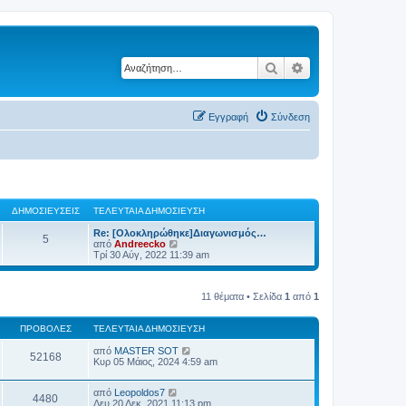
Αναζήτηση
Ειδική αναζήτηση
Εγγραφή
Σύνδεση
ΔΗΜΟΣΙΕΎΣΕΙΣ
ΤΕΛΕΥΤΑΊΑ ΔΗΜΟΣΊΕΥΣΗ
Re: [Ολοκληρώθηκε]Διαγωνισμός…
5
Π
από
Andreecko
ρ
Τρί 30 Αύγ, 2022 11:39 am
ο
β
ο
11 θέματα • Σελίδα
1
από
1
λ
ή
τ
ΠΡΟΒΟΛΈΣ
ΤΕΛΕΥΤΑΊΑ ΔΗΜΟΣΊΕΥΣΗ
η
ς
από
MASTER SOT
τ
52168
Κυρ 05 Μάιος, 2024 4:59 am
ε
λ
ε
από
Leopoldos7
υ
4480
Δευ 20 Δεκ, 2021 11:13 pm
τ