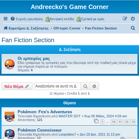
Andreecko's Game Corner
Συχνές ερωτήσεις
Κεντρική σελίδα
Σχετικά με εμάς
Α
Ευρετήριο Δ. Συζήτησης
Off-topic Corner
Fan Fiction Section
ν
Fan Fiction Section
α
Δ. Συζήτηση
ζ
ή
Οι εμπειρίες μας
Εδώ γράφουμε τις εμπιρείες μας που βιώσαμε από την παιδική μας ηλικία μέχρι
τ
και σήμερα παρέα με τα πόκεμον.
Θέματα:
4
η
σ
Αναζήτηση
Ειδική αναζήτηση
Νέο Θέμα
η
11 θέματα • Σελίδα
1
από
1
Θέματα
Pokémon: Fire's Adventures
Τελευταία δημοσίευση από
MASTER SOT
«
Κυρ 05 Μάιος, 2024 4:59 am
Απαντήσεις:
121
1
10
11
12
13
…
Pokémon Connoisseur
Τελευταία δημοσίευση από
Leopoldos7
«
Δευ 20 Δεκ, 2021 11:13 pm
Απαντήσεις:
12