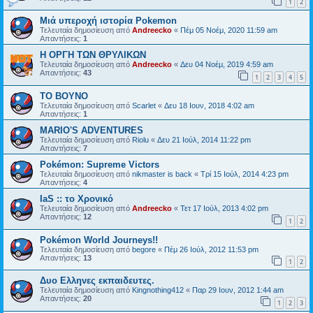
1
2
Μιά υπεροχή ιστορία Pokemon
Τελευταία δημοσίευση από
Andreecko
«
Πέμ 05 Νοέμ, 2020 11:59 am
Απαντήσεις:
1
Η ΟΡΓΗ ΤΩΝ ΘΡΥΛΙΚΩΝ
Τελευταία δημοσίευση από
Andreecko
«
Δευ 04 Νοέμ, 2019 4:59 am
Απαντήσεις:
43
1
2
3
4
5
ΤΟ ΒΟΥΝΟ
Τελευταία δημοσίευση από
Scarlet
«
Δευ 18 Ιουν, 2018 4:02 am
Απαντήσεις:
1
MARIO'S ADVENTURES
Τελευταία δημοσίευση από
Riolu
«
Δευ 21 Ιούλ, 2014 11:22 pm
Απαντήσεις:
7
Pokémon: Supreme Victors
Τελευταία δημοσίευση από
nikmaster is back
«
Τρί 15 Ιούλ, 2014 4:23 pm
Απαντήσεις:
4
IaS :: το Χρονικό
Τελευταία δημοσίευση από
Andreecko
«
Τετ 17 Ιούλ, 2013 4:02 pm
Απαντήσεις:
12
1
2
Pokémon World Journeys!!
Τελευταία δημοσίευση από
begore
«
Πέμ 26 Ιούλ, 2012 11:53 pm
Απαντήσεις:
13
1
2
Δυο Ελληνες εκπαιδευτες.
Τελευταία δημοσίευση από
Kingnothing412
«
Παρ 29 Ιουν, 2012 1:44 am
Απαντήσεις:
20
1
2
3