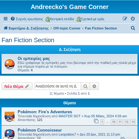
Andreecko's Game Corner
Συχνές ερωτήσεις
Κεντρική σελίδα
Σχετικά με εμάς
Α
Ευρετήριο Δ. Συζήτησης
Off-topic Corner
Fan Fiction Section
ν
Fan Fiction Section
α
Δ. Συζήτηση
ζ
ή
Οι εμπειρίες μας
Εδώ γράφουμε τις εμπιρείες μας που βιώσαμε από την παιδική μας ηλικία μέχρι
τ
και σήμερα παρέα με τα πόκεμον.
Θέματα:
4
η
σ
Αναζήτηση
Ειδική αναζήτηση
Νέο Θέμα
η
11 θέματα • Σελίδα
1
από
1
Θέματα
Pokémon: Fire's Adventures
Τελευταία δημοσίευση από
MASTER SOT
«
Κυρ 05 Μάιος, 2024 4:59 am
Απαντήσεις:
121
1
10
11
12
13
…
Pokémon Connoisseur
Τελευταία δημοσίευση από
Leopoldos7
«
Δευ 20 Δεκ, 2021 11:13 pm
Απαντήσεις:
12