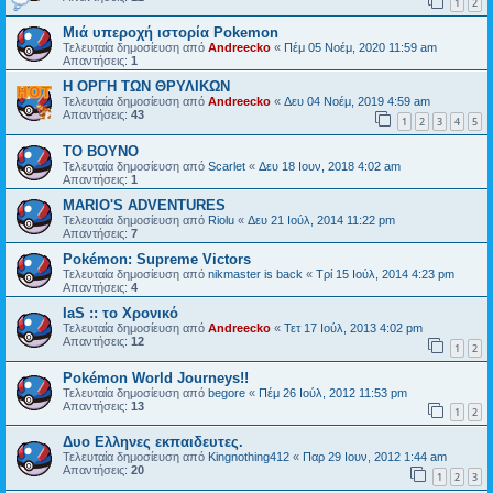
1
2
Μιά υπεροχή ιστορία Pokemon
Τελευταία δημοσίευση από
Andreecko
«
Πέμ 05 Νοέμ, 2020 11:59 am
Απαντήσεις:
1
Η ΟΡΓΗ ΤΩΝ ΘΡΥΛΙΚΩΝ
Τελευταία δημοσίευση από
Andreecko
«
Δευ 04 Νοέμ, 2019 4:59 am
Απαντήσεις:
43
1
2
3
4
5
ΤΟ ΒΟΥΝΟ
Τελευταία δημοσίευση από
Scarlet
«
Δευ 18 Ιουν, 2018 4:02 am
Απαντήσεις:
1
MARIO'S ADVENTURES
Τελευταία δημοσίευση από
Riolu
«
Δευ 21 Ιούλ, 2014 11:22 pm
Απαντήσεις:
7
Pokémon: Supreme Victors
Τελευταία δημοσίευση από
nikmaster is back
«
Τρί 15 Ιούλ, 2014 4:23 pm
Απαντήσεις:
4
IaS :: το Χρονικό
Τελευταία δημοσίευση από
Andreecko
«
Τετ 17 Ιούλ, 2013 4:02 pm
Απαντήσεις:
12
1
2
Pokémon World Journeys!!
Τελευταία δημοσίευση από
begore
«
Πέμ 26 Ιούλ, 2012 11:53 pm
Απαντήσεις:
13
1
2
Δυο Ελληνες εκπαιδευτες.
Τελευταία δημοσίευση από
Kingnothing412
«
Παρ 29 Ιουν, 2012 1:44 am
Απαντήσεις:
20
1
2
3