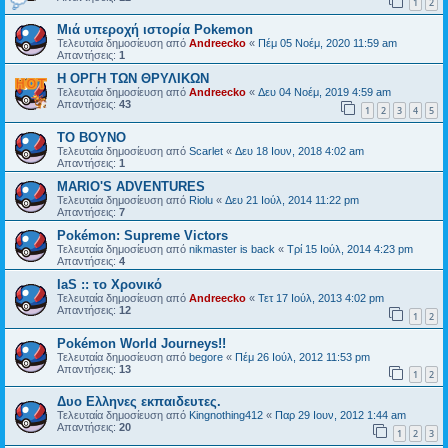
1
2
Μιά υπεροχή ιστορία Pokemon
Τελευταία δημοσίευση από
Andreecko
«
Πέμ 05 Νοέμ, 2020 11:59 am
Απαντήσεις:
1
Η ΟΡΓΗ ΤΩΝ ΘΡΥΛΙΚΩΝ
Τελευταία δημοσίευση από
Andreecko
«
Δευ 04 Νοέμ, 2019 4:59 am
Απαντήσεις:
43
1
2
3
4
5
ΤΟ ΒΟΥΝΟ
Τελευταία δημοσίευση από
Scarlet
«
Δευ 18 Ιουν, 2018 4:02 am
Απαντήσεις:
1
MARIO'S ADVENTURES
Τελευταία δημοσίευση από
Riolu
«
Δευ 21 Ιούλ, 2014 11:22 pm
Απαντήσεις:
7
Pokémon: Supreme Victors
Τελευταία δημοσίευση από
nikmaster is back
«
Τρί 15 Ιούλ, 2014 4:23 pm
Απαντήσεις:
4
IaS :: το Χρονικό
Τελευταία δημοσίευση από
Andreecko
«
Τετ 17 Ιούλ, 2013 4:02 pm
Απαντήσεις:
12
1
2
Pokémon World Journeys!!
Τελευταία δημοσίευση από
begore
«
Πέμ 26 Ιούλ, 2012 11:53 pm
Απαντήσεις:
13
1
2
Δυο Ελληνες εκπαιδευτες.
Τελευταία δημοσίευση από
Kingnothing412
«
Παρ 29 Ιουν, 2012 1:44 am
Απαντήσεις:
20
1
2
3