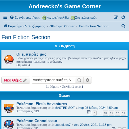
Andreecko's Game Corner
Συχνές ερωτήσεις
Κεντρική σελίδα
Σχετικά με εμάς
Α
Ευρετήριο Δ. Συζήτησης
Off-topic Corner
Fan Fiction Section
ν
Fan Fiction Section
α
Δ. Συζήτηση
ζ
ή
Οι εμπειρίες μας
Εδώ γράφουμε τις εμπιρείες μας που βιώσαμε από την παιδική μας ηλικία μέχρι
τ
και σήμερα παρέα με τα πόκεμον.
Θέματα:
4
η
σ
Αναζήτηση
Ειδική αναζήτηση
Νέο Θέμα
η
11 θέματα • Σελίδα
1
από
1
Θέματα
Pokémon: Fire's Adventures
Τελευταία δημοσίευση από
MASTER SOT
«
Κυρ 05 Μάιος, 2024 4:59 am
Απαντήσεις:
121
1
10
11
12
13
…
Pokémon Connoisseur
Τελευταία δημοσίευση από
Leopoldos7
«
Δευ 20 Δεκ, 2021 11:13 pm
Απαντήσεις:
12