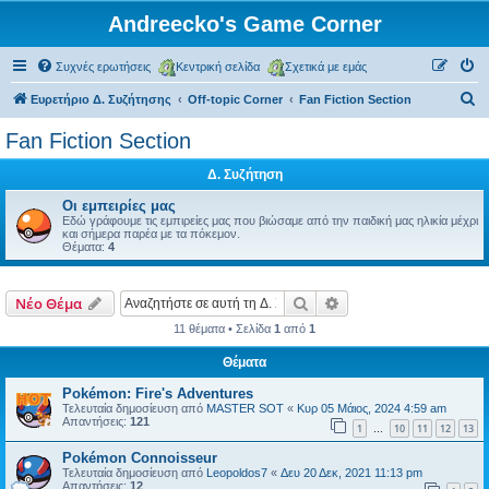
Andreecko's Game Corner
Συχνές ερωτήσεις
Κεντρική σελίδα
Σχετικά με εμάς
Α
Ευρετήριο Δ. Συζήτησης
Off-topic Corner
Fan Fiction Section
ν
Fan Fiction Section
α
Δ. Συζήτηση
ζ
ή
Οι εμπειρίες μας
Εδώ γράφουμε τις εμπιρείες μας που βιώσαμε από την παιδική μας ηλικία μέχρι
τ
και σήμερα παρέα με τα πόκεμον.
Θέματα:
4
η
σ
Αναζήτηση
Ειδική αναζήτηση
Νέο Θέμα
η
11 θέματα • Σελίδα
1
από
1
Θέματα
Pokémon: Fire's Adventures
Τελευταία δημοσίευση από
MASTER SOT
«
Κυρ 05 Μάιος, 2024 4:59 am
Απαντήσεις:
121
1
10
11
12
13
…
Pokémon Connoisseur
Τελευταία δημοσίευση από
Leopoldos7
«
Δευ 20 Δεκ, 2021 11:13 pm
Απαντήσεις:
12