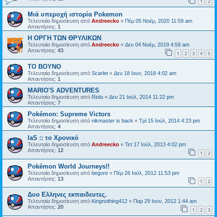
1
2
Μιά υπεροχή ιστορία Pokemon
Τελευταία δημοσίευση από
Andreecko
«
Πέμ 05 Νοέμ, 2020 11:59 am
Απαντήσεις:
1
Η ΟΡΓΗ ΤΩΝ ΘΡΥΛΙΚΩΝ
Τελευταία δημοσίευση από
Andreecko
«
Δευ 04 Νοέμ, 2019 4:59 am
Απαντήσεις:
43
1
2
3
4
5
ΤΟ ΒΟΥΝΟ
Τελευταία δημοσίευση από
Scarlet
«
Δευ 18 Ιουν, 2018 4:02 am
Απαντήσεις:
1
MARIO'S ADVENTURES
Τελευταία δημοσίευση από
Riolu
«
Δευ 21 Ιούλ, 2014 11:22 pm
Απαντήσεις:
7
Pokémon: Supreme Victors
Τελευταία δημοσίευση από
nikmaster is back
«
Τρί 15 Ιούλ, 2014 4:23 pm
Απαντήσεις:
4
IaS :: το Χρονικό
Τελευταία δημοσίευση από
Andreecko
«
Τετ 17 Ιούλ, 2013 4:02 pm
Απαντήσεις:
12
1
2
Pokémon World Journeys!!
Τελευταία δημοσίευση από
begore
«
Πέμ 26 Ιούλ, 2012 11:53 pm
Απαντήσεις:
13
1
2
Δυο Ελληνες εκπαιδευτες.
Τελευταία δημοσίευση από
Kingnothing412
«
Παρ 29 Ιουν, 2012 1:44 am
Απαντήσεις:
20
1
2
3