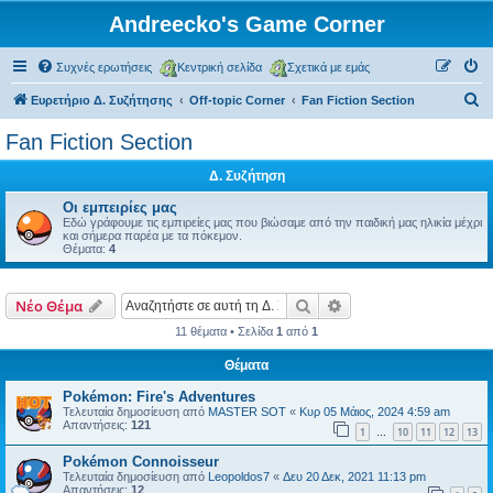
Andreecko's Game Corner
Συχνές ερωτήσεις
Κεντρική σελίδα
Σχετικά με εμάς
Α
Ευρετήριο Δ. Συζήτησης
Off-topic Corner
Fan Fiction Section
ν
Fan Fiction Section
α
Δ. Συζήτηση
ζ
ή
Οι εμπειρίες μας
Εδώ γράφουμε τις εμπιρείες μας που βιώσαμε από την παιδική μας ηλικία μέχρι
τ
και σήμερα παρέα με τα πόκεμον.
Θέματα:
4
η
σ
Αναζήτηση
Ειδική αναζήτηση
Νέο Θέμα
η
11 θέματα • Σελίδα
1
από
1
Θέματα
Pokémon: Fire's Adventures
Τελευταία δημοσίευση από
MASTER SOT
«
Κυρ 05 Μάιος, 2024 4:59 am
Απαντήσεις:
121
1
10
11
12
13
…
Pokémon Connoisseur
Τελευταία δημοσίευση από
Leopoldos7
«
Δευ 20 Δεκ, 2021 11:13 pm
Απαντήσεις:
12