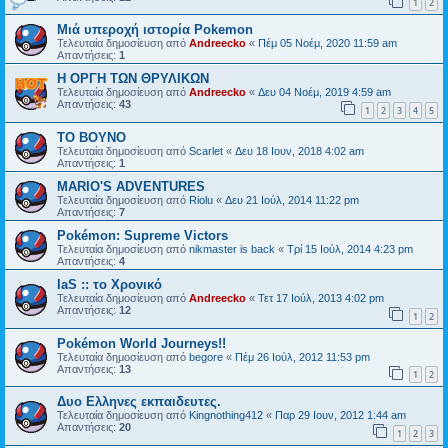
1
2
Μιά υπεροχή ιστορία Pokemon
Τελευταία δημοσίευση από
Andreecko
«
Πέμ 05 Νοέμ, 2020 11:59 am
Απαντήσεις:
1
Η ΟΡΓΗ ΤΩΝ ΘΡΥΛΙΚΩΝ
Τελευταία δημοσίευση από
Andreecko
«
Δευ 04 Νοέμ, 2019 4:59 am
Απαντήσεις:
43
1
2
3
4
5
ΤΟ ΒΟΥΝΟ
Τελευταία δημοσίευση από
Scarlet
«
Δευ 18 Ιουν, 2018 4:02 am
Απαντήσεις:
1
MARIO'S ADVENTURES
Τελευταία δημοσίευση από
Riolu
«
Δευ 21 Ιούλ, 2014 11:22 pm
Απαντήσεις:
7
Pokémon: Supreme Victors
Τελευταία δημοσίευση από
nikmaster is back
«
Τρί 15 Ιούλ, 2014 4:23 pm
Απαντήσεις:
4
IaS :: το Χρονικό
Τελευταία δημοσίευση από
Andreecko
«
Τετ 17 Ιούλ, 2013 4:02 pm
Απαντήσεις:
12
1
2
Pokémon World Journeys!!
Τελευταία δημοσίευση από
begore
«
Πέμ 26 Ιούλ, 2012 11:53 pm
Απαντήσεις:
13
1
2
Δυο Ελληνες εκπαιδευτες.
Τελευταία δημοσίευση από
Kingnothing412
«
Παρ 29 Ιουν, 2012 1:44 am
Απαντήσεις:
20
1
2
3