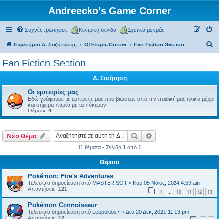
Andreecko's Game Corner
Συχνές ερωτήσεις
Κεντρική σελίδα
Σχετικά με εμάς
Α
Ευρετήριο Δ. Συζήτησης
Off-topic Corner
Fan Fiction Section
ν
Fan Fiction Section
α
Δ. Συζήτηση
ζ
ή
Οι εμπειρίες μας
Εδώ γράφουμε τις εμπιρείες μας που βιώσαμε από την παιδική μας ηλικία μέχρι
τ
και σήμερα παρέα με τα πόκεμον.
Θέματα:
4
η
σ
Αναζήτηση
Ειδική αναζήτηση
Νέο Θέμα
η
11 θέματα • Σελίδα
1
από
1
Θέματα
Pokémon: Fire's Adventures
Τελευταία δημοσίευση από
MASTER SOT
«
Κυρ 05 Μάιος, 2024 4:59 am
Απαντήσεις:
121
1
10
11
12
13
…
Pokémon Connoisseur
Τελευταία δημοσίευση από
Leopoldos7
«
Δευ 20 Δεκ, 2021 11:13 pm
Απαντήσεις:
12