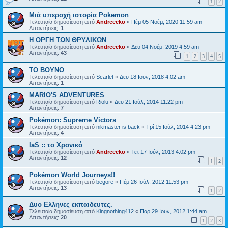
1
2
Μιά υπεροχή ιστορία Pokemon
Τελευταία δημοσίευση από
Andreecko
«
Πέμ 05 Νοέμ, 2020 11:59 am
Απαντήσεις:
1
Η ΟΡΓΗ ΤΩΝ ΘΡΥΛΙΚΩΝ
Τελευταία δημοσίευση από
Andreecko
«
Δευ 04 Νοέμ, 2019 4:59 am
Απαντήσεις:
43
1
2
3
4
5
ΤΟ ΒΟΥΝΟ
Τελευταία δημοσίευση από
Scarlet
«
Δευ 18 Ιουν, 2018 4:02 am
Απαντήσεις:
1
MARIO'S ADVENTURES
Τελευταία δημοσίευση από
Riolu
«
Δευ 21 Ιούλ, 2014 11:22 pm
Απαντήσεις:
7
Pokémon: Supreme Victors
Τελευταία δημοσίευση από
nikmaster is back
«
Τρί 15 Ιούλ, 2014 4:23 pm
Απαντήσεις:
4
IaS :: το Χρονικό
Τελευταία δημοσίευση από
Andreecko
«
Τετ 17 Ιούλ, 2013 4:02 pm
Απαντήσεις:
12
1
2
Pokémon World Journeys!!
Τελευταία δημοσίευση από
begore
«
Πέμ 26 Ιούλ, 2012 11:53 pm
Απαντήσεις:
13
1
2
Δυο Ελληνες εκπαιδευτες.
Τελευταία δημοσίευση από
Kingnothing412
«
Παρ 29 Ιουν, 2012 1:44 am
Απαντήσεις:
20
1
2
3