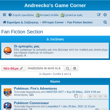
Andreecko's Game Corner
Συχνές ερωτήσεις
Κεντρική σελίδα
Σχετικά με εμάς
Α
Ευρετήριο Δ. Συζήτησης
Off-topic Corner
Fan Fiction Section
ν
Fan Fiction Section
α
Δ. Συζήτηση
ζ
ή
Οι εμπειρίες μας
Εδώ γράφουμε τις εμπιρείες μας που βιώσαμε από την παιδική μας ηλικία μέχρι
τ
και σήμερα παρέα με τα πόκεμον.
Θέματα:
4
η
σ
Αναζήτηση
Ειδική αναζήτηση
Νέο Θέμα
η
11 θέματα • Σελίδα
1
από
1
Θέματα
Pokémon: Fire's Adventures
Τελευταία δημοσίευση από
MASTER SOT
«
Κυρ 05 Μάιος, 2024 4:59 am
Απαντήσεις:
121
1
10
11
12
13
…
Pokémon Connoisseur
Τελευταία δημοσίευση από
Leopoldos7
«
Δευ 20 Δεκ, 2021 11:13 pm
Απαντήσεις:
12