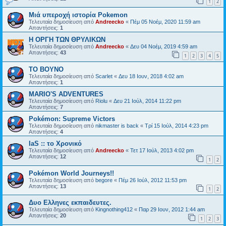
1
2
Μιά υπεροχή ιστορία Pokemon
Τελευταία δημοσίευση από
Andreecko
«
Πέμ 05 Νοέμ, 2020 11:59 am
Απαντήσεις:
1
Η ΟΡΓΗ ΤΩΝ ΘΡΥΛΙΚΩΝ
Τελευταία δημοσίευση από
Andreecko
«
Δευ 04 Νοέμ, 2019 4:59 am
Απαντήσεις:
43
1
2
3
4
5
ΤΟ ΒΟΥΝΟ
Τελευταία δημοσίευση από
Scarlet
«
Δευ 18 Ιουν, 2018 4:02 am
Απαντήσεις:
1
MARIO'S ADVENTURES
Τελευταία δημοσίευση από
Riolu
«
Δευ 21 Ιούλ, 2014 11:22 pm
Απαντήσεις:
7
Pokémon: Supreme Victors
Τελευταία δημοσίευση από
nikmaster is back
«
Τρί 15 Ιούλ, 2014 4:23 pm
Απαντήσεις:
4
IaS :: το Χρονικό
Τελευταία δημοσίευση από
Andreecko
«
Τετ 17 Ιούλ, 2013 4:02 pm
Απαντήσεις:
12
1
2
Pokémon World Journeys!!
Τελευταία δημοσίευση από
begore
«
Πέμ 26 Ιούλ, 2012 11:53 pm
Απαντήσεις:
13
1
2
Δυο Ελληνες εκπαιδευτες.
Τελευταία δημοσίευση από
Kingnothing412
«
Παρ 29 Ιουν, 2012 1:44 am
Απαντήσεις:
20
1
2
3