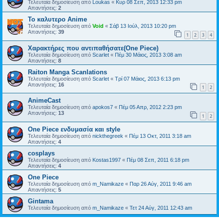
Τελευταία δημοσίευση από
Loukas
«
Κυρ 08 Σεπ, 2013 12:33 pm
Απαντήσεις:
2
Το καλυτερο Anime
Τελευταία δημοσίευση από
Void
«
Σάβ 13 Ιούλ, 2013 10:20 pm
Απαντήσεις:
39
1
2
3
4
Χαρακτήρες που αντιπαθήσατε(One Piece)
Τελευταία δημοσίευση από
Scarlet
«
Πέμ 30 Μάιος, 2013 3:08 am
Απαντήσεις:
8
Raiton Manga Scanlations
Τελευταία δημοσίευση από
Scarlet
«
Τρί 07 Μάιος, 2013 6:13 pm
Απαντήσεις:
16
1
2
AnimeCast
Τελευταία δημοσίευση από
apokos7
«
Πέμ 05 Απρ, 2012 2:23 pm
Απαντήσεις:
13
1
2
One Piece ενδυμασία και style
Τελευταία δημοσίευση από
nickthegreek
«
Πέμ 13 Οκτ, 2011 3:18 am
Απαντήσεις:
4
cosplays
Τελευταία δημοσίευση από
Kostas1997
«
Πέμ 08 Σεπ, 2011 6:18 pm
Απαντήσεις:
4
One Piece
Τελευταία δημοσίευση από
m_Namikaze
«
Παρ 26 Αύγ, 2011 9:46 am
Απαντήσεις:
5
Gintama
Τελευταία δημοσίευση από
m_Namikaze
«
Τετ 24 Αύγ, 2011 12:43 am