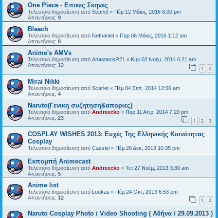
One Piece - Επικες Σκηνες
Τελευταία δημοσίευση από
Scarlet
«
Πέμ 12 Μάιος, 2016 8:00 pm
Απαντήσεις:
9
Bleach
Τελευταία δημοσίευση από
Nethaniel
«
Παρ 06 Μάιος, 2016 1:12 am
Απαντήσεις:
8
Anime's AMVs
Τελευταία δημοσίευση από
AnastasisR21
«
Κυρ 02 Νοέμ, 2014 6:21 am
Απαντήσεις:
12
1
2
Mirai Nikki
Τελευταία δημοσίευση από
Scarlet
«
Πέμ 04 Σεπ, 2014 12:56 am
Απαντήσεις:
4
Naruto(Γενικη συζητηση&αποριες)
Τελευταία δημοσίευση από
Andreecko
«
Παρ 11 Απρ, 2014 7:20 pm
Απαντήσεις:
23
1
2
3
COSPLAY WISHES 2013: Ευχές Της Ελληνικής Κοινότητας
Cosplay
Τελευταία δημοσίευση από
Cassiel
«
Πέμ 26 Δεκ, 2013 10:35 pm
Εκπομπή Animecast
Τελευταία δημοσίευση από
Andreecko
«
Τετ 27 Νοέμ, 2013 3:30 am
Απαντήσεις:
5
Anime list
Τελευταία δημοσίευση από
Loukas
«
Πέμ 24 Οκτ, 2013 6:53 pm
Απαντήσεις:
12
1
2
Naruto Cosplay Photo / Video Shooting ( Αθήνα / 29.09.2013 )