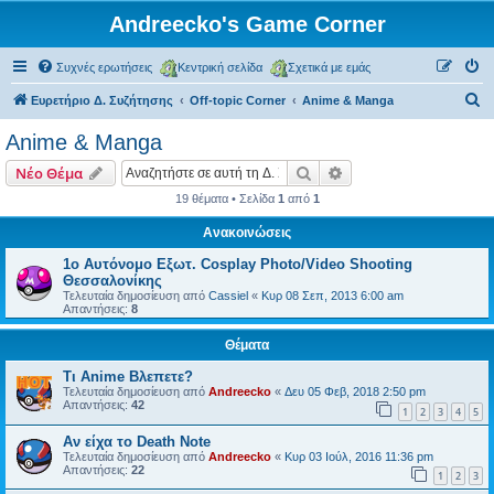
Andreecko's Game Corner
Συχνές ερωτήσεις
Κεντρική σελίδα
Σχετικά με εμάς
Α
Ευρετήριο Δ. Συζήτησης
Off-topic Corner
Anime & Manga
ν
Anime & Manga
α
Αναζήτηση
Ειδική αναζήτηση
Νέο Θέμα
ζ
19 θέματα • Σελίδα
1
από
1
ή
Ανακοινώσεις
τ
η
1ο Αυτόνομο Εξωτ. Cosplay Photo/Video Shooting
Θεσσαλονίκης
σ
Τελευταία δημοσίευση από
Cassiel
«
Κυρ 08 Σεπ, 2013 6:00 am
Απαντήσεις:
8
η
Θέματα
Τι Anime Βλεπετε?
Τελευταία δημοσίευση από
Andreecko
«
Δευ 05 Φεβ, 2018 2:50 pm
Απαντήσεις:
42
1
2
3
4
5
Αν είχα το Death Note
Τελευταία δημοσίευση από
Andreecko
«
Κυρ 03 Ιούλ, 2016 11:36 pm
Απαντήσεις:
22
1
2
3