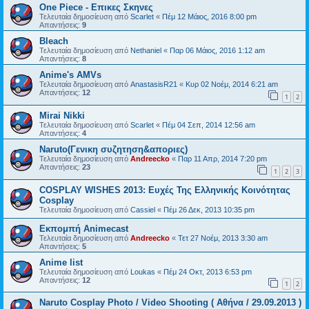
One Piece - Επικες Σκηνες
Τελευταία δημοσίευση από
Scarlet
«
Πέμ 12 Μάιος, 2016 8:00 pm
Απαντήσεις:
9
Bleach
Τελευταία δημοσίευση από
Nethaniel
«
Παρ 06 Μάιος, 2016 1:12 am
Απαντήσεις:
8
Anime's AMVs
Τελευταία δημοσίευση από
AnastasisR21
«
Κυρ 02 Νοέμ, 2014 6:21 am
Απαντήσεις:
12
1
2
Mirai Nikki
Τελευταία δημοσίευση από
Scarlet
«
Πέμ 04 Σεπ, 2014 12:56 am
Απαντήσεις:
4
Naruto(Γενικη συζητηση&αποριες)
Τελευταία δημοσίευση από
Andreecko
«
Παρ 11 Απρ, 2014 7:20 pm
Απαντήσεις:
23
1
2
3
COSPLAY WISHES 2013: Ευχές Της Ελληνικής Κοινότητας
Cosplay
Τελευταία δημοσίευση από
Cassiel
«
Πέμ 26 Δεκ, 2013 10:35 pm
Εκπομπή Animecast
Τελευταία δημοσίευση από
Andreecko
«
Τετ 27 Νοέμ, 2013 3:30 am
Απαντήσεις:
5
Anime list
Τελευταία δημοσίευση από
Loukas
«
Πέμ 24 Οκτ, 2013 6:53 pm
Απαντήσεις:
12
1
2
Naruto Cosplay Photo / Video Shooting ( Αθήνα / 29.09.2013 )