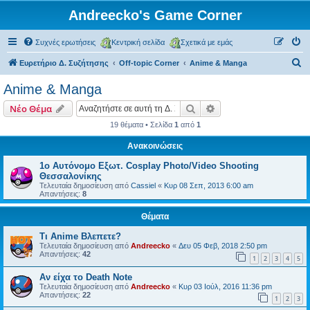
Andreecko's Game Corner
Συχνές ερωτήσεις
Κεντρική σελίδα
Σχετικά με εμάς
Α
Ευρετήριο Δ. Συζήτησης
Off-topic Corner
Anime & Manga
ν
Anime & Manga
α
Αναζήτηση
Ειδική αναζήτηση
Νέο Θέμα
ζ
19 θέματα • Σελίδα
1
από
1
ή
Ανακοινώσεις
τ
η
1ο Αυτόνομο Εξωτ. Cosplay Photo/Video Shooting
Θεσσαλονίκης
σ
Τελευταία δημοσίευση από
Cassiel
«
Κυρ 08 Σεπ, 2013 6:00 am
Απαντήσεις:
8
η
Θέματα
Τι Anime Βλεπετε?
Τελευταία δημοσίευση από
Andreecko
«
Δευ 05 Φεβ, 2018 2:50 pm
Απαντήσεις:
42
1
2
3
4
5
Αν είχα το Death Note
Τελευταία δημοσίευση από
Andreecko
«
Κυρ 03 Ιούλ, 2016 11:36 pm
Απαντήσεις:
22
1
2
3