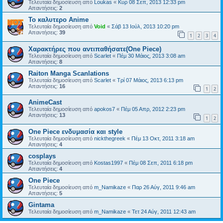
Τελευταία δημοσίευση από
Loukas
«
Κυρ 08 Σεπ, 2013 12:33 pm
Απαντήσεις:
2
Το καλυτερο Anime
Τελευταία δημοσίευση από
Void
«
Σάβ 13 Ιούλ, 2013 10:20 pm
Απαντήσεις:
39
1
2
3
4
Χαρακτήρες που αντιπαθήσατε(One Piece)
Τελευταία δημοσίευση από
Scarlet
«
Πέμ 30 Μάιος, 2013 3:08 am
Απαντήσεις:
8
Raiton Manga Scanlations
Τελευταία δημοσίευση από
Scarlet
«
Τρί 07 Μάιος, 2013 6:13 pm
Απαντήσεις:
16
1
2
AnimeCast
Τελευταία δημοσίευση από
apokos7
«
Πέμ 05 Απρ, 2012 2:23 pm
Απαντήσεις:
13
1
2
One Piece ενδυμασία και style
Τελευταία δημοσίευση από
nickthegreek
«
Πέμ 13 Οκτ, 2011 3:18 am
Απαντήσεις:
4
cosplays
Τελευταία δημοσίευση από
Kostas1997
«
Πέμ 08 Σεπ, 2011 6:18 pm
Απαντήσεις:
4
One Piece
Τελευταία δημοσίευση από
m_Namikaze
«
Παρ 26 Αύγ, 2011 9:46 am
Απαντήσεις:
5
Gintama
Τελευταία δημοσίευση από
m_Namikaze
«
Τετ 24 Αύγ, 2011 12:43 am