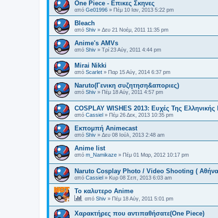
One Piece - Επικες Σκηνες
από
Ge01996
»
Πέμ 10 Ιαν, 2013 5:22 pm
Bleach
από
Shiv
»
Δευ 21 Νοέμ, 2011 11:35 pm
Anime's AMVs
από
Shiv
»
Τρί 23 Αύγ, 2011 4:44 pm
Mirai Nikki
από
Scarlet
»
Παρ 15 Αύγ, 2014 6:37 pm
Naruto(Γενικη συζητηση&αποριες)
από
Shiv
»
Πέμ 18 Αύγ, 2011 4:57 pm
COSPLAY WISHES 2013: Ευχές Της Ελληνικής 
από
Cassiel
»
Πέμ 26 Δεκ, 2013 10:35 pm
Εκπομπή Animecast
από
Shiv
»
Δευ 08 Ιούλ, 2013 2:48 am
Anime list
από
m_Namikaze
»
Πέμ 01 Μαρ, 2012 10:17 pm
Naruto Cosplay Photo / Video Shooting ( Αθήνα 
από
Cassiel
»
Κυρ 08 Σεπ, 2013 6:03 am
Το καλυτερο Anime
από
Shiv
»
Πέμ 18 Αύγ, 2011 5:01 pm
Χαρακτήρες που αντιπαθήσατε(One Piece)