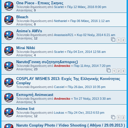
One Piece - Επικες Σκηνες
Τελευταία δημοσίευση από
Scarlet
«
Πέμ 12 Μάιος, 2016 8:00 pm
Απαντήσεις:
9
Bleach
Τελευταία δημοσίευση από
Nethaniel
«
Παρ 06 Μάιος, 2016 1:12 am
Απαντήσεις:
8
Anime's AMVs
Τελευταία δημοσίευση από
AnastasisR21
«
Κυρ 02 Νοέμ, 2014 6:21 am
Απαντήσεις:
12
1
2
Mirai Nikki
Τελευταία δημοσίευση από
Scarlet
«
Πέμ 04 Σεπ, 2014 12:56 am
Απαντήσεις:
4
Naruto(Γενικη συζητηση&αποριες)
Τελευταία δημοσίευση από
Andreecko
«
Παρ 11 Απρ, 2014 7:20 pm
Απαντήσεις:
23
1
2
3
COSPLAY WISHES 2013: Ευχές Της Ελληνικής Κοινότητας
Cosplay
Τελευταία δημοσίευση από
Cassiel
«
Πέμ 26 Δεκ, 2013 10:35 pm
Εκπομπή Animecast
Τελευταία δημοσίευση από
Andreecko
«
Τετ 27 Νοέμ, 2013 3:30 am
Απαντήσεις:
5
Anime list
Τελευταία δημοσίευση από
Loukas
«
Πέμ 24 Οκτ, 2013 6:53 pm
Απαντήσεις:
12
1
2
Naruto Cosplay Photo / Video Shooting ( Αθήνα / 29.09.2013 )