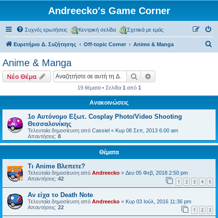
Andreecko's Game Corner
Συχνές ερωτήσεις
Κεντρική σελίδα
Σχετικά με εμάς
Α
Ευρετήριο Δ. Συζήτησης
Off-topic Corner
Anime & Manga
ν
Anime & Manga
α
Αναζήτηση
Ειδική αναζήτηση
Νέο Θέμα
ζ
19 θέματα • Σελίδα
1
από
1
ή
Ανακοινώσεις
τ
η
1ο Αυτόνομο Εξωτ. Cosplay Photo/Video Shooting
Θεσσαλονίκης
σ
Τελευταία δημοσίευση από
Cassiel
«
Κυρ 08 Σεπ, 2013 6:00 am
Απαντήσεις:
8
η
Θέματα
Τι Anime Βλεπετε?
Τελευταία δημοσίευση από
Andreecko
«
Δευ 05 Φεβ, 2018 2:50 pm
Απαντήσεις:
42
1
2
3
4
5
Αν είχα το Death Note
Τελευταία δημοσίευση από
Andreecko
«
Κυρ 03 Ιούλ, 2016 11:36 pm
Απαντήσεις:
22
1
2
3