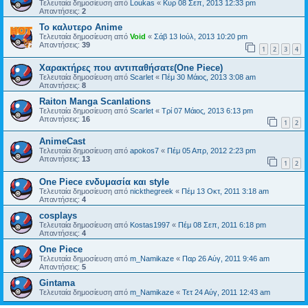
Τελευταία δημοσίευση από
Loukas
«
Κυρ 08 Σεπ, 2013 12:33 pm
Απαντήσεις:
2
Το καλυτερο Anime
Τελευταία δημοσίευση από
Void
«
Σάβ 13 Ιούλ, 2013 10:20 pm
Απαντήσεις:
39
1
2
3
4
Χαρακτήρες που αντιπαθήσατε(One Piece)
Τελευταία δημοσίευση από
Scarlet
«
Πέμ 30 Μάιος, 2013 3:08 am
Απαντήσεις:
8
Raiton Manga Scanlations
Τελευταία δημοσίευση από
Scarlet
«
Τρί 07 Μάιος, 2013 6:13 pm
Απαντήσεις:
16
1
2
AnimeCast
Τελευταία δημοσίευση από
apokos7
«
Πέμ 05 Απρ, 2012 2:23 pm
Απαντήσεις:
13
1
2
One Piece ενδυμασία και style
Τελευταία δημοσίευση από
nickthegreek
«
Πέμ 13 Οκτ, 2011 3:18 am
Απαντήσεις:
4
cosplays
Τελευταία δημοσίευση από
Kostas1997
«
Πέμ 08 Σεπ, 2011 6:18 pm
Απαντήσεις:
4
One Piece
Τελευταία δημοσίευση από
m_Namikaze
«
Παρ 26 Αύγ, 2011 9:46 am
Απαντήσεις:
5
Gintama
Τελευταία δημοσίευση από
m_Namikaze
«
Τετ 24 Αύγ, 2011 12:43 am