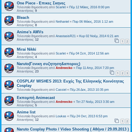
One Piece - Επικες Σκηνες
Τελευταία δημοσίευση από
Scarlet
«
Πέμ 12 Μάιος, 2016 8:00 pm
Απαντήσεις:
9
Bleach
Τελευταία δημοσίευση από
Nethaniel
«
Παρ 06 Μάιος, 2016 1:12 am
Απαντήσεις:
8
Anime's AMVs
Τελευταία δημοσίευση από
AnastasisR21
«
Κυρ 02 Νοέμ, 2014 6:21 am
Απαντήσεις:
12
1
2
Mirai Nikki
Τελευταία δημοσίευση από
Scarlet
«
Πέμ 04 Σεπ, 2014 12:56 am
Απαντήσεις:
4
Naruto(Γενικη συζητηση&αποριες)
Τελευταία δημοσίευση από
Andreecko
«
Παρ 11 Απρ, 2014 7:20 pm
Απαντήσεις:
23
1
2
3
COSPLAY WISHES 2013: Ευχές Της Ελληνικής Κοινότητας
Cosplay
Τελευταία δημοσίευση από
Cassiel
«
Πέμ 26 Δεκ, 2013 10:35 pm
Εκπομπή Animecast
Τελευταία δημοσίευση από
Andreecko
«
Τετ 27 Νοέμ, 2013 3:30 am
Απαντήσεις:
5
Anime list
Τελευταία δημοσίευση από
Loukas
«
Πέμ 24 Οκτ, 2013 6:53 pm
Απαντήσεις:
12
1
2
Naruto Cosplay Photo / Video Shooting ( Αθήνα / 29.09.2013 )