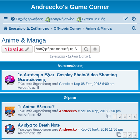
Andreecko's Game Corner
Συχνές ερωτήσεις
Κεντρική σελίδα
Σχετικά με εμάς
Α
Ευρετήριο Δ. Συζήτησης
Off-topic Corner
Anime & Manga
ν
Anime & Manga
α
Αναζήτηση
Ειδική αναζήτηση
Νέο Θέμα
ζ
19 θέματα • Σελίδα
1
από
1
ή
Ανακοινώσεις
τ
η
1ο Αυτόνομο Εξωτ. Cosplay Photo/Video Shooting
Θεσσαλονίκης
σ
Τελευταία δημοσίευση από
Cassiel
«
Κυρ 08 Σεπ, 2013 6:00 am
Απαντήσεις:
8
η
Θέματα
Τι Anime Βλεπετε?
Τελευταία δημοσίευση από
Andreecko
«
Δευ 05 Φεβ, 2018 2:50 pm
Απαντήσεις:
42
1
2
3
4
5
Αν είχα το Death Note
Τελευταία δημοσίευση από
Andreecko
«
Κυρ 03 Ιούλ, 2016 11:36 pm
Απαντήσεις:
22
1
2
3