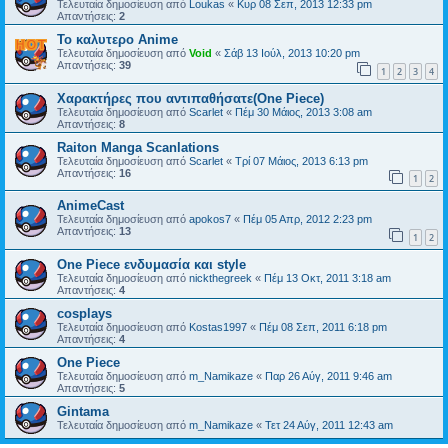
Τελευταία δημοσίευση από
Loukas
«
Κυρ 08 Σεπ, 2013 12:33 pm
Απαντήσεις:
2
Το καλυτερο Anime
Τελευταία δημοσίευση από
Void
«
Σάβ 13 Ιούλ, 2013 10:20 pm
Απαντήσεις:
39
1
2
3
4
Χαρακτήρες που αντιπαθήσατε(One Piece)
Τελευταία δημοσίευση από
Scarlet
«
Πέμ 30 Μάιος, 2013 3:08 am
Απαντήσεις:
8
Raiton Manga Scanlations
Τελευταία δημοσίευση από
Scarlet
«
Τρί 07 Μάιος, 2013 6:13 pm
Απαντήσεις:
16
1
2
AnimeCast
Τελευταία δημοσίευση από
apokos7
«
Πέμ 05 Απρ, 2012 2:23 pm
Απαντήσεις:
13
1
2
One Piece ενδυμασία και style
Τελευταία δημοσίευση από
nickthegreek
«
Πέμ 13 Οκτ, 2011 3:18 am
Απαντήσεις:
4
cosplays
Τελευταία δημοσίευση από
Kostas1997
«
Πέμ 08 Σεπ, 2011 6:18 pm
Απαντήσεις:
4
One Piece
Τελευταία δημοσίευση από
m_Namikaze
«
Παρ 26 Αύγ, 2011 9:46 am
Απαντήσεις:
5
Gintama
Τελευταία δημοσίευση από
m_Namikaze
«
Τετ 24 Αύγ, 2011 12:43 am