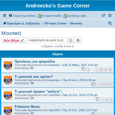
Andreecko's Game Corner
Συχνές ερωτήσεις
Κεντρική σελίδα
Σχετικά με εμάς
Α
Ευρετήριο Δ. Συζήτησης
Off-topic Corner
Μουσική
ν
Μουσική
α
Αναζήτηση
Ειδική αναζήτηση
Νέο Θέμα
ζ
5 θέματα • Σελίδα
1
από
1
ή
Θέματα
τ
η
Προτάσεις για τραγούδια
Τελευταία δημοσίευση από
karamas
«
Σάβ 15 Μάιος, 2021 4:25 am
σ
Απαντήσεις:
91
1
7
8
9
10
…
η
Τι μουσική σας αρέσει?
Τελευταία δημοσίευση από
karamas
«
Πέμ 04 Ιουν, 2020 6:38 am
Απαντήσεις:
36
1
2
3
4
Τι μουσικό όργανο "παίζετε";
Τελευταία δημοσίευση από
Zach343
«
Παρ 16 Σεπ, 2016 12:30 pm
Απαντήσεις:
24
1
2
3
Pokemon Music
Τελευταία δημοσίευση από
Zach343
«
Πέμ 15 Σεπ, 2016 12:47 pm
Απαντήσεις:
33
1
2
3
4