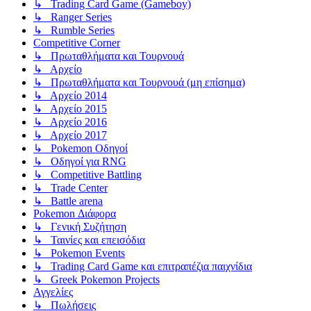
↳ Trading Card Game (Gameboy)
↳ Ranger Series
↳ Rumble Series
Competitive Corner
↳ Πρωταθλήματα και Τουρνουά
↳ Αρχείο
↳ Πρωταθλήματα και Τουρνουά (μη επίσημα)
↳ Αρχείο 2014
↳ Αρχείο 2015
↳ Αρχείο 2016
↳ Αρχείο 2017
↳ Pokemon Οδηγοί
↳ Οδηγοί για RNG
↳ Competitive Battling
↳ Trade Center
↳ Battle arena
Pokemon Διάφορα
↳ Γενική Συζήτηση
↳ Ταινίες και επεισόδια
↳ Pokemon Events
↳ Trading Card Game και επιτραπέζια παιχνίδια
↳ Greek Pokemon Projects
Αγγελίες
↳ Πωλήσεις