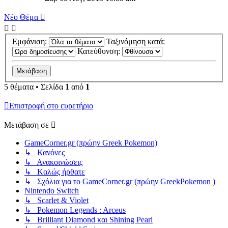
Νέο Θέμα
Εμφάνιση:
Ταξινόμηση κατά:
Κατεύθυνση:
5 θέματα • Σελίδα
1
από
1
Επιστροφή στο ευρετήριο
Μετάβαση σε
GameCorner.gr (πρώην Greek Pokemon)
↳ Κανόνες
↳ Ανακοινώσεις
↳ Kαλώς ήρθατε
↳ Σχόλια για το GameCorner.gr (πρώην GreekPokemon )
Nintendo Switch
↳ Scarlet & Violet
↳ Pokemon Legends : Arceus
↳ Brilliant Diamond και Shining Pearl