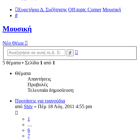
Ευρετήριο Δ. Συζήτησης
Off-topic Corner
Μουσική
Αναζήτηση
Μουσική
Νέο Θέμα
Ειδική
Αναζήτηση
αναζήτηση
5 θέματα • Σελίδα
1
από
1
Θέματα
Απαντήσεις
Προβολές
Τελευταία δημοσίευση
Προτάσεις για τραγούδια
από
Shiv
»
Πέμ 18 Αύγ, 2011 4:55 pm
1
…
6
7