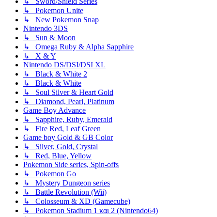
↳ Sword/Shield Series
↳ Pokemon Unite
↳ New Pokemon Snap
Nintendo 3DS
↳ Sun & Moon
↳ Omega Ruby & Alpha Sapphire
↳ X & Y
Nintendo DS/DSI/DSI XL
↳ Black & White 2
↳ Black & White
↳ Soul Silver & Heart Gold
↳ Diamond, Pearl, Platinum
Game Boy Advance
↳ Sapphire, Ruby, Emerald
↳ Fire Red, Leaf Green
Game boy Gold & GB Color
↳ Silver, Gold, Crystal
↳ Red, Blue, Yellow
Pokemon Side series, Spin-offs
↳ Pokemon Go
↳ Mystery Dungeon series
↳ Battle Revolution (Wii)
↳ Colosseum & XD (Gamecube)
↳ Pokemon Stadium 1 και 2 (Nintendo64)