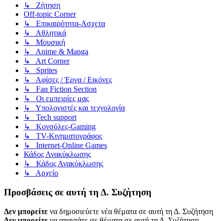
↳ Ζήτηση
Off-topic Corner
↳ Επικαιρότητα-Ασχετα
↳ Αθλητικά
↳ Μουσική
↳ Anime & Manga
↳ Art Corner
↳ Sprites
↳ Αφίσες / Έργα / Εικόνες
↳ Fan Fiction Section
↳ Οι εμπειρίες μας
↳ Υπολογιστές και τεχνολογία
↳ Tech support
↳ Kονσόλες-Gaming
↳ TV-Κινηματογράφος
↳ Internet-Online Games
Κάδος Ανακύκλωσης
↳ Κάδος Ανακύκλωσης
↳ Αρχείο
Προσβάσεις σε αυτή τη Δ. Συζήτηση
Δεν μπορείτε
να δημοσιεύετε νέα θέματα σε αυτή τη Δ. Συζήτηση
Δεν μπορείτε
να απαντάτε σε θέματα σε αυτή τη Δ. Συζήτηση