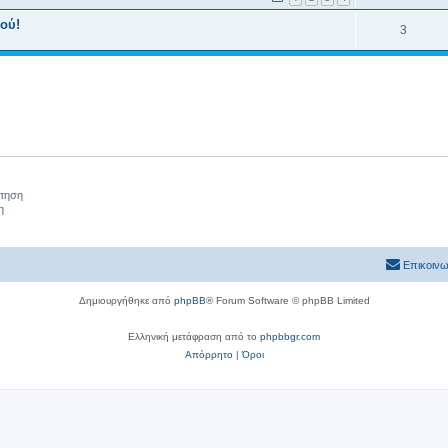
ού!
3
ήτηση
η
Επικοινω
Δημιουργήθηκε από
phpBB
® Forum Software © phpBB Limited
Ελληνική μετάφραση από το
phpbbgr.com
Απόρρητο
|
Όροι