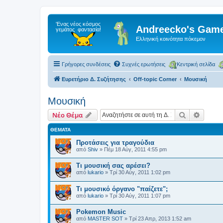
Andreecko's Game
Ελληνική κοινότητα πόκεμον
Γρήγορες συνδέσεις
Συχνές ερωτήσεις
Κεντρική σελίδα
Ευρετήριο Δ. Συζήτησης
Off-topic Corner
Μουσική
Μουσική
Αναζήτηση
Ειδική
Νέο Θέμα
ΘΈΜΑΤΑ
Προτάσεις για τραγούδια
από
Shiv
»
Πέμ 18 Αύγ, 2011 4:55 pm
Τι μουσική σας αρέσει?
από
lukario
»
Τρί 30 Αύγ, 2011 1:02 pm
Τι μουσικό όργανο "παίζετε";
από
lukario
»
Τρί 30 Αύγ, 2011 1:07 pm
Pokemon Music
από
MASTER SOT
»
Τρί 23 Απρ, 2013 1:52 am