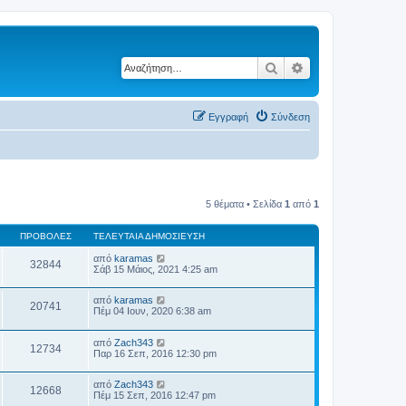
Αναζήτηση
Ειδική αναζήτηση
Εγγραφή
Σύνδεση
5 θέματα • Σελίδα
1
από
1
ΠΡΟΒΟΛΈΣ
ΤΕΛΕΥΤΑΊΑ ΔΗΜΟΣΊΕΥΣΗ
από
karamas
32844
Σάβ 15 Μάιος, 2021 4:25 am
από
karamas
20741
Πέμ 04 Ιουν, 2020 6:38 am
από
Zach343
12734
Παρ 16 Σεπ, 2016 12:30 pm
από
Zach343
12668
Πέμ 15 Σεπ, 2016 12:47 pm