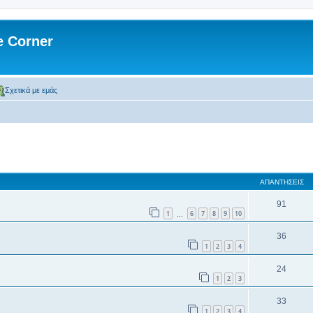
 Corner
Σχετικά με εμάς
 αναζήτηση
ΑΠΑΝΤΉΣΕΙΣ
91
1
6
7
8
9
10
…
36
1
2
3
4
24
1
2
3
33
1
2
3
4