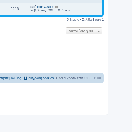
από
Nickvasilias
2318
Σάβ 03 Αύγ, 2013 10:53 am
5 θέματα • Σελίδα
1
από
1
Μετάβαση σε
νήστε μαζί μας
Διαγραφή cookies
Όλοι οι χρόνοι είναι
UTC+03:00