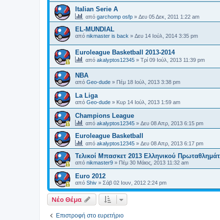
Italian Serie A
από
garchomp osfp
»
Δευ 05 Δεκ, 2011 1:22 am
EL-MUNDIAL
από
nikmaster is back
»
Δευ 14 Ιούλ, 2014 3:35 pm
Euroleague Basketball 2013-2014
από
akalyptos12345
»
Τρί 09 Ιούλ, 2013 11:39 pm
ΝΒΑ
από
Geo-dude
»
Πέμ 18 Ιούλ, 2013 3:38 pm
La Liga
από
Geo-dude
»
Κυρ 14 Ιούλ, 2013 1:59 am
Champions League
από
akalyptos12345
»
Δευ 08 Απρ, 2013 6:15 pm
Euroleague Basketball
από
akalyptos12345
»
Δευ 08 Απρ, 2013 6:17 pm
Τελικοί Μπασκετ 2013 Ελληνικού Πρωταθλημά
από
nikmaster9
»
Πέμ 30 Μάιος, 2013 11:32 am
Euro 2012
από
Shiv
»
Σάβ 02 Ιουν, 2012 2:24 pm
Νέο Θέμα
Επιστροφή στο ευρετήριο