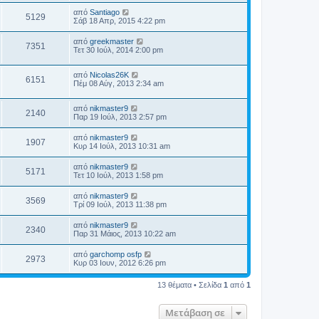
από
Santiago
5129
Σάβ 18 Απρ, 2015 4:22 pm
από
greekmaster
7351
Τετ 30 Ιούλ, 2014 2:00 pm
από
Nicolas26K
6151
Πέμ 08 Αύγ, 2013 2:34 am
από
nikmaster9
2140
Παρ 19 Ιούλ, 2013 2:57 pm
από
nikmaster9
1907
Κυρ 14 Ιούλ, 2013 10:31 am
από
nikmaster9
5171
Τετ 10 Ιούλ, 2013 1:58 pm
από
nikmaster9
3569
Τρί 09 Ιούλ, 2013 11:38 pm
από
nikmaster9
2340
Παρ 31 Μάιος, 2013 10:22 am
από
garchomp osfp
2973
Κυρ 03 Ιουν, 2012 6:26 pm
13 θέματα • Σελίδα
1
από
1
Μετάβαση σε