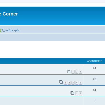
 Corner
Σχετικά με εμάς
 αναζήτηση
ΑΠΑΝΤΉΣΕΙΣ
24
1
2
3
42
1
2
3
4
5
14
1
2
8