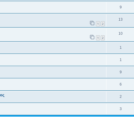
9
13
1
2
10
1
2
1
1
9
6
τος
2
3