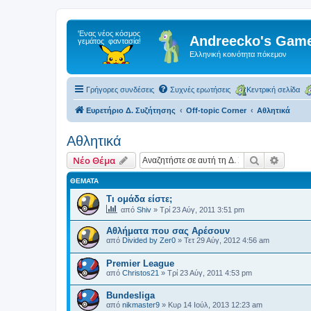
Andreecko's Game
Ελληνική κοινότητα πόκεμον
Γρήγορες συνδέσεις
Συχνές ερωτήσεις
Κεντρική σελίδα
Ευρετήριο Δ. Συζήτησης
Off-topic Corner
Αθλητικά
Αθλητικά
Αναζήτηση
Ειδική
Νέο Θέμα
ΘΈΜΑΤΑ
Τι ομάδα είστε;
από
Shiv
»
Τρί 23 Αύγ, 2011 3:51 pm
Αθλήματα που σας Αρέσουν
από
Divided by Zer0
»
Τετ 29 Αύγ, 2012 4:56 am
Premier League
από
Christos21
»
Τρί 23 Αύγ, 2011 4:53 pm
Βundesliga
από
nikmaster9
»
Κυρ 14 Ιούλ, 2013 12:23 am