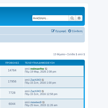
Αναζήτηση
Ειδική αναζήτηση
Εγγραφή
Σύνδεση
13 θέματα • Σελίδα
1
από
1
ΠΡΟΒΟΛΈΣ
ΤΕΛΕΥΤΑΊΑ ΔΗΜΟΣΊΕΥΣΗ
από
redmanftw
14764
Πέμ 19 Μαρ, 2026 2:08 pm
από
Zach343
17956
Πέμ 15 Σεπ, 2016 1:00 pm
από
Zach343
7728
Πέμ 15 Σεπ, 2016 12:58 pm
από
mewtwo9
6044
Πέμ 25 Ιουν, 2015 11:26 am