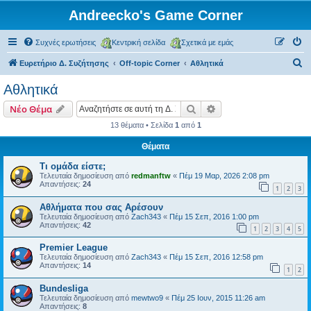
Andreecko's Game Corner
Συχνές ερωτήσεις
Κεντρική σελίδα
Σχετικά με εμάς
Α
Ευρετήριο Δ. Συζήτησης
Off-topic Corner
Αθλητικά
ν
Αθλητικά
α
Αναζήτηση
Ειδική αναζήτηση
Νέο Θέμα
ζ
13 θέματα • Σελίδα
1
από
1
ή
Θέματα
τ
η
Τι ομάδα είστε;
Τελευταία δημοσίευση από
redmanftw
«
Πέμ 19 Μαρ, 2026 2:08 pm
σ
Απαντήσεις:
24
1
2
3
η
Αθλήματα που σας Αρέσουν
Τελευταία δημοσίευση από
Zach343
«
Πέμ 15 Σεπ, 2016 1:00 pm
Απαντήσεις:
42
1
2
3
4
5
Premier League
Τελευταία δημοσίευση από
Zach343
«
Πέμ 15 Σεπ, 2016 12:58 pm
Απαντήσεις:
14
1
2
Βundesliga
Τελευταία δημοσίευση από
mewtwo9
«
Πέμ 25 Ιουν, 2015 11:26 am
Απαντήσεις:
8