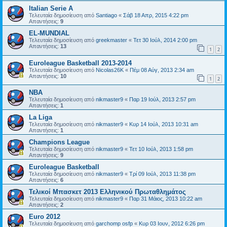
Italian Serie A
Τελευταία δημοσίευση από
Santiago
«
Σάβ 18 Απρ, 2015 4:22 pm
Απαντήσεις:
9
EL-MUNDIAL
Τελευταία δημοσίευση από
greekmaster
«
Τετ 30 Ιούλ, 2014 2:00 pm
Απαντήσεις:
13
1
2
Euroleague Basketball 2013-2014
Τελευταία δημοσίευση από
Nicolas26K
«
Πέμ 08 Αύγ, 2013 2:34 am
Απαντήσεις:
10
1
2
ΝΒΑ
Τελευταία δημοσίευση από
nikmaster9
«
Παρ 19 Ιούλ, 2013 2:57 pm
Απαντήσεις:
1
La Liga
Τελευταία δημοσίευση από
nikmaster9
«
Κυρ 14 Ιούλ, 2013 10:31 am
Απαντήσεις:
1
Champions League
Τελευταία δημοσίευση από
nikmaster9
«
Τετ 10 Ιούλ, 2013 1:58 pm
Απαντήσεις:
9
Euroleague Basketball
Τελευταία δημοσίευση από
nikmaster9
«
Τρί 09 Ιούλ, 2013 11:38 pm
Απαντήσεις:
6
Τελικοί Μπασκετ 2013 Ελληνικού Πρωταθλημάτος
Τελευταία δημοσίευση από
nikmaster9
«
Παρ 31 Μάιος, 2013 10:22 am
Απαντήσεις:
2
Euro 2012
Τελευταία δημοσίευση από
garchomp osfp
«
Κυρ 03 Ιουν, 2012 6:26 pm