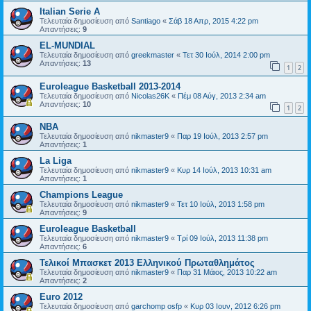
Italian Serie A
Τελευταία δημοσίευση από
Santiago
«
Σάβ 18 Απρ, 2015 4:22 pm
Απαντήσεις:
9
EL-MUNDIAL
Τελευταία δημοσίευση από
greekmaster
«
Τετ 30 Ιούλ, 2014 2:00 pm
Απαντήσεις:
13
1
2
Euroleague Basketball 2013-2014
Τελευταία δημοσίευση από
Nicolas26K
«
Πέμ 08 Αύγ, 2013 2:34 am
Απαντήσεις:
10
1
2
ΝΒΑ
Τελευταία δημοσίευση από
nikmaster9
«
Παρ 19 Ιούλ, 2013 2:57 pm
Απαντήσεις:
1
La Liga
Τελευταία δημοσίευση από
nikmaster9
«
Κυρ 14 Ιούλ, 2013 10:31 am
Απαντήσεις:
1
Champions League
Τελευταία δημοσίευση από
nikmaster9
«
Τετ 10 Ιούλ, 2013 1:58 pm
Απαντήσεις:
9
Euroleague Basketball
Τελευταία δημοσίευση από
nikmaster9
«
Τρί 09 Ιούλ, 2013 11:38 pm
Απαντήσεις:
6
Τελικοί Μπασκετ 2013 Ελληνικού Πρωταθλημάτος
Τελευταία δημοσίευση από
nikmaster9
«
Παρ 31 Μάιος, 2013 10:22 am
Απαντήσεις:
2
Euro 2012
Τελευταία δημοσίευση από
garchomp osfp
«
Κυρ 03 Ιουν, 2012 6:26 pm