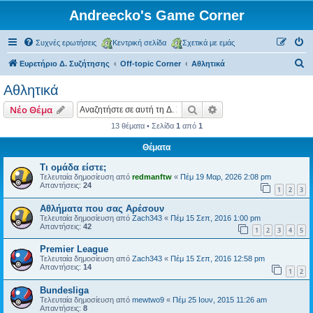
Andreecko's Game Corner
Συχνές ερωτήσεις
Κεντρική σελίδα
Σχετικά με εμάς
Α
Ευρετήριο Δ. Συζήτησης
Off-topic Corner
Αθλητικά
ν
Αθλητικά
α
Αναζήτηση
Ειδική αναζήτηση
Νέο Θέμα
ζ
13 θέματα • Σελίδα
1
από
1
ή
Θέματα
τ
η
Τι ομάδα είστε;
Τελευταία δημοσίευση από
redmanftw
«
Πέμ 19 Μαρ, 2026 2:08 pm
σ
Απαντήσεις:
24
1
2
3
η
Αθλήματα που σας Αρέσουν
Τελευταία δημοσίευση από
Zach343
«
Πέμ 15 Σεπ, 2016 1:00 pm
Απαντήσεις:
42
1
2
3
4
5
Premier League
Τελευταία δημοσίευση από
Zach343
«
Πέμ 15 Σεπ, 2016 12:58 pm
Απαντήσεις:
14
1
2
Βundesliga
Τελευταία δημοσίευση από
mewtwo9
«
Πέμ 25 Ιουν, 2015 11:26 am
Απαντήσεις:
8