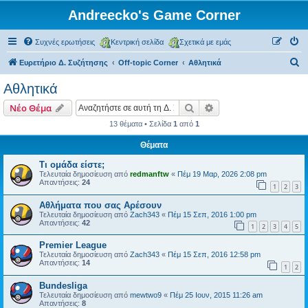
Andreecko's Game Corner
Συχνές ερωτήσεις
Κεντρική σελίδα
Σχετικά με εμάς
Α
Ευρετήριο Δ. Συζήτησης
Off-topic Corner
Αθλητικά
ν
Αθλητικά
α
Αναζήτηση
Ειδική αναζήτηση
Νέο Θέμα
ζ
13 θέματα • Σελίδα
1
από
1
ή
Θέματα
τ
η
Τι ομάδα είστε;
Τελευταία δημοσίευση από
redmanftw
«
Πέμ 19 Μαρ, 2026 2:08 pm
σ
Απαντήσεις:
24
1
2
3
η
Αθλήματα που σας Αρέσουν
Τελευταία δημοσίευση από
Zach343
«
Πέμ 15 Σεπ, 2016 1:00 pm
Απαντήσεις:
42
1
2
3
4
5
Premier League
Τελευταία δημοσίευση από
Zach343
«
Πέμ 15 Σεπ, 2016 12:58 pm
Απαντήσεις:
14
1
2
Βundesliga
Τελευταία δημοσίευση από
mewtwo9
«
Πέμ 25 Ιουν, 2015 11:26 am
Απαντήσεις:
8