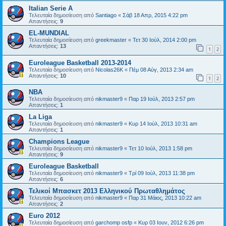
Italian Serie A
Τελευταία δημοσίευση από
Santiago
«
Σάβ 18 Απρ, 2015 4:22 pm
Απαντήσεις:
9
EL-MUNDIAL
Τελευταία δημοσίευση από
greekmaster
«
Τετ 30 Ιούλ, 2014 2:00 pm
Απαντήσεις:
13
1
2
Euroleague Basketball 2013-2014
Τελευταία δημοσίευση από
Nicolas26K
«
Πέμ 08 Αύγ, 2013 2:34 am
Απαντήσεις:
10
1
2
ΝΒΑ
Τελευταία δημοσίευση από
nikmaster9
«
Παρ 19 Ιούλ, 2013 2:57 pm
Απαντήσεις:
1
La Liga
Τελευταία δημοσίευση από
nikmaster9
«
Κυρ 14 Ιούλ, 2013 10:31 am
Απαντήσεις:
1
Champions League
Τελευταία δημοσίευση από
nikmaster9
«
Τετ 10 Ιούλ, 2013 1:58 pm
Απαντήσεις:
9
Euroleague Basketball
Τελευταία δημοσίευση από
nikmaster9
«
Τρί 09 Ιούλ, 2013 11:38 pm
Απαντήσεις:
6
Τελικοί Μπασκετ 2013 Ελληνικού Πρωταθλημάτος
Τελευταία δημοσίευση από
nikmaster9
«
Παρ 31 Μάιος, 2013 10:22 am
Απαντήσεις:
2
Euro 2012
Τελευταία δημοσίευση από
garchomp osfp
«
Κυρ 03 Ιουν, 2012 6:26 pm