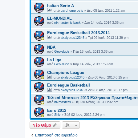
Italian Serie A
από
garchomp osfp
»
Δευ 05 Δεκ, 2011 1:22 am
EL-MUNDIAL
από
nikmaster is back
»
Δευ 14 Ιούλ, 2014 3:35 pm
Euroleague Basketball 2013-2014
από
akalyptos12345
»
Τρί 09 Ιούλ, 2013 11:39 pm
ΝΒΑ
από
Geo-dude
»
Πέμ 18 Ιούλ, 2013 3:38 pm
La Liga
από
Geo-dude
»
Κυρ 14 Ιούλ, 2013 1:59 am
Champions League
από
akalyptos12345
»
Δευ 08 Απρ, 2013 6:15 pm
Euroleague Basketball
από
akalyptos12345
»
Δευ 08 Απρ, 2013 6:17 pm
Τελικοί Μπασκετ 2013 Ελληνικού Πρωταθλημά
από
nikmaster9
»
Πέμ 30 Μάιος, 2013 11:32 am
Euro 2012
από
Shiv
»
Σάβ 02 Ιουν, 2012 2:24 pm
Νέο Θέμα
Επιστροφή στο ευρετήριο