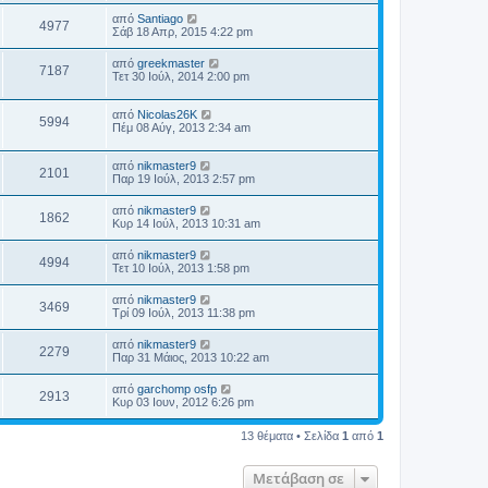
από
Santiago
4977
Σάβ 18 Απρ, 2015 4:22 pm
από
greekmaster
7187
Τετ 30 Ιούλ, 2014 2:00 pm
από
Nicolas26K
5994
Πέμ 08 Αύγ, 2013 2:34 am
από
nikmaster9
2101
Παρ 19 Ιούλ, 2013 2:57 pm
από
nikmaster9
1862
Κυρ 14 Ιούλ, 2013 10:31 am
από
nikmaster9
4994
Τετ 10 Ιούλ, 2013 1:58 pm
από
nikmaster9
3469
Τρί 09 Ιούλ, 2013 11:38 pm
από
nikmaster9
2279
Παρ 31 Μάιος, 2013 10:22 am
από
garchomp osfp
2913
Κυρ 03 Ιουν, 2012 6:26 pm
13 θέματα • Σελίδα
1
από
1
Μετάβαση σε