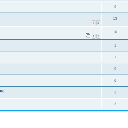
9
13
1
2
10
1
2
1
1
9
6
τος
2
3