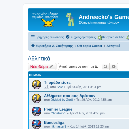
Andreecko's Game
Ελληνική κοινότητα πόκεμον
Γρήγορες συνδέσεις
Συχνές ερωτήσεις
Κεντρική σελίδα
Ευρετήριο Δ. Συζήτησης
Off-topic Corner
Αθλητικά
Αθλητικά
Αναζήτηση
Ειδική
Νέο Θέμα
ΘΈΜΑΤΑ
Τι ομάδα είστε;
από
Shiv
»
Τρί 23 Αύγ, 2011 3:51 pm
Αθλήματα που σας Αρέσουν
από
Divided by Zer0
»
Τετ 29 Αύγ, 2012 4:56 am
Premier League
από
Christos21
»
Τρί 23 Αύγ, 2011 4:53 pm
Βundesliga
από
nikmaster9
»
Κυρ 14 Ιούλ, 2013 12:23 am