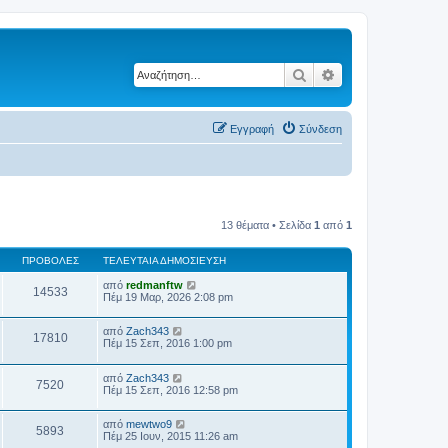
Αναζήτηση
Ειδική αναζήτηση
Εγγραφή
Σύνδεση
13 θέματα • Σελίδα
1
από
1
ΠΡΟΒΟΛΈΣ
ΤΕΛΕΥΤΑΊΑ ΔΗΜΟΣΊΕΥΣΗ
από
redmanftw
14533
Πέμ 19 Μαρ, 2026 2:08 pm
από
Zach343
17810
Πέμ 15 Σεπ, 2016 1:00 pm
από
Zach343
7520
Πέμ 15 Σεπ, 2016 12:58 pm
από
mewtwo9
5893
Πέμ 25 Ιουν, 2015 11:26 am