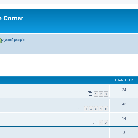
 Corner
Σχετικά με εμάς
 αναζήτηση
ΑΠΑΝΤΉΣΕΙΣ
24
1
2
3
42
1
2
3
4
5
14
1
2
8