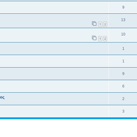
9
13
1
2
10
1
2
1
1
9
6
τος
2
3