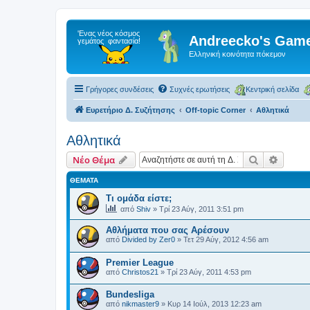
Andreecko's Game
Ελληνική κοινότητα πόκεμον
Γρήγορες συνδέσεις
Συχνές ερωτήσεις
Κεντρική σελίδα
Ευρετήριο Δ. Συζήτησης
Off-topic Corner
Αθλητικά
Αθλητικά
Αναζήτηση
Ειδική
Νέο Θέμα
ΘΈΜΑΤΑ
Τι ομάδα είστε;
από
Shiv
»
Τρί 23 Αύγ, 2011 3:51 pm
Αθλήματα που σας Αρέσουν
από
Divided by Zer0
»
Τετ 29 Αύγ, 2012 4:56 am
Premier League
από
Christos21
»
Τρί 23 Αύγ, 2011 4:53 pm
Βundesliga
από
nikmaster9
»
Κυρ 14 Ιούλ, 2013 12:23 am