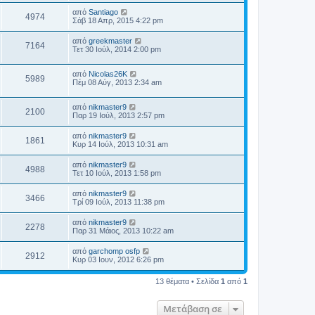
από
Santiago
4974
Σάβ 18 Απρ, 2015 4:22 pm
από
greekmaster
7164
Τετ 30 Ιούλ, 2014 2:00 pm
από
Nicolas26K
5989
Πέμ 08 Αύγ, 2013 2:34 am
από
nikmaster9
2100
Παρ 19 Ιούλ, 2013 2:57 pm
από
nikmaster9
1861
Κυρ 14 Ιούλ, 2013 10:31 am
από
nikmaster9
4988
Τετ 10 Ιούλ, 2013 1:58 pm
από
nikmaster9
3466
Τρί 09 Ιούλ, 2013 11:38 pm
από
nikmaster9
2278
Παρ 31 Μάιος, 2013 10:22 am
από
garchomp osfp
2912
Κυρ 03 Ιουν, 2012 6:26 pm
13 θέματα • Σελίδα
1
από
1
Μετάβαση σε