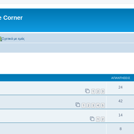
 Corner
Σχετικά με εμάς
 αναζήτηση
ΑΠΑΝΤΉΣΕΙΣ
24
1
2
3
42
1
2
3
4
5
14
1
2
8