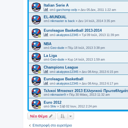
Italian Serie A
από
garchomp osfp
»
Δευ 05 Δεκ, 2011 1:22 am
EL-MUNDIAL
από
nikmaster is back
»
Δευ 14 Ιούλ, 2014 3:35 pm
Euroleague Basketball 2013-2014
από
akalyptos12345
»
Τρί 09 Ιούλ, 2013 11:39 pm
ΝΒΑ
από
Geo-dude
»
Πέμ 18 Ιούλ, 2013 3:38 pm
La Liga
από
Geo-dude
»
Κυρ 14 Ιούλ, 2013 1:59 am
Champions League
από
akalyptos12345
»
Δευ 08 Απρ, 2013 6:15 pm
Euroleague Basketball
από
akalyptos12345
»
Δευ 08 Απρ, 2013 6:17 pm
Τελικοί Μπασκετ 2013 Ελληνικού Πρωταθλημά
από
nikmaster9
»
Πέμ 30 Μάιος, 2013 11:32 am
Euro 2012
από
Shiv
»
Σάβ 02 Ιουν, 2012 2:24 pm
Νέο Θέμα
Επιστροφή στο ευρετήριο