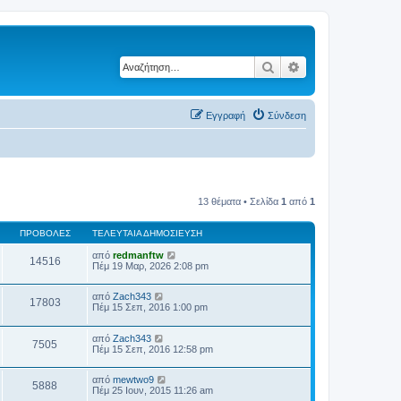
Αναζήτηση
Ειδική αναζήτηση
Εγγραφή
Σύνδεση
13 θέματα • Σελίδα
1
από
1
ΠΡΟΒΟΛΈΣ
ΤΕΛΕΥΤΑΊΑ ΔΗΜΟΣΊΕΥΣΗ
από
redmanftw
14516
Πέμ 19 Μαρ, 2026 2:08 pm
από
Zach343
17803
Πέμ 15 Σεπ, 2016 1:00 pm
από
Zach343
7505
Πέμ 15 Σεπ, 2016 12:58 pm
από
mewtwo9
5888
Πέμ 25 Ιουν, 2015 11:26 am