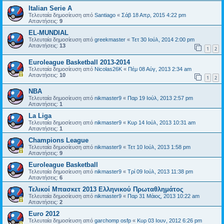
Italian Serie A
Τελευταία δημοσίευση από
Santiago
«
Σάβ 18 Απρ, 2015 4:22 pm
Απαντήσεις:
9
EL-MUNDIAL
Τελευταία δημοσίευση από
greekmaster
«
Τετ 30 Ιούλ, 2014 2:00 pm
Απαντήσεις:
13
1
2
Euroleague Basketball 2013-2014
Τελευταία δημοσίευση από
Nicolas26K
«
Πέμ 08 Αύγ, 2013 2:34 am
Απαντήσεις:
10
1
2
ΝΒΑ
Τελευταία δημοσίευση από
nikmaster9
«
Παρ 19 Ιούλ, 2013 2:57 pm
Απαντήσεις:
1
La Liga
Τελευταία δημοσίευση από
nikmaster9
«
Κυρ 14 Ιούλ, 2013 10:31 am
Απαντήσεις:
1
Champions League
Τελευταία δημοσίευση από
nikmaster9
«
Τετ 10 Ιούλ, 2013 1:58 pm
Απαντήσεις:
9
Euroleague Basketball
Τελευταία δημοσίευση από
nikmaster9
«
Τρί 09 Ιούλ, 2013 11:38 pm
Απαντήσεις:
6
Τελικοί Μπασκετ 2013 Ελληνικού Πρωταθλημάτος
Τελευταία δημοσίευση από
nikmaster9
«
Παρ 31 Μάιος, 2013 10:22 am
Απαντήσεις:
2
Euro 2012
Τελευταία δημοσίευση από
garchomp osfp
«
Κυρ 03 Ιουν, 2012 6:26 pm