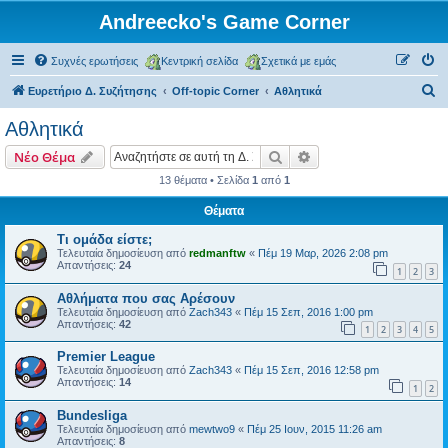
Andreecko's Game Corner
Συχνές ερωτήσεις
Κεντρική σελίδα
Σχετικά με εμάς
Α
Ευρετήριο Δ. Συζήτησης
Off-topic Corner
Αθλητικά
ν
Αθλητικά
α
Αναζήτηση
Ειδική αναζήτηση
Νέο Θέμα
ζ
13 θέματα • Σελίδα
1
από
1
ή
Θέματα
τ
η
Τι ομάδα είστε;
Τελευταία δημοσίευση από
redmanftw
«
Πέμ 19 Μαρ, 2026 2:08 pm
σ
Απαντήσεις:
24
1
2
3
η
Αθλήματα που σας Αρέσουν
Τελευταία δημοσίευση από
Zach343
«
Πέμ 15 Σεπ, 2016 1:00 pm
Απαντήσεις:
42
1
2
3
4
5
Premier League
Τελευταία δημοσίευση από
Zach343
«
Πέμ 15 Σεπ, 2016 12:58 pm
Απαντήσεις:
14
1
2
Βundesliga
Τελευταία δημοσίευση από
mewtwo9
«
Πέμ 25 Ιουν, 2015 11:26 am
Απαντήσεις:
8