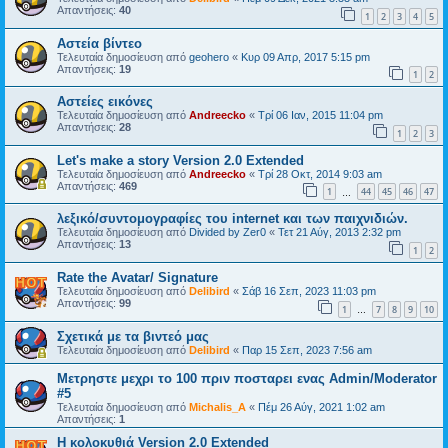
Απαντήσεις:
40
1
2
3
4
5
Αστεία βίντεο
Τελευταία δημοσίευση από
geohero
«
Κυρ 09 Απρ, 2017 5:15 pm
Απαντήσεις:
19
1
2
Αστείες εικόνες
Τελευταία δημοσίευση από
Andreecko
«
Τρί 06 Ιαν, 2015 11:04 pm
Απαντήσεις:
28
1
2
3
Let's make a story Version 2.0 Extended
Τελευταία δημοσίευση από
Andreecko
«
Τρί 28 Οκτ, 2014 9:03 am
Απαντήσεις:
469
1
44
45
46
47
…
λεξικό/συντομογραφίες του internet και των παιχνιδιών.
Τελευταία δημοσίευση από
Divided by Zer0
«
Τετ 21 Αύγ, 2013 2:32 pm
Απαντήσεις:
13
1
2
Rate the Avatar/ Signature
Τελευταία δημοσίευση από
Delibird
«
Σάβ 16 Σεπ, 2023 11:03 pm
Απαντήσεις:
99
1
7
8
9
10
…
Σχετικά με τα βιντεό μας
Τελευταία δημοσίευση από
Delibird
«
Παρ 15 Σεπ, 2023 7:56 am
Μετρηστε μεχρι το 100 πριν ποσταρει ενας Admin/Moderator
#5
Τελευταία δημοσίευση από
Michalis_A
«
Πέμ 26 Αύγ, 2021 1:02 am
Απαντήσεις:
1
Η κολοκυθιά Version 2.0 Extended