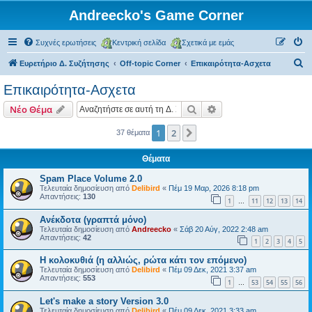
Andreecko's Game Corner
Συχνές ερωτήσεις
Κεντρική σελίδα
Σχετικά με εμάς
Α
Ευρετήριο Δ. Συζήτησης
Off-topic Corner
Επικαιρότητα-Ασχετα
ν
Επικαιρότητα-Ασχετα
α
Αναζήτηση
Ειδική αναζήτηση
Νέο Θέμα
ζ
ή
1
2
Επόμενη
37 θέματα
τ
Θέματα
η
Spam Place Volume 2.0
σ
Τελευταία δημοσίευση από
Delibird
«
Πέμ 19 Μαρ, 2026 8:18 pm
Απαντήσεις:
130
η
1
11
12
13
14
…
Ανέκδοτα (γραπτά μόνο)
Τελευταία δημοσίευση από
Andreecko
«
Σάβ 20 Αύγ, 2022 2:48 am
Απαντήσεις:
42
1
2
3
4
5
Η κολοκυθιά (η αλλιώς, ρώτα κάτι τον επόμενο)
Τελευταία δημοσίευση από
Delibird
«
Πέμ 09 Δεκ, 2021 3:37 am
Απαντήσεις:
553
1
53
54
55
56
…
Let's make a story Version 3.0
Τελευταία δημοσίευση από
Delibird
«
Πέμ 09 Δεκ, 2021 3:33 am