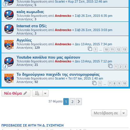
Τελευταία δημοσίευση από
Scarlet
«
Κυρ 27 Σεπ, 2015 12:46 am
Απαντήσεις:
5
καλη κωμωδια;
Τελευταία δημοσίευση από
Andreecko
«
Σάβ 26 Σεπ, 2015 6:35 pm
Απαντήσεις:
3
Internet στο DSi;
Τελευταία δημοσίευση από
Andreecko
«
Σάβ 26 Σεπ, 2015 3:03 pm
Απαντήσεις:
3
Αγγελίες
Τελευταία δημοσίευση από
Andreecko
«
Δευ 13 Απρ, 2015 7:34 pm
Απαντήσεις:
129
1
10
11
12
13
…
Youtube κανάλια που μας αρέσουν
Τελευταία δημοσίευση από
Andreecko
«
Δευ 13 Απρ, 2015 7:12 pm
Απαντήσεις:
21
1
2
3
Το δημιούργικο παιχνίδι της συντομογραφίας
Τελευταία δημοσίευση από
Scarlet
«
Τετ 07 Ιαν, 2015 1:40 am
Απαντήσεις:
92
1
7
8
9
10
…
Νέο Θέμα
1
2
Επόμενη
37 θέματα
Μετάβαση σε
ΠΡΟΣΒΆΣΕΙΣ ΣΕ ΑΥΤΉ ΤΗ Δ. ΣΥΖΉΤΗΣΗ