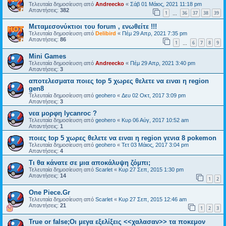
Τελευταία δημοσίευση από
Andreecko
«
Σάβ 01 Μάιος, 2021 11:18 pm
Απαντήσεις:
382
1
36
37
38
39
…
Μεταμεσονύκτιοι του forum , ενωθείτε !!!
Τελευταία δημοσίευση από
Delibird
«
Πέμ 29 Απρ, 2021 7:35 pm
Απαντήσεις:
86
1
6
7
8
9
…
Mini Games
Τελευταία δημοσίευση από
Andreecko
«
Πέμ 29 Απρ, 2021 3:40 pm
Απαντήσεις:
3
αποτελεσματα ποιες top 5 χωρες θελετε να ειναι η region
gen8
Τελευταία δημοσίευση από
geohero
«
Δευ 02 Οκτ, 2017 3:09 pm
Απαντήσεις:
3
νεα μορφη lycanroc ?
Τελευταία δημοσίευση από
geohero
«
Κυρ 06 Αύγ, 2017 10:52 am
Απαντήσεις:
1
ποιες top 5 χωρες θελετε να ειναι η region γενια 8 pokemon
Τελευταία δημοσίευση από
geohero
«
Τετ 03 Μάιος, 2017 3:04 pm
Απαντήσεις:
4
Τι θα κάνατε σε μια αποκάλυψη ζόμπι;
Τελευταία δημοσίευση από
Scarlet
«
Κυρ 27 Σεπ, 2015 1:30 pm
Απαντήσεις:
14
1
2
One Piece.Gr
Τελευταία δημοσίευση από
Scarlet
«
Κυρ 27 Σεπ, 2015 12:46 am
Απαντήσεις:
21
1
2
3
True or false;Οι μεγα εξελίξεις <<χαλασαν>> τα ποκεμον