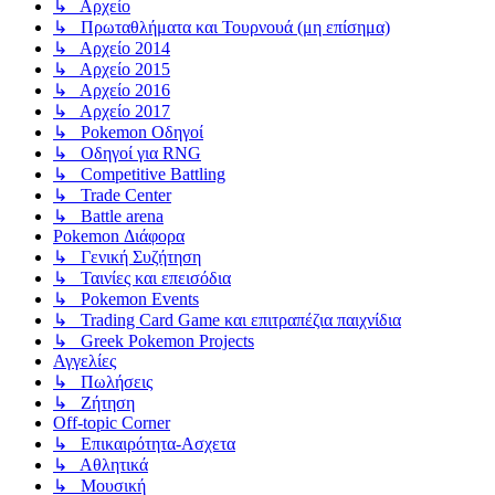
↳ Αρχείο
↳ Πρωταθλήματα και Τουρνουά (μη επίσημα)
↳ Αρχείο 2014
↳ Αρχείο 2015
↳ Αρχείο 2016
↳ Αρχείο 2017
↳ Pokemon Οδηγοί
↳ Οδηγοί για RNG
↳ Competitive Battling
↳ Trade Center
↳ Battle arena
Pokemon Διάφορα
↳ Γενική Συζήτηση
↳ Ταινίες και επεισόδια
↳ Pokemon Events
↳ Trading Card Game και επιτραπέζια παιχνίδια
↳ Greek Pokemon Projects
Αγγελίες
↳ Πωλήσεις
↳ Ζήτηση
Off-topic Corner
↳ Επικαιρότητα-Ασχετα
↳ Αθλητικά
↳ Μουσική