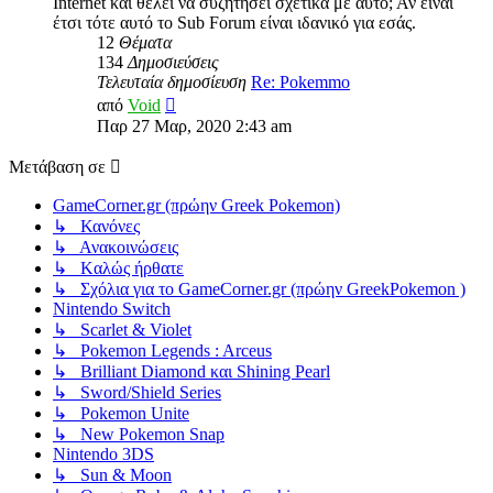
Internet και θέλει να συζητήσει σχετικά με αυτό; Αν είναι
έτσι τότε αυτό το Sub Forum είναι ιδανικό για εσάς.
12
Θέματα
134
Δημοσιεύσεις
Τελευταία δημοσίευση
Re: Pokemmo
Προβολή
από
Void
της
Παρ 27 Μαρ, 2020 2:43 am
τελευταίας
δημοσίευσης
Μετάβαση σε
GameCorner.gr (πρώην Greek Pokemon)
↳ Κανόνες
↳ Ανακοινώσεις
↳ Kαλώς ήρθατε
↳ Σχόλια για το GameCorner.gr (πρώην GreekPokemon )
Nintendo Switch
↳ Scarlet & Violet
↳ Pokemon Legends : Arceus
↳ Brilliant Diamond και Shining Pearl
↳ Sword/Shield Series
↳ Pokemon Unite
↳ New Pokemon Snap
Nintendo 3DS
↳ Sun & Moon