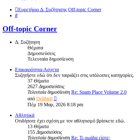
Ευρετήριο Δ. Συζήτησης
Off-topic Corner
Αναζήτηση
Off-topic Corner
Δ. Συζήτηση
Θέματα
Δημοσιεύσεις
Τελευταία δημοσίευση
Επικαιρότητα-Ασχετα
Συζητήστε εδώ ότι δεν ταιριάζει στις υπόλοιπες κατηγορίες.
37
Θέματα
2627
Δημοσιεύσεις
Τελευταία δημοσίευση
Re: Spam Place Volume 2.0
Προβολή
από
Delibird
της
Πέμ 19 Μαρ, 2026 8:18 pm
τελευταίας
δημοσίευσης
Αθλητικά
Οτιδήποτε έχει σχέση με τον αθλητισμό βρίσκετε εδώ.
13
Θέματα
155
Δημοσιεύσεις
Τελευταία δημοσίευση
Re: Τι ομάδα είστε;