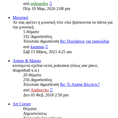
Προβολή
από
redmanftw
της
Πέμ 19 Μαρ, 2026 2:08 pm
τελευταίας
δημοσίευσης
Μουσική
Αν σας αρέσει η μουσική τότε εδώ βρίσκονται τα πάντα για
την μουσική.
5
Θέματα
192
Δημοσιεύσεις
Τελευταία δημοσίευση
Re: Προτάσεις για τραγούδια
Προβολή
από
karamas
της
Σάβ 15 Μάιος, 2021 4:25 am
τελευταίας
δημοσίευσης
Anime & Manga
κινούμενα σχέδια εκτός pokemon (όπως one piece,
dragonball κ.α.)
20
Θέματα
256
Δημοσιεύσεις
Τελευταία δημοσίευση
Re: Τι Anime Βλεπετε?
Προβολή
από
Andreecko
της
Δευ 05 Φεβ, 2018 2:50 pm
τελευταίας
δημοσίευσης
Art Corner
Θέματα
Δημοσιεύσεις