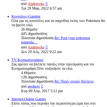
Προβολή
από
Andreecko
της
Τρί 29 Μαρ, 2022 6:57 am
τελευταίας
δημοσίευσης
Kονσόλες-Gaming
Όλα για τις κονσόλες και τα παιχνίδια εκτός των Pokemon θα
τα βρείτε εδώ.
26
Θέματα
445
Δημοσιεύσεις
Τελευταία δημοσίευση
Re: Post your pokemon
gamepla…
Προβολή
από
Andreecko
της
Δευ 29 Αύγ, 2022 9:22 am
τελευταίας
δημοσίευσης
TV-Κινηματογράφος
Σας αρέσει να βλέπετε ταινίες στην τηλεόραση και τον
Κινηματογράφο;Τότε συζητήστε τα εδώ.
4
Θέματα
128
Δημοσιεύσεις
Τελευταία δημοσίευση
Re: Ποιές σειρές βλέπετε;
Προβολή
από
geohero
της
Κυρ 09 Απρ, 2017 5:12 pm
τελευταίας
δημοσίευσης
Internet-Online Games
Είστε τύπος που περνάει την περισσότερη ώρα του στο