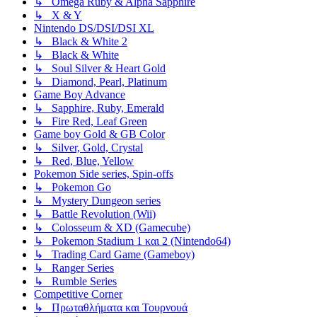
↳ Omega Ruby & Alpha Sapphire
↳ X & Y
Nintendo DS/DSI/DSI XL
↳ Black & White 2
↳ Black & White
↳ Soul Silver & Heart Gold
↳ Diamond, Pearl, Platinum
Game Boy Advance
↳ Sapphire, Ruby, Emerald
↳ Fire Red, Leaf Green
Game boy Gold & GB Color
↳ Silver, Gold, Crystal
↳ Red, Blue, Yellow
Pokemon Side series, Spin-offs
↳ Pokemon Go
↳ Mystery Dungeon series
↳ Battle Revolution (Wii)
↳ Colosseum & XD (Gamecube)
↳ Pokemon Stadium 1 και 2 (Nintendo64)
↳ Trading Card Game (Gameboy)
↳ Ranger Series
↳ Rumble Series
Competitive Corner
↳ Πρωταθλήματα και Τουρνουά