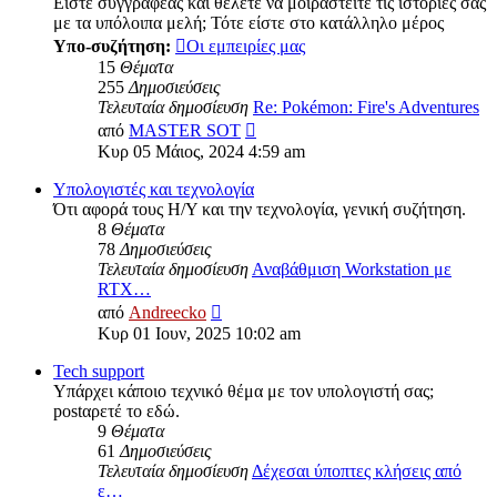
Είστε συγγραφέας και θέλετε να μοιραστείτε τις ιστορίες σας
με τα υπόλοιπα μελή; Τότε είστε στο κατάλληλο μέρος
Υπο-συζήτηση:
Οι εμπειρίες μας
15
Θέματα
255
Δημοσιεύσεις
Τελευταία δημοσίευση
Re: Pokémon: Fire's Adventures
Προβολή
από
MASTER SOT
της
Κυρ 05 Μάιος, 2024 4:59 am
τελευταίας
δημοσίευσης
Υπολογιστές και τεχνολογία
Ότι αφορά τους Η/Υ και την τεχνολογία, γενική συζήτηση.
8
Θέματα
78
Δημοσιεύσεις
Τελευταία δημοσίευση
Αναβάθμιση Workstation με
RTX…
Προβολή
από
Andreecko
της
Κυρ 01 Ιουν, 2025 10:02 am
τελευταίας
δημοσίευσης
Tech support
Υπάρχει κάποιο τεχνικό θέμα με τον υπολογιστή σας;
postαρετέ το εδώ.
9
Θέματα
61
Δημοσιεύσεις
Τελευταία δημοσίευση
Δέχεσαι ύποπτες κλήσεις από
ε…