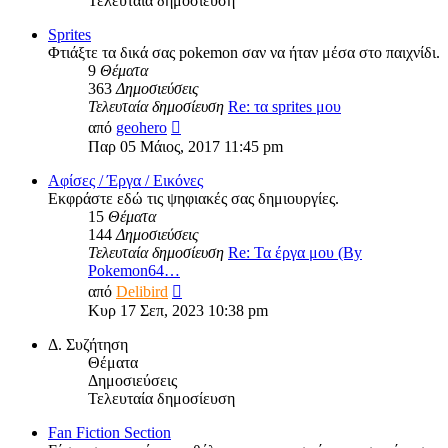
Τελευταία δημοσίευση
Sprites
Φτιάξτε τα δικά σας pokemon σαν να ήταν μέσα στο παιχνίδι.
9
Θέματα
363
Δημοσιεύσεις
Τελευταία δημοσίευση
Re: τα sprites μου
Προβολή
από
geohero
της
Παρ 05 Μάιος, 2017 11:45 pm
τελευταίας
δημοσίευσης
Αφίσες / Έργα / Εικόνες
Εκφράστε εδώ τις ψηφιακές σας δημιουργίες.
15
Θέματα
144
Δημοσιεύσεις
Τελευταία δημοσίευση
Re: Τα έργα μου (By
Pokemon64…
Προβολή
από
Delibird
της
Κυρ 17 Σεπ, 2023 10:38 pm
τελευταίας
δημοσίευσης
Δ. Συζήτηση
Θέματα
Δημοσιεύσεις
Τελευταία δημοσίευση
Fan Fiction Section