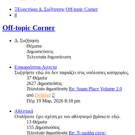
Ευρετήριο Δ. Συζήτησης
Off-topic Corner
Αναζήτηση
Off-topic Corner
Δ. Συζήτηση
Θέματα
Δημοσιεύσεις
Τελευταία δημοσίευση
Επικαιρότητα-Ασχετα
Συζητήστε εδώ ότι δεν ταιριάζει στις υπόλοιπες κατηγορίες.
37
Θέματα
2627
Δημοσιεύσεις
Τελευταία δημοσίευση
Re: Spam Place Volume 2.0
Προβολή
από
Delibird
της
Πέμ 19 Μαρ, 2026 8:18 pm
τελευταίας
δημοσίευσης
Αθλητικά
Οτιδήποτε έχει σχέση με τον αθλητισμό βρίσκετε εδώ.
13
Θέματα
155
Δημοσιεύσεις
Τελευταία δημοσίευση
Re: Τι ομάδα είστε;