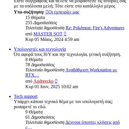
Είστε συγγραφέας και θέλετε να μοιραστείτε τις ιστορίες σας
με τα υπόλοιπα μελή; Τότε είστε στο κατάλληλο μέρος
Υπο-συζήτηση:
Οι εμπειρίες μας
15
Θέματα
255
Δημοσιεύσεις
Τελευταία δημοσίευση
Re: Pokémon: Fire's Adventures
Προβολή
από
MASTER SOT
της
Κυρ 05 Μάιος, 2024 4:59 am
τελευταίας
δημοσίευσης
Υπολογιστές και τεχνολογία
Ότι αφορά τους Η/Υ και την τεχνολογία, γενική συζήτηση.
8
Θέματα
78
Δημοσιεύσεις
Τελευταία δημοσίευση
Αναβάθμιση Workstation με
RTX…
Προβολή
από
Andreecko
της
Κυρ 01 Ιουν, 2025 10:02 am
τελευταίας
δημοσίευσης
Tech support
Υπάρχει κάποιο τεχνικό θέμα με τον υπολογιστή σας;
postαρετέ το εδώ.
9
Θέματα
61
Δημοσιεύσεις
Τελευταία δημοσίευση
Δέχεσαι ύποπτες κλήσεις από
ε…