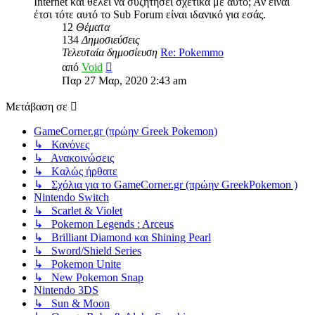
Internet και θέλει να συζητήσει σχετικά με αυτό; Αν είναι
έτσι τότε αυτό το Sub Forum είναι ιδανικό για εσάς.
12
Θέματα
134
Δημοσιεύσεις
Τελευταία δημοσίευση
Re: Pokemmo
Προβολή
από
Void
της
Παρ 27 Μαρ, 2020 2:43 am
τελευταίας
δημοσίευσης
Μετάβαση σε
GameCorner.gr (πρώην Greek Pokemon)
↳ Κανόνες
↳ Ανακοινώσεις
↳ Kαλώς ήρθατε
↳ Σχόλια για το GameCorner.gr (πρώην GreekPokemon )
Nintendo Switch
↳ Scarlet & Violet
↳ Pokemon Legends : Arceus
↳ Brilliant Diamond και Shining Pearl
↳ Sword/Shield Series
↳ Pokemon Unite
↳ New Pokemon Snap
Nintendo 3DS
↳ Sun & Moon