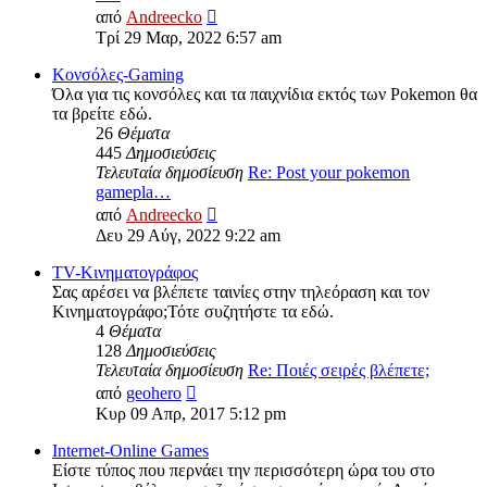
Προβολή
από
Andreecko
της
Τρί 29 Μαρ, 2022 6:57 am
τελευταίας
δημοσίευσης
Kονσόλες-Gaming
Όλα για τις κονσόλες και τα παιχνίδια εκτός των Pokemon θα
τα βρείτε εδώ.
26
Θέματα
445
Δημοσιεύσεις
Τελευταία δημοσίευση
Re: Post your pokemon
gamepla…
Προβολή
από
Andreecko
της
Δευ 29 Αύγ, 2022 9:22 am
τελευταίας
δημοσίευσης
TV-Κινηματογράφος
Σας αρέσει να βλέπετε ταινίες στην τηλεόραση και τον
Κινηματογράφο;Τότε συζητήστε τα εδώ.
4
Θέματα
128
Δημοσιεύσεις
Τελευταία δημοσίευση
Re: Ποιές σειρές βλέπετε;
Προβολή
από
geohero
της
Κυρ 09 Απρ, 2017 5:12 pm
τελευταίας
δημοσίευσης
Internet-Online Games
Είστε τύπος που περνάει την περισσότερη ώρα του στο