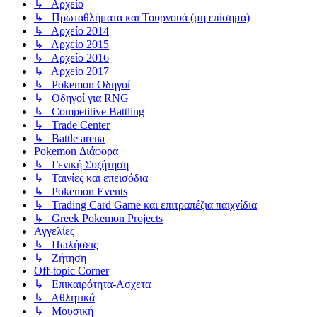
↳ Αρχείο
↳ Πρωταθλήματα και Τουρνουά (μη επίσημα)
↳ Αρχείο 2014
↳ Αρχείο 2015
↳ Αρχείο 2016
↳ Αρχείο 2017
↳ Pokemon Οδηγοί
↳ Οδηγοί για RNG
↳ Competitive Battling
↳ Trade Center
↳ Battle arena
Pokemon Διάφορα
↳ Γενική Συζήτηση
↳ Ταινίες και επεισόδια
↳ Pokemon Events
↳ Trading Card Game και επιτραπέζια παιχνίδια
↳ Greek Pokemon Projects
Αγγελίες
↳ Πωλήσεις
↳ Ζήτηση
Off-topic Corner
↳ Επικαιρότητα-Ασχετα
↳ Αθλητικά
↳ Μουσική