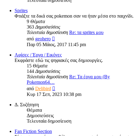
Τελευταία δημοσίευση
Sprites
Φτιάξτε τα δικά σας pokemon σαν να ήταν μέσα στο παιχνίδι.
9
Θέματα
363
Δημοσιεύσεις
Τελευταία δημοσίευση
Re: τα sprites μου
Προβολή
από
geohero
της
Παρ 05 Μάιος, 2017 11:45 pm
τελευταίας
δημοσίευσης
Αφίσες / Έργα / Εικόνες
Εκφράστε εδώ τις ψηφιακές σας δημιουργίες.
15
Θέματα
144
Δημοσιεύσεις
Τελευταία δημοσίευση
Re: Τα έργα μου (By
Pokemon64…
Προβολή
από
Delibird
της
Κυρ 17 Σεπ, 2023 10:38 pm
τελευταίας
δημοσίευσης
Δ. Συζήτηση
Θέματα
Δημοσιεύσεις
Τελευταία δημοσίευση
Fan Fiction Section