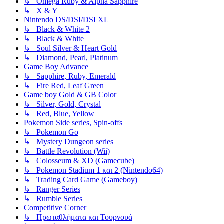
↳ Omega Ruby & Alpha Sapphire
↳ X & Y
Nintendo DS/DSI/DSI XL
↳ Black & White 2
↳ Black & White
↳ Soul Silver & Heart Gold
↳ Diamond, Pearl, Platinum
Game Boy Advance
↳ Sapphire, Ruby, Emerald
↳ Fire Red, Leaf Green
Game boy Gold & GB Color
↳ Silver, Gold, Crystal
↳ Red, Blue, Yellow
Pokemon Side series, Spin-offs
↳ Pokemon Go
↳ Mystery Dungeon series
↳ Battle Revolution (Wii)
↳ Colosseum & XD (Gamecube)
↳ Pokemon Stadium 1 και 2 (Nintendo64)
↳ Trading Card Game (Gameboy)
↳ Ranger Series
↳ Rumble Series
Competitive Corner
↳ Πρωταθλήματα και Τουρνουά