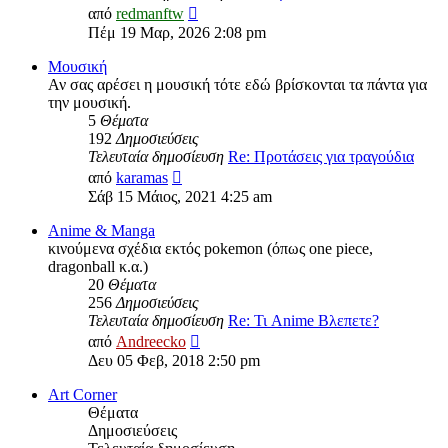
Προβολή
από
redmanftw
της
Πέμ 19 Μαρ, 2026 2:08 pm
τελευταίας
δημοσίευσης
Μουσική
Αν σας αρέσει η μουσική τότε εδώ βρίσκονται τα πάντα για
την μουσική.
5
Θέματα
192
Δημοσιεύσεις
Τελευταία δημοσίευση
Re: Προτάσεις για τραγούδια
Προβολή
από
karamas
της
Σάβ 15 Μάιος, 2021 4:25 am
τελευταίας
δημοσίευσης
Anime & Manga
κινούμενα σχέδια εκτός pokemon (όπως one piece,
dragonball κ.α.)
20
Θέματα
256
Δημοσιεύσεις
Τελευταία δημοσίευση
Re: Τι Anime Βλεπετε?
Προβολή
από
Andreecko
της
Δευ 05 Φεβ, 2018 2:50 pm
τελευταίας
δημοσίευσης
Art Corner
Θέματα
Δημοσιεύσεις