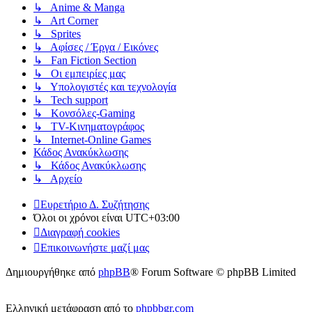
↳ Anime & Manga
↳ Art Corner
↳ Sprites
↳ Αφίσες / Έργα / Εικόνες
↳ Fan Fiction Section
↳ Οι εμπειρίες μας
↳ Υπολογιστές και τεχνολογία
↳ Tech support
↳ Kονσόλες-Gaming
↳ TV-Κινηματογράφος
↳ Internet-Online Games
Κάδος Ανακύκλωσης
↳ Κάδος Ανακύκλωσης
↳ Αρχείο
Ευρετήριο Δ. Συζήτησης
Όλοι οι χρόνοι είναι
UTC+03:00
Διαγραφή cookies
Επικοινωνήστε μαζί μας
Δημιουργήθηκε από
phpBB
® Forum Software © phpBB Limited
Ελληνική μετάφραση από το
phpbbgr.com