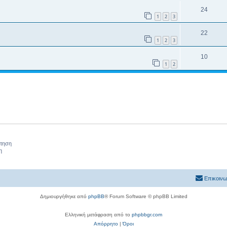
24
1
2
3
22
1
2
3
10
1
2
ήτηση
η
Επικοινω
Δημιουργήθηκε από
phpBB
® Forum Software © phpBB Limited
Ελληνική μετάφραση από το
phpbbgr.com
Απόρρητο
|
Όροι