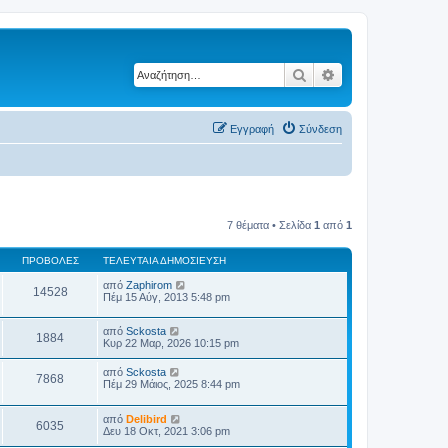
Αναζήτηση
Ειδική αναζήτηση
Εγγραφή
Σύνδεση
7 θέματα • Σελίδα
1
από
1
ΠΡΟΒΟΛΈΣ
ΤΕΛΕΥΤΑΊΑ ΔΗΜΟΣΊΕΥΣΗ
από
Zaphirom
14528
Πέμ 15 Αύγ, 2013 5:48 pm
από
Sckosta
1884
Κυρ 22 Μαρ, 2026 10:15 pm
από
Sckosta
7868
Πέμ 29 Μάιος, 2025 8:44 pm
από
Delibird
6035
Δευ 18 Οκτ, 2021 3:06 pm