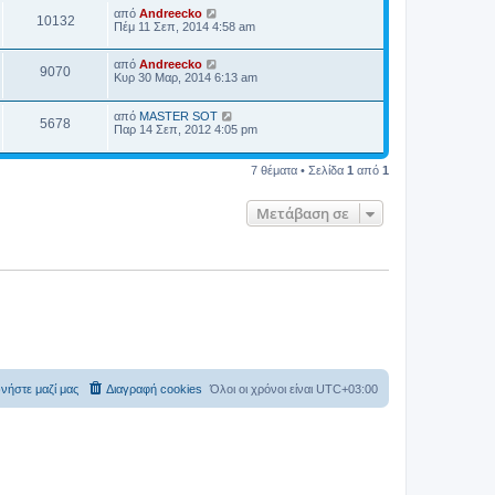
από
Andreecko
10132
Πέμ 11 Σεπ, 2014 4:58 am
από
Andreecko
9070
Κυρ 30 Μαρ, 2014 6:13 am
από
MASTER SOT
5678
Παρ 14 Σεπ, 2012 4:05 pm
7 θέματα • Σελίδα
1
από
1
Μετάβαση σε
νήστε μαζί μας
Διαγραφή cookies
Όλοι οι χρόνοι είναι
UTC+03:00