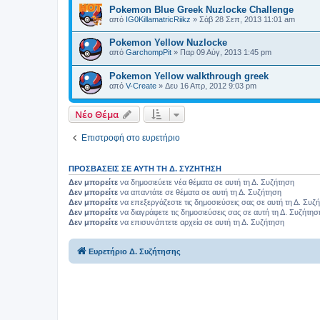
Pokemon Blue Greek Nuzlocke Challenge
από
IG0KillamatricRiikz
»
Σάβ 28 Σεπ, 2013 11:01 am
Pokemon Yellow Nuzlocke
από
GarchompPit
»
Παρ 09 Αύγ, 2013 1:45 pm
Pokemon Yellow walkthrough greek
από
V-Create
»
Δευ 16 Απρ, 2012 9:03 pm
Νέο Θέμα
Επιστροφή στο ευρετήριο
ΠΡΟΣΒΆΣΕΙΣ ΣΕ ΑΥΤΉ ΤΗ Δ. ΣΥΖΉΤΗΣΗ
Δεν μπορείτε
να δημοσιεύετε νέα θέματα σε αυτή τη Δ. Συζήτηση
Δεν μπορείτε
να απαντάτε σε θέματα σε αυτή τη Δ. Συζήτηση
Δεν μπορείτε
να επεξεργάζεστε τις δημοσιεύσεις σας σε αυτή τη Δ. Συζ
Δεν μπορείτε
να διαγράφετε τις δημοσιεύσεις σας σε αυτή τη Δ. Συζήτησ
Δεν μπορείτε
να επισυνάπτετε αρχεία σε αυτή τη Δ. Συζήτηση
Ευρετήριο Δ. Συζήτησης