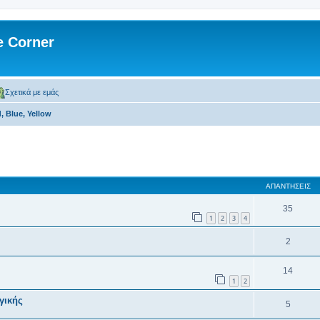
 Corner
Σχετικά με εμάς
, Blue, Yellow
 αναζήτηση
ΑΠΑΝΤΉΣΕΙΣ
35
1
2
3
4
2
14
1
2
γικής
5