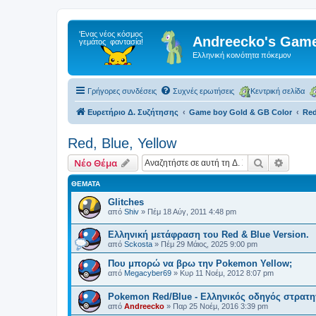
Andreecko's Game
Ελληνική κοινότητα πόκεμον
Γρήγορες συνδέσεις
Συχνές ερωτήσεις
Κεντρική σελίδα
Ευρετήριο Δ. Συζήτησης
Game boy Gold & GB Color
Red
Red, Blue, Yellow
Αναζήτηση
Ειδική
Νέο Θέμα
ΘΈΜΑΤΑ
Glitches
από
Shiv
»
Πέμ 18 Αύγ, 2011 4:48 pm
Ελληνική μετάφραση του Red & Blue Version.
από
Sckosta
»
Πέμ 29 Μάιος, 2025 9:00 pm
Που μπορώ να βρω την Pokemon Yellow;
από
Megacyber69
»
Κυρ 11 Νοέμ, 2012 8:07 pm
Pokemon Red/Blue - Ελληνικός οδηγός στρατη
από
Andreecko
»
Παρ 25 Νοέμ, 2016 3:39 pm