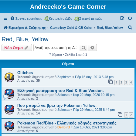
Andreecko's Game Corner
Συχνές ερωτήσεις
Κεντρική σελίδα
Σχετικά με εμάς
Α
Ευρετήριο Δ. Συζήτησης
Game boy Gold & GB Color
Red, Blue, Yellow
ν
Red, Blue, Yellow
α
Αναζήτηση
Ειδική αναζήτηση
Νέο Θέμα
ζ
7 θέματα • Σελίδα
1
από
1
ή
Θέματα
τ
η
Glitches
Τελευταία δημοσίευση από
Zaphirom
«
Πέμ 15 Αύγ, 2013 5:48 pm
σ
Απαντήσεις:
35
1
2
3
4
η
Ελληνική μετάφραση του Red & Blue Version.
Τελευταία δημοσίευση από
Sckosta
«
Κυρ 22 Μαρ, 2026 10:15 pm
Απαντήσεις:
2
Που μπορώ να βρω την Pokemon Yellow;
Τελευταία δημοσίευση από
Sckosta
«
Πέμ 29 Μάιος, 2025 8:44 pm
Απαντήσεις:
14
1
2
Pokemon Red/Blue - Ελληνικός οδηγός στρατηγικής
Τελευταία δημοσίευση από
Delibird
«
Δευ 18 Οκτ, 2021 3:06 pm
Απαντήσεις:
5