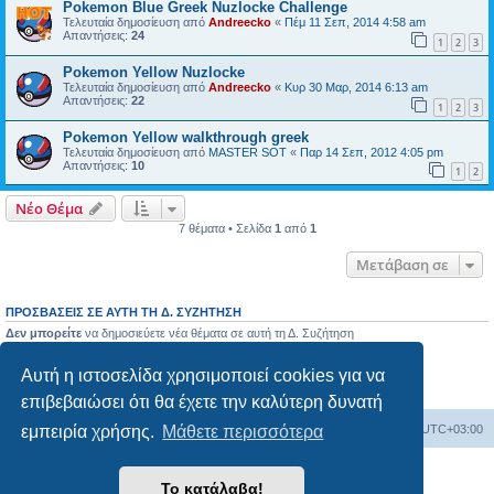
Pokemon Blue Greek Nuzlocke Challenge
Τελευταία δημοσίευση από
Andreecko
«
Πέμ 11 Σεπ, 2014 4:58 am
Απαντήσεις:
24
1
2
3
Pokemon Yellow Nuzlocke
Τελευταία δημοσίευση από
Andreecko
«
Κυρ 30 Μαρ, 2014 6:13 am
Απαντήσεις:
22
1
2
3
Pokemon Yellow walkthrough greek
Τελευταία δημοσίευση από
MASTER SOT
«
Παρ 14 Σεπ, 2012 4:05 pm
Απαντήσεις:
10
1
2
Νέο Θέμα
7 θέματα • Σελίδα
1
από
1
Μετάβαση σε
ΠΡΟΣΒΆΣΕΙΣ ΣΕ ΑΥΤΉ ΤΗ Δ. ΣΥΖΉΤΗΣΗ
Δεν μπορείτε
να δημοσιεύετε νέα θέματα σε αυτή τη Δ. Συζήτηση
Δεν μπορείτε
να απαντάτε σε θέματα σε αυτή τη Δ. Συζήτηση
Δεν μπορείτε
να επεξεργάζεστε τις δημοσιεύσεις σας σε αυτή τη Δ. Συζήτηση
Αυτή η ιστοσελίδα χρησιμοποιεί cookies για να
Δεν μπορείτε
να διαγράφετε τις δημοσιεύσεις σας σε αυτή τη Δ. Συζήτηση
Δεν μπορείτε
να επισυνάπτετε αρχεία σε αυτή τη Δ. Συζήτηση
επιβεβαιώσει ότι θα έχετε την καλύτερη δυνατή
Ευρετήριο Δ. Συζήτησης
Όλοι οι χρόνοι είναι
UTC+03:00
εμπειρία χρήσης.
Μάθετε περισσότερα
Δημιουργήθηκε από
phpBB
® Forum Software © phpBB Limited
Το κατάλαβα!