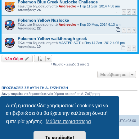
Pokemon Blue Greek Nuzlocke Challenge
Τελευταία δημοσίευση από
Andreecko
«
Πέμ 11 Σεπ, 2014 4:58 am
Απαντήσεις:
24
1
2
3
Pokemon Yellow Nuzlocke
Τελευταία δημοσίευση από
Andreecko
«
Κυρ 30 Μαρ, 2014 6:13 am
Απαντήσεις:
22
1
2
3
Pokemon Yellow walkthrough greek
Τελευταία δημοσίευση από
MASTER SOT
«
Παρ 14 Σεπ, 2012 4:05 pm
Απαντήσεις:
10
1
2
Νέο Θέμα
7 θέματα • Σελίδα
1
από
1
Μετάβαση σε
ΠΡΟΣΒΆΣΕΙΣ ΣΕ ΑΥΤΉ ΤΗ Δ. ΣΥΖΉΤΗΣΗ
Δεν μπορείτε
να δημοσιεύετε νέα θέματα σε αυτή τη Δ. Συζήτηση
Δεν μπορείτε
να απαντάτε σε θέματα σε αυτή τη Δ. Συζήτηση
Δεν μπορείτε
να επεξεργάζεστε τις δημοσιεύσεις σας σε αυτή τη Δ. Συζήτηση
Αυτή η ιστοσελίδα χρησιμοποιεί cookies για να
Δεν μπορείτε
να διαγράφετε τις δημοσιεύσεις σας σε αυτή τη Δ. Συζήτηση
Δεν μπορείτε
να επισυνάπτετε αρχεία σε αυτή τη Δ. Συζήτηση
επιβεβαιώσει ότι θα έχετε την καλύτερη δυνατή
Ευρετήριο Δ. Συζήτησης
Όλοι οι χρόνοι είναι
UTC+03:00
εμπειρία χρήσης.
Μάθετε περισσότερα
Δημιουργήθηκε από
phpBB
® Forum Software © phpBB Limited
Το κατάλαβα!