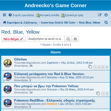
Andreecko's Game Corner
Συχνές ερωτήσεις
Κεντρική σελίδα
Σχετικά με εμάς
Α
Ευρετήριο Δ. Συζήτησης
Game boy Gold & GB Color
Red, Blue, Yellow
ν
Red, Blue, Yellow
α
Αναζήτηση
Ειδική αναζήτηση
Νέο Θέμα
ζ
7 θέματα • Σελίδα
1
από
1
ή
Θέματα
τ
η
Glitches
Τελευταία δημοσίευση από
Zaphirom
«
Πέμ 15 Αύγ, 2013 5:48 pm
σ
Απαντήσεις:
35
1
2
3
4
η
Ελληνική μετάφραση του Red & Blue Version.
Τελευταία δημοσίευση από
Sckosta
«
Κυρ 22 Μαρ, 2026 10:15 pm
Απαντήσεις:
2
Που μπορώ να βρω την Pokemon Yellow;
Τελευταία δημοσίευση από
Sckosta
«
Πέμ 29 Μάιος, 2025 8:44 pm
Απαντήσεις:
14
1
2
Pokemon Red/Blue - Ελληνικός οδηγός στρατηγικής
Τελευταία δημοσίευση από
Delibird
«
Δευ 18 Οκτ, 2021 3:06 pm
Απαντήσεις:
5