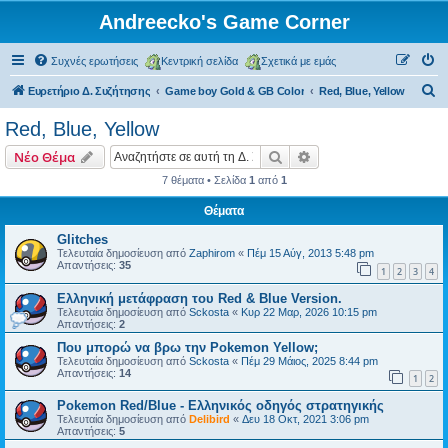
Andreecko's Game Corner
Συχνές ερωτήσεις
Κεντρική σελίδα
Σχετικά με εμάς
Α
Ευρετήριο Δ. Συζήτησης
Game boy Gold & GB Color
Red, Blue, Yellow
ν
Red, Blue, Yellow
α
Αναζήτηση
Ειδική αναζήτηση
Νέο Θέμα
ζ
7 θέματα • Σελίδα
1
από
1
ή
Θέματα
τ
η
Glitches
Τελευταία δημοσίευση από
Zaphirom
«
Πέμ 15 Αύγ, 2013 5:48 pm
σ
Απαντήσεις:
35
1
2
3
4
η
Ελληνική μετάφραση του Red & Blue Version.
Τελευταία δημοσίευση από
Sckosta
«
Κυρ 22 Μαρ, 2026 10:15 pm
Απαντήσεις:
2
Που μπορώ να βρω την Pokemon Yellow;
Τελευταία δημοσίευση από
Sckosta
«
Πέμ 29 Μάιος, 2025 8:44 pm
Απαντήσεις:
14
1
2
Pokemon Red/Blue - Ελληνικός οδηγός στρατηγικής
Τελευταία δημοσίευση από
Delibird
«
Δευ 18 Οκτ, 2021 3:06 pm
Απαντήσεις:
5