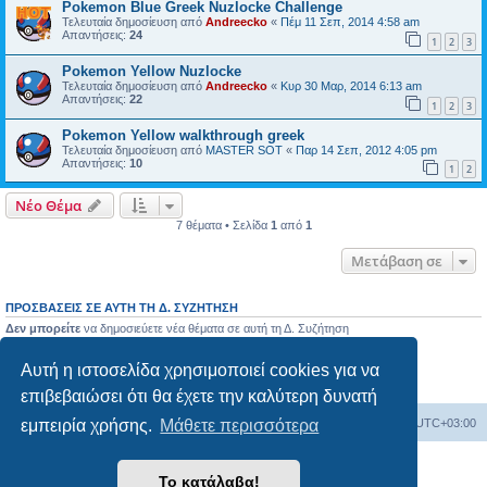
Pokemon Blue Greek Nuzlocke Challenge
Τελευταία δημοσίευση από
Andreecko
«
Πέμ 11 Σεπ, 2014 4:58 am
Απαντήσεις:
24
1
2
3
Pokemon Yellow Nuzlocke
Τελευταία δημοσίευση από
Andreecko
«
Κυρ 30 Μαρ, 2014 6:13 am
Απαντήσεις:
22
1
2
3
Pokemon Yellow walkthrough greek
Τελευταία δημοσίευση από
MASTER SOT
«
Παρ 14 Σεπ, 2012 4:05 pm
Απαντήσεις:
10
1
2
Νέο Θέμα
7 θέματα • Σελίδα
1
από
1
Μετάβαση σε
ΠΡΟΣΒΆΣΕΙΣ ΣΕ ΑΥΤΉ ΤΗ Δ. ΣΥΖΉΤΗΣΗ
Δεν μπορείτε
να δημοσιεύετε νέα θέματα σε αυτή τη Δ. Συζήτηση
Δεν μπορείτε
να απαντάτε σε θέματα σε αυτή τη Δ. Συζήτηση
Δεν μπορείτε
να επεξεργάζεστε τις δημοσιεύσεις σας σε αυτή τη Δ. Συζήτηση
Αυτή η ιστοσελίδα χρησιμοποιεί cookies για να
Δεν μπορείτε
να διαγράφετε τις δημοσιεύσεις σας σε αυτή τη Δ. Συζήτηση
Δεν μπορείτε
να επισυνάπτετε αρχεία σε αυτή τη Δ. Συζήτηση
επιβεβαιώσει ότι θα έχετε την καλύτερη δυνατή
Ευρετήριο Δ. Συζήτησης
Όλοι οι χρόνοι είναι
UTC+03:00
εμπειρία χρήσης.
Μάθετε περισσότερα
Δημιουργήθηκε από
phpBB
® Forum Software © phpBB Limited
Το κατάλαβα!