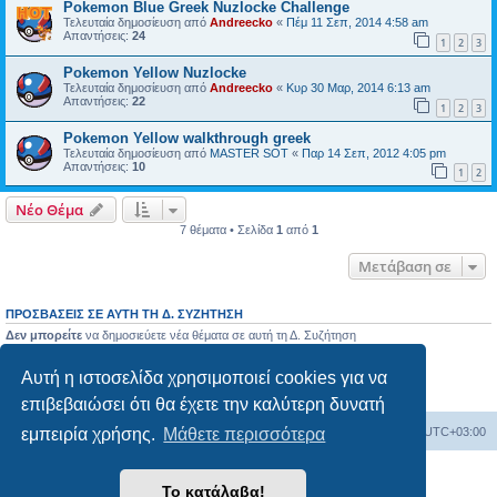
Pokemon Blue Greek Nuzlocke Challenge
Τελευταία δημοσίευση από
Andreecko
«
Πέμ 11 Σεπ, 2014 4:58 am
Απαντήσεις:
24
1
2
3
Pokemon Yellow Nuzlocke
Τελευταία δημοσίευση από
Andreecko
«
Κυρ 30 Μαρ, 2014 6:13 am
Απαντήσεις:
22
1
2
3
Pokemon Yellow walkthrough greek
Τελευταία δημοσίευση από
MASTER SOT
«
Παρ 14 Σεπ, 2012 4:05 pm
Απαντήσεις:
10
1
2
Νέο Θέμα
7 θέματα • Σελίδα
1
από
1
Μετάβαση σε
ΠΡΟΣΒΆΣΕΙΣ ΣΕ ΑΥΤΉ ΤΗ Δ. ΣΥΖΉΤΗΣΗ
Δεν μπορείτε
να δημοσιεύετε νέα θέματα σε αυτή τη Δ. Συζήτηση
Δεν μπορείτε
να απαντάτε σε θέματα σε αυτή τη Δ. Συζήτηση
Δεν μπορείτε
να επεξεργάζεστε τις δημοσιεύσεις σας σε αυτή τη Δ. Συζήτηση
Αυτή η ιστοσελίδα χρησιμοποιεί cookies για να
Δεν μπορείτε
να διαγράφετε τις δημοσιεύσεις σας σε αυτή τη Δ. Συζήτηση
Δεν μπορείτε
να επισυνάπτετε αρχεία σε αυτή τη Δ. Συζήτηση
επιβεβαιώσει ότι θα έχετε την καλύτερη δυνατή
Ευρετήριο Δ. Συζήτησης
Όλοι οι χρόνοι είναι
UTC+03:00
εμπειρία χρήσης.
Μάθετε περισσότερα
Δημιουργήθηκε από
phpBB
® Forum Software © phpBB Limited
Το κατάλαβα!