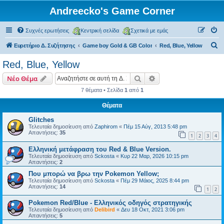
Andreecko's Game Corner
Συχνές ερωτήσεις
Κεντρική σελίδα
Σχετικά με εμάς
Α
Ευρετήριο Δ. Συζήτησης
Game boy Gold & GB Color
Red, Blue, Yellow
ν
Red, Blue, Yellow
α
Αναζήτηση
Ειδική αναζήτηση
Νέο Θέμα
ζ
7 θέματα • Σελίδα
1
από
1
ή
Θέματα
τ
η
Glitches
Τελευταία δημοσίευση από
Zaphirom
«
Πέμ 15 Αύγ, 2013 5:48 pm
σ
Απαντήσεις:
35
1
2
3
4
η
Ελληνική μετάφραση του Red & Blue Version.
Τελευταία δημοσίευση από
Sckosta
«
Κυρ 22 Μαρ, 2026 10:15 pm
Απαντήσεις:
2
Που μπορώ να βρω την Pokemon Yellow;
Τελευταία δημοσίευση από
Sckosta
«
Πέμ 29 Μάιος, 2025 8:44 pm
Απαντήσεις:
14
1
2
Pokemon Red/Blue - Ελληνικός οδηγός στρατηγικής
Τελευταία δημοσίευση από
Delibird
«
Δευ 18 Οκτ, 2021 3:06 pm
Απαντήσεις:
5