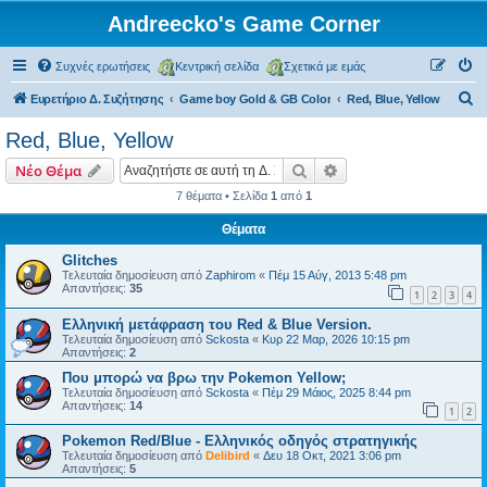
Andreecko's Game Corner
Συχνές ερωτήσεις
Κεντρική σελίδα
Σχετικά με εμάς
Α
Ευρετήριο Δ. Συζήτησης
Game boy Gold & GB Color
Red, Blue, Yellow
ν
Red, Blue, Yellow
α
Αναζήτηση
Ειδική αναζήτηση
Νέο Θέμα
ζ
7 θέματα • Σελίδα
1
από
1
ή
Θέματα
τ
η
Glitches
Τελευταία δημοσίευση από
Zaphirom
«
Πέμ 15 Αύγ, 2013 5:48 pm
σ
Απαντήσεις:
35
1
2
3
4
η
Ελληνική μετάφραση του Red & Blue Version.
Τελευταία δημοσίευση από
Sckosta
«
Κυρ 22 Μαρ, 2026 10:15 pm
Απαντήσεις:
2
Που μπορώ να βρω την Pokemon Yellow;
Τελευταία δημοσίευση από
Sckosta
«
Πέμ 29 Μάιος, 2025 8:44 pm
Απαντήσεις:
14
1
2
Pokemon Red/Blue - Ελληνικός οδηγός στρατηγικής
Τελευταία δημοσίευση από
Delibird
«
Δευ 18 Οκτ, 2021 3:06 pm
Απαντήσεις:
5