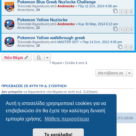
Pokemon Blue Greek Nuzlocke Challenge
Τελευταία δημοσίευση από
Andreecko
«
Πέμ 11 Σεπ, 2014 4:58 am
Απαντήσεις:
24
1
2
3
Pokemon Yellow Nuzlocke
Τελευταία δημοσίευση από
Andreecko
«
Κυρ 30 Μαρ, 2014 6:13 am
Απαντήσεις:
22
1
2
3
Pokemon Yellow walkthrough greek
Τελευταία δημοσίευση από
MASTER SOT
«
Παρ 14 Σεπ, 2012 4:05 pm
Απαντήσεις:
10
1
2
Νέο Θέμα
7 θέματα • Σελίδα
1
από
1
Μετάβαση σε
ΠΡΟΣΒΆΣΕΙΣ ΣΕ ΑΥΤΉ ΤΗ Δ. ΣΥΖΉΤΗΣΗ
Δεν μπορείτε
να δημοσιεύετε νέα θέματα σε αυτή τη Δ. Συζήτηση
Δεν μπορείτε
να απαντάτε σε θέματα σε αυτή τη Δ. Συζήτηση
Δεν μπορείτε
να επεξεργάζεστε τις δημοσιεύσεις σας σε αυτή τη Δ. Συζήτηση
Αυτή η ιστοσελίδα χρησιμοποιεί cookies για να
Δεν μπορείτε
να διαγράφετε τις δημοσιεύσεις σας σε αυτή τη Δ. Συζήτηση
Δεν μπορείτε
να επισυνάπτετε αρχεία σε αυτή τη Δ. Συζήτηση
επιβεβαιώσει ότι θα έχετε την καλύτερη δυνατή
Ευρετήριο Δ. Συζήτησης
Όλοι οι χρόνοι είναι
UTC+03:00
εμπειρία χρήσης.
Μάθετε περισσότερα
Δημιουργήθηκε από
phpBB
® Forum Software © phpBB Limited
Το κατάλαβα!