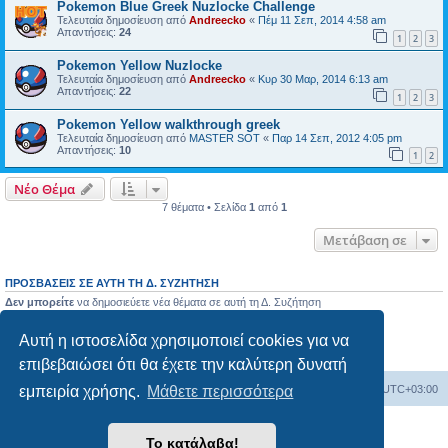
Pokemon Blue Greek Nuzlocke Challenge
Τελευταία δημοσίευση από
Andreecko
«
Πέμ 11 Σεπ, 2014 4:58 am
Απαντήσεις:
24
1
2
3
Pokemon Yellow Nuzlocke
Τελευταία δημοσίευση από
Andreecko
«
Κυρ 30 Μαρ, 2014 6:13 am
Απαντήσεις:
22
1
2
3
Pokemon Yellow walkthrough greek
Τελευταία δημοσίευση από
MASTER SOT
«
Παρ 14 Σεπ, 2012 4:05 pm
Απαντήσεις:
10
1
2
Νέο Θέμα
7 θέματα • Σελίδα
1
από
1
Μετάβαση σε
ΠΡΟΣΒΆΣΕΙΣ ΣΕ ΑΥΤΉ ΤΗ Δ. ΣΥΖΉΤΗΣΗ
Δεν μπορείτε
να δημοσιεύετε νέα θέματα σε αυτή τη Δ. Συζήτηση
Δεν μπορείτε
να απαντάτε σε θέματα σε αυτή τη Δ. Συζήτηση
Δεν μπορείτε
να επεξεργάζεστε τις δημοσιεύσεις σας σε αυτή τη Δ. Συζήτηση
Αυτή η ιστοσελίδα χρησιμοποιεί cookies για να
Δεν μπορείτε
να διαγράφετε τις δημοσιεύσεις σας σε αυτή τη Δ. Συζήτηση
Δεν μπορείτε
να επισυνάπτετε αρχεία σε αυτή τη Δ. Συζήτηση
επιβεβαιώσει ότι θα έχετε την καλύτερη δυνατή
Ευρετήριο Δ. Συζήτησης
Όλοι οι χρόνοι είναι
UTC+03:00
εμπειρία χρήσης.
Μάθετε περισσότερα
Δημιουργήθηκε από
phpBB
® Forum Software © phpBB Limited
Το κατάλαβα!