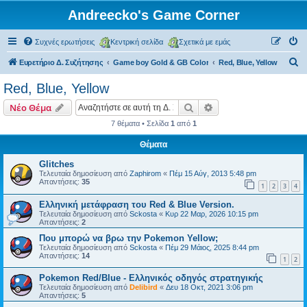
Andreecko's Game Corner
Συχνές ερωτήσεις
Κεντρική σελίδα
Σχετικά με εμάς
Α
Ευρετήριο Δ. Συζήτησης
Game boy Gold & GB Color
Red, Blue, Yellow
ν
Red, Blue, Yellow
α
Αναζήτηση
Ειδική αναζήτηση
Νέο Θέμα
ζ
7 θέματα • Σελίδα
1
από
1
ή
Θέματα
τ
η
Glitches
Τελευταία δημοσίευση από
Zaphirom
«
Πέμ 15 Αύγ, 2013 5:48 pm
σ
Απαντήσεις:
35
1
2
3
4
η
Ελληνική μετάφραση του Red & Blue Version.
Τελευταία δημοσίευση από
Sckosta
«
Κυρ 22 Μαρ, 2026 10:15 pm
Απαντήσεις:
2
Που μπορώ να βρω την Pokemon Yellow;
Τελευταία δημοσίευση από
Sckosta
«
Πέμ 29 Μάιος, 2025 8:44 pm
Απαντήσεις:
14
1
2
Pokemon Red/Blue - Ελληνικός οδηγός στρατηγικής
Τελευταία δημοσίευση από
Delibird
«
Δευ 18 Οκτ, 2021 3:06 pm
Απαντήσεις:
5