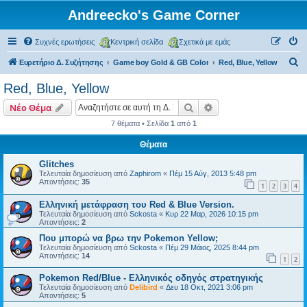
Andreecko's Game Corner
Συχνές ερωτήσεις
Κεντρική σελίδα
Σχετικά με εμάς
Α
Ευρετήριο Δ. Συζήτησης
Game boy Gold & GB Color
Red, Blue, Yellow
ν
Red, Blue, Yellow
α
Αναζήτηση
Ειδική αναζήτηση
Νέο Θέμα
ζ
7 θέματα • Σελίδα
1
από
1
ή
Θέματα
τ
η
Glitches
Τελευταία δημοσίευση από
Zaphirom
«
Πέμ 15 Αύγ, 2013 5:48 pm
σ
Απαντήσεις:
35
1
2
3
4
η
Ελληνική μετάφραση του Red & Blue Version.
Τελευταία δημοσίευση από
Sckosta
«
Κυρ 22 Μαρ, 2026 10:15 pm
Απαντήσεις:
2
Που μπορώ να βρω την Pokemon Yellow;
Τελευταία δημοσίευση από
Sckosta
«
Πέμ 29 Μάιος, 2025 8:44 pm
Απαντήσεις:
14
1
2
Pokemon Red/Blue - Ελληνικός οδηγός στρατηγικής
Τελευταία δημοσίευση από
Delibird
«
Δευ 18 Οκτ, 2021 3:06 pm
Απαντήσεις:
5