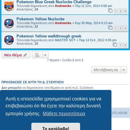
Pokemon Blue Greek Nuzlocke Challenge
Τελευταία δημοσίευση από
Andreecko
«
Πέμ 11 Σεπ, 2014 4:58 am
Απαντήσεις:
24
1
2
3
Pokemon Yellow Nuzlocke
Τελευταία δημοσίευση από
Andreecko
«
Κυρ 30 Μαρ, 2014 6:13 am
Απαντήσεις:
22
1
2
3
Pokemon Yellow walkthrough greek
Τελευταία δημοσίευση από
MASTER SOT
«
Παρ 14 Σεπ, 2012 4:05 pm
Απαντήσεις:
10
1
2
Νέο Θέμα
7 θέματα • Σελίδα
1
από
1
Μετάβαση σε
ΠΡΟΣΒΆΣΕΙΣ ΣΕ ΑΥΤΉ ΤΗ Δ. ΣΥΖΉΤΗΣΗ
Δεν μπορείτε
να δημοσιεύετε νέα θέματα σε αυτή τη Δ. Συζήτηση
Δεν μπορείτε
να απαντάτε σε θέματα σε αυτή τη Δ. Συζήτηση
Δεν μπορείτε
να επεξεργάζεστε τις δημοσιεύσεις σας σε αυτή τη Δ. Συζήτηση
Αυτή η ιστοσελίδα χρησιμοποιεί cookies για να
Δεν μπορείτε
να διαγράφετε τις δημοσιεύσεις σας σε αυτή τη Δ. Συζήτηση
Δεν μπορείτε
να επισυνάπτετε αρχεία σε αυτή τη Δ. Συζήτηση
επιβεβαιώσει ότι θα έχετε την καλύτερη δυνατή
Ευρετήριο Δ. Συζήτησης
Όλοι οι χρόνοι είναι
UTC+03:00
εμπειρία χρήσης.
Μάθετε περισσότερα
Δημιουργήθηκε από
phpBB
® Forum Software © phpBB Limited
Το κατάλαβα!