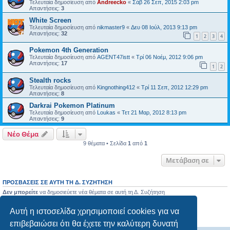
Τελευταία δημοσίευση από
Andreecko
«
Σάβ 26 Σεπ, 2015 2:03 pm
Απαντήσεις:
3
White Screen
Τελευταία δημοσίευση από
nikmaster9
«
Δευ 08 Ιούλ, 2013 9:13 pm
Απαντήσεις:
32
1
2
3
4
Pokemon 4th Generation
Τελευταία δημοσίευση από
AGENT47istt
«
Τρί 06 Νοέμ, 2012 9:06 pm
Απαντήσεις:
17
1
2
Stealth rocks
Τελευταία δημοσίευση από
Kingnothing412
«
Τρί 11 Σεπ, 2012 12:29 pm
Απαντήσεις:
8
Darkrai Pokemon Platinum
Τελευταία δημοσίευση από
Loukas
«
Τετ 21 Μαρ, 2012 8:13 pm
Απαντήσεις:
9
Νέο Θέμα
9 θέματα • Σελίδα
1
από
1
Μετάβαση σε
ΠΡΟΣΒΆΣΕΙΣ ΣΕ ΑΥΤΉ ΤΗ Δ. ΣΥΖΉΤΗΣΗ
Δεν μπορείτε
να δημοσιεύετε νέα θέματα σε αυτή τη Δ. Συζήτηση
Δεν μπορείτε
να απαντάτε σε θέματα σε αυτή τη Δ. Συζήτηση
Δεν μπορείτε
να επεξεργάζεστε τις δημοσιεύσεις σας σε αυτή τη Δ. Συζήτηση
Αυτή η ιστοσελίδα χρησιμοποιεί cookies για να
Δεν μπορείτε
να διαγράφετε τις δημοσιεύσεις σας σε αυτή τη Δ. Συζήτηση
Δεν μπορείτε
να επισυνάπτετε αρχεία σε αυτή τη Δ. Συζήτηση
επιβεβαιώσει ότι θα έχετε την καλύτερη δυνατή