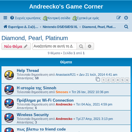
Andreecko's Game Corner
Συχνές ερωτήσεις
Κεντρική σελίδα
Σχετικά με εμάς
Α
Ευρετήριο Δ. Συζήτησης
Nintendo DS/DSI/DSI XL
Diamond, Pearl, Platinum
ν
Diamond, Pearl, Platinum
α
Αναζήτηση
Ειδική αναζήτηση
Νέο Θέμα
ζ
9 θέματα • Σελίδα
1
από
1
ή
Θέματα
τ
η
Help Thread
Τελευταία δημοσίευση από
AnastasisR21
«
Δευ 21 Ιούλ, 2014 4:41 am
σ
Απαντήσεις:
58
1
2
3
4
5
6
η
Η ιστορία της Sinnoh
Τελευταία δημοσίευση από
Smoses
«
Τετ 26 Ιαν, 2022 10:36 pm
Πρόβλημα με Wi-Fi Connection
Τελευταία δημοσίευση από
Andreecko
«
Τετ 04 Αύγ, 2021 4:59 pm
Απαντήσεις:
6
Wireless Security
Τελευταία δημοσίευση από
Andreecko
«
Τρί 27 Απρ, 2021 3:13 pm
Απαντήσεις:
3
πως βλεπω το friend code