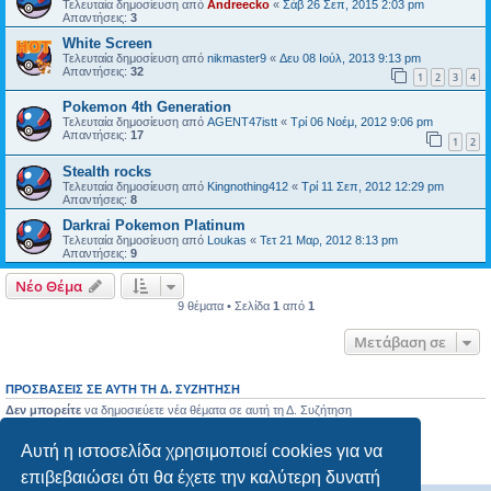
Τελευταία δημοσίευση από
Andreecko
«
Σάβ 26 Σεπ, 2015 2:03 pm
Απαντήσεις:
3
White Screen
Τελευταία δημοσίευση από
nikmaster9
«
Δευ 08 Ιούλ, 2013 9:13 pm
Απαντήσεις:
32
1
2
3
4
Pokemon 4th Generation
Τελευταία δημοσίευση από
AGENT47istt
«
Τρί 06 Νοέμ, 2012 9:06 pm
Απαντήσεις:
17
1
2
Stealth rocks
Τελευταία δημοσίευση από
Kingnothing412
«
Τρί 11 Σεπ, 2012 12:29 pm
Απαντήσεις:
8
Darkrai Pokemon Platinum
Τελευταία δημοσίευση από
Loukas
«
Τετ 21 Μαρ, 2012 8:13 pm
Απαντήσεις:
9
Νέο Θέμα
9 θέματα • Σελίδα
1
από
1
Μετάβαση σε
ΠΡΟΣΒΆΣΕΙΣ ΣΕ ΑΥΤΉ ΤΗ Δ. ΣΥΖΉΤΗΣΗ
Δεν μπορείτε
να δημοσιεύετε νέα θέματα σε αυτή τη Δ. Συζήτηση
Δεν μπορείτε
να απαντάτε σε θέματα σε αυτή τη Δ. Συζήτηση
Δεν μπορείτε
να επεξεργάζεστε τις δημοσιεύσεις σας σε αυτή τη Δ. Συζήτηση
Αυτή η ιστοσελίδα χρησιμοποιεί cookies για να
Δεν μπορείτε
να διαγράφετε τις δημοσιεύσεις σας σε αυτή τη Δ. Συζήτηση
Δεν μπορείτε
να επισυνάπτετε αρχεία σε αυτή τη Δ. Συζήτηση
επιβεβαιώσει ότι θα έχετε την καλύτερη δυνατή