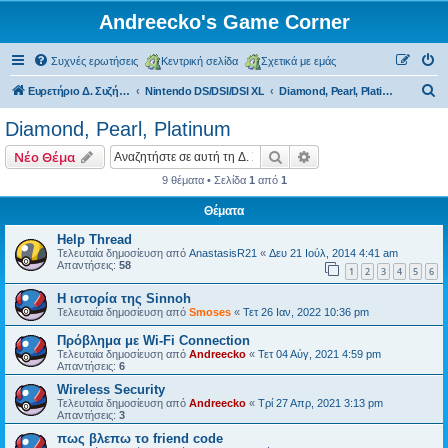
Andreecko's Game Corner
Συχνές ερωτήσεις
Κεντρική σελίδα
Σχετικά με εμάς
Α
Ευρετήριο Δ. Συζήτησης
Nintendo DS/DSI/DSI XL
Diamond, Pearl, Platinum
ν
Diamond, Pearl, Platinum
α
Αναζήτηση
Ειδική αναζήτηση
Νέο Θέμα
ζ
9 θέματα • Σελίδα
1
από
1
ή
Θέματα
τ
η
Help Thread
Τελευταία δημοσίευση από
AnastasisR21
«
Δευ 21 Ιούλ, 2014 4:41 am
σ
Απαντήσεις:
58
1
2
3
4
5
6
η
Η ιστορία της Sinnoh
Τελευταία δημοσίευση από
Smoses
«
Τετ 26 Ιαν, 2022 10:36 pm
Πρόβλημα με Wi-Fi Connection
Τελευταία δημοσίευση από
Andreecko
«
Τετ 04 Αύγ, 2021 4:59 pm
Απαντήσεις:
6
Wireless Security
Τελευταία δημοσίευση από
Andreecko
«
Τρί 27 Απρ, 2021 3:13 pm
Απαντήσεις:
3
πως βλεπω το friend code