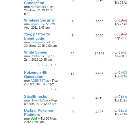
6
3014
Connection
Τετ 04 Α
από
nikmaster9
»
Τετ
29 Μάιος, 2013 12:38
pm
Wireless Security
από
And
3
2092
από
lugia001
»
Δευ 29
Τρί 27 Α
Αύγ, 2011 3:43 pm
πως βλεπω το
από
And
3
2920
friend code
Σάβ 26 Σ
από
metagross
»
Σάβ
30 Μάιος, 2015 9:00 am
White Screen
από
nik
32
10686
από
PokFan
»
Κυρ 16
Δευ 08 Ι
Σεπ, 2012 10:35 pm
1
2
3
4
Pokemon 4th
από
AGE
17
6596
Generation
Τρί 06 Ν
από
AGENT47istt
»
Πέμ
25 Οκτ, 2012 3:22 pm
1
2
Stealth rocks
από
Kin
8
4019
από
HikenNoAce
»
Κυρ
Τρί 11 Σ
09 Σεπ, 2012 12:52 am
Darkrai Pokemon
από
Lou
9
4385
Platinum
Τετ 21 Μ
από
Void
»
Τρί 20 Μαρ,
2012 12:00 am