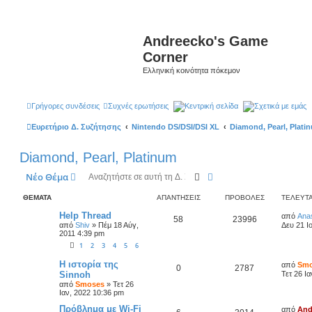
Andreecko's Game
Corner
Ελληνική κοινότητα πόκεμον
Γρήγορες συνδέσεις
Συχνές ερωτήσεις
Κεντρική σελίδα
Σχετικά με εμάς
Ευρετήριο Δ. Συζήτησης
Nintendo DS/DSI/DSI XL
Diamond, Pearl, Plati
Diamond, Pearl, Platinum
Αναζήτηση
Ειδική αναζήτηση
Νέο Θέμα
ΘΈΜΑΤΑ
ΑΠΑΝΤΉΣΕΙΣ
ΠΡΟΒΟΛΈΣ
ΤΕΛΕΥΤΑ
Help Thread
από
Ana
58
23996
από
Shiv
»
Πέμ 18 Αύγ,
Δευ 21 Ι
2011 4:39 pm
1
2
3
4
5
6
Η ιστορία της
από
Smo
0
2787
Sinnoh
Τετ 26 Ι
από
Smoses
»
Τετ 26
Ιαν, 2022 10:36 pm
Πρόβλημα με Wi-Fi
από
And