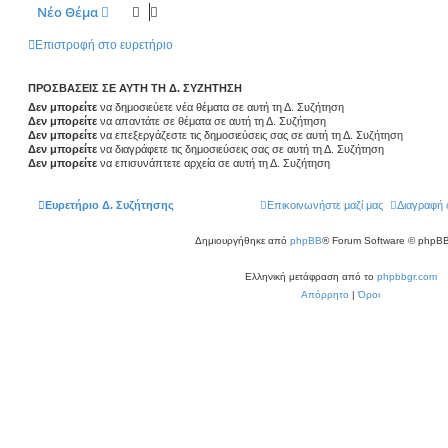
Νέο Θέμα
Επιστροφή στο ευρετήριο
ΠΡΟΣΒΆΣΕΙΣ ΣΕ ΑΥΤΉ ΤΗ Δ. ΣΥΖΉΤΗΣΗ
Δεν μπορείτε
να δημοσιεύετε νέα θέματα σε αυτή τη Δ. Συζήτηση
Δεν μπορείτε
να απαντάτε σε θέματα σε αυτή τη Δ. Συζήτηση
Δεν μπορείτε
να επεξεργάζεστε τις δημοσιεύσεις σας σε αυτή τη Δ. Συζήτηση
Δεν μπορείτε
να διαγράφετε τις δημοσιεύσεις σας σε αυτή τη Δ. Συζήτηση
Δεν μπορείτε
να επισυνάπτετε αρχεία σε αυτή τη Δ. Συζήτηση
Ευρετήριο Δ. Συζήτησης
Επικοινωνήστε μαζί μας
Διαγραφή 
Δημιουργήθηκε από
phpBB
® Forum Software © phpBB
Ελληνική μετάφραση από το
phpbbgr.com
Απόρρητο
|
Όροι