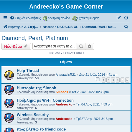
Andreecko's Game Corner
Συχνές ερωτήσεις
Κεντρική σελίδα
Σχετικά με εμάς
Α
Ευρετήριο Δ. Συζήτησης
Nintendo DS/DSI/DSI XL
Diamond, Pearl, Platinum
ν
Diamond, Pearl, Platinum
α
Αναζήτηση
Ειδική αναζήτηση
Νέο Θέμα
ζ
9 θέματα • Σελίδα
1
από
1
ή
Θέματα
τ
η
Help Thread
Τελευταία δημοσίευση από
AnastasisR21
«
Δευ 21 Ιούλ, 2014 4:41 am
σ
Απαντήσεις:
58
1
2
3
4
5
6
η
Η ιστορία της Sinnoh
Τελευταία δημοσίευση από
Smoses
«
Τετ 26 Ιαν, 2022 10:36 pm
Πρόβλημα με Wi-Fi Connection
Τελευταία δημοσίευση από
Andreecko
«
Τετ 04 Αύγ, 2021 4:59 pm
Απαντήσεις:
6
Wireless Security
Τελευταία δημοσίευση από
Andreecko
«
Τρί 27 Απρ, 2021 3:13 pm
Απαντήσεις:
3
πως βλεπω το friend code