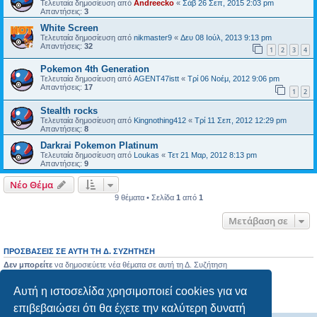
Τελευταία δημοσίευση από
Andreecko
«
Σάβ 26 Σεπ, 2015 2:03 pm
Απαντήσεις:
3
White Screen
Τελευταία δημοσίευση από
nikmaster9
«
Δευ 08 Ιούλ, 2013 9:13 pm
Απαντήσεις:
32
1
2
3
4
Pokemon 4th Generation
Τελευταία δημοσίευση από
AGENT47istt
«
Τρί 06 Νοέμ, 2012 9:06 pm
Απαντήσεις:
17
1
2
Stealth rocks
Τελευταία δημοσίευση από
Kingnothing412
«
Τρί 11 Σεπ, 2012 12:29 pm
Απαντήσεις:
8
Darkrai Pokemon Platinum
Τελευταία δημοσίευση από
Loukas
«
Τετ 21 Μαρ, 2012 8:13 pm
Απαντήσεις:
9
Νέο Θέμα
9 θέματα • Σελίδα
1
από
1
Μετάβαση σε
ΠΡΟΣΒΆΣΕΙΣ ΣΕ ΑΥΤΉ ΤΗ Δ. ΣΥΖΉΤΗΣΗ
Δεν μπορείτε
να δημοσιεύετε νέα θέματα σε αυτή τη Δ. Συζήτηση
Δεν μπορείτε
να απαντάτε σε θέματα σε αυτή τη Δ. Συζήτηση
Δεν μπορείτε
να επεξεργάζεστε τις δημοσιεύσεις σας σε αυτή τη Δ. Συζήτηση
Αυτή η ιστοσελίδα χρησιμοποιεί cookies για να
Δεν μπορείτε
να διαγράφετε τις δημοσιεύσεις σας σε αυτή τη Δ. Συζήτηση
Δεν μπορείτε
να επισυνάπτετε αρχεία σε αυτή τη Δ. Συζήτηση
επιβεβαιώσει ότι θα έχετε την καλύτερη δυνατή