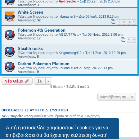
Τελευταία δημοσίευση από
Andreecko
«
Σάβ 26 Σεπ, 2015 2:03 pm
Απαντήσεις:
3
White Screen
Τελευταία δημοσίευση από
nikmaster9
«
Δευ 08 Ιούλ, 2013 9:13 pm
Απαντήσεις:
32
1
2
3
4
Pokemon 4th Generation
Τελευταία δημοσίευση από
AGENT47istt
«
Τρί 06 Νοέμ, 2012 9:06 pm
Απαντήσεις:
17
1
2
Stealth rocks
Τελευταία δημοσίευση από
Kingnothing412
«
Τρί 11 Σεπ, 2012 12:29 pm
Απαντήσεις:
8
Darkrai Pokemon Platinum
Τελευταία δημοσίευση από
Loukas
«
Τετ 21 Μαρ, 2012 8:13 pm
Απαντήσεις:
9
Νέο Θέμα
9 θέματα • Σελίδα
1
από
1
Μετάβαση σε
ΠΡΟΣΒΆΣΕΙΣ ΣΕ ΑΥΤΉ ΤΗ Δ. ΣΥΖΉΤΗΣΗ
Δεν μπορείτε
να δημοσιεύετε νέα θέματα σε αυτή τη Δ. Συζήτηση
Δεν μπορείτε
να απαντάτε σε θέματα σε αυτή τη Δ. Συζήτηση
Δεν μπορείτε
να επεξεργάζεστε τις δημοσιεύσεις σας σε αυτή τη Δ. Συζήτηση
Αυτή η ιστοσελίδα χρησιμοποιεί cookies για να
Δεν μπορείτε
να διαγράφετε τις δημοσιεύσεις σας σε αυτή τη Δ. Συζήτηση
Δεν μπορείτε
να επισυνάπτετε αρχεία σε αυτή τη Δ. Συζήτηση
επιβεβαιώσει ότι θα έχετε την καλύτερη δυνατή