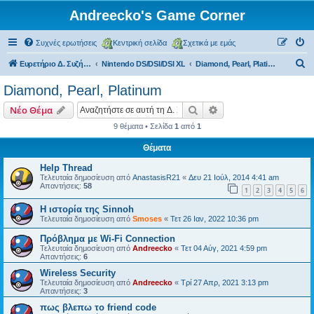
Andreecko's Game Corner
Συχνές ερωτήσεις
Κεντρική σελίδα
Σχετικά με εμάς
Α
Ευρετήριο Δ. Συζήτησης
Nintendo DS/DSI/DSI XL
Diamond, Pearl, Platinum
ν
Diamond, Pearl, Platinum
α
Αναζήτηση
Ειδική αναζήτηση
Νέο Θέμα
ζ
9 θέματα • Σελίδα
1
από
1
ή
Θέματα
τ
η
Help Thread
Τελευταία δημοσίευση από
AnastasisR21
«
Δευ 21 Ιούλ, 2014 4:41 am
σ
Απαντήσεις:
58
1
2
3
4
5
6
η
Η ιστορία της Sinnoh
Τελευταία δημοσίευση από
Smoses
«
Τετ 26 Ιαν, 2022 10:36 pm
Πρόβλημα με Wi-Fi Connection
Τελευταία δημοσίευση από
Andreecko
«
Τετ 04 Αύγ, 2021 4:59 pm
Απαντήσεις:
6
Wireless Security
Τελευταία δημοσίευση από
Andreecko
«
Τρί 27 Απρ, 2021 3:13 pm
Απαντήσεις:
3
πως βλεπω το friend code